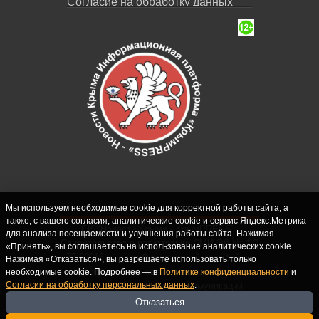
Согласие на обработку данных
Мы используем необходимые cookie для корректной работы сайта, а
также, с вашего согласия, аналитические cookie и сервис Яндекс.Метрика
СИ "Новости Крыма - КрымPRESS".
для анализа посещаемости и улучшения работы сайта. Нажимая
Свидетельство о регистрации СМИ ЭЛ № ФС
«Принять», вы соглашаетесь на использование аналитических cookie.
77-62916 выдано Федеральной службой по
Нажимая «Отказаться», вы разрешаете использовать только
надзору в сфере связи, информационных
необходимые cookie. Подробнее — в
Политике конфиденциальности
и
Согласии на обработку персональных данных
.
технологий и массовых коммуникаций
(Роскомнадзор) 10.09.2015. Учредитель и
Отказаться
главный редактор: Крутских С.М. Почта: