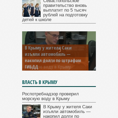
Севастопольское
правительство вновь
выплатит по 5 тысяч
рублей на подготовку
детей к школе
В Крыму у жителя Саки
изъяли автомобиль —
накопил долги по штрафам
ГИБДД
ВЛАСТЬ В КРЫМУ
Роспотребнадзор проверил
морскую воду в Крыму
В Крыму у жителя Саки
изъяли автомобиль —
накопил долги по