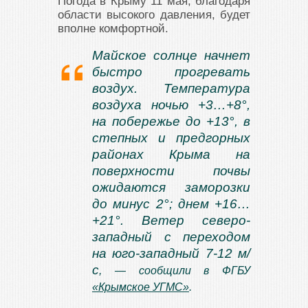
Погода в Крыму 11 мая, благодаря
области высокого давления, будет
вполне комфортной.
Майское солнце начнет
быстро прогревать
воздух. Температура
воздуха ночью +3…+8°,
на побережье до +13°, в
степных и предгорных
районах Крыма на
поверхности почвы
ожидаются заморозки
до минус 2°; днем +16…
+21°. Ветер северо-
западный с переходом
на юго-западный 7-12 м/
с
, — сообщили в ФГБУ
«Крымское УГМС»
.