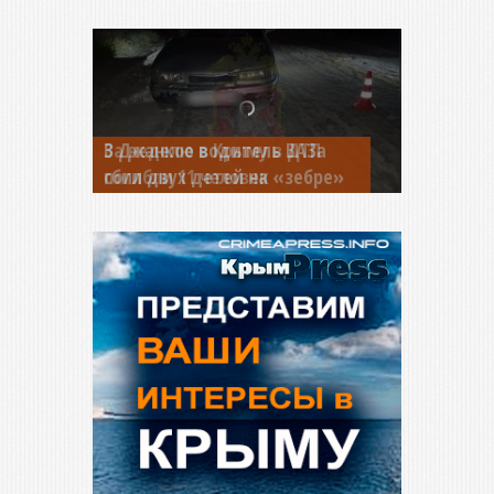
В Джанкое водитель ВАЗа
сбил двух детей на «зебре»