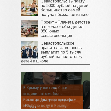
Севастополь: выплату
по 5000 рублей на детей
большинство семей
получат беззаявительно
Проект «Планета детства
в школах» объединил
850 юных
севастопольцев
Севастопольское
правительство вновь
выплатит по 5 тысяч
рублей на подготовку
детей к школе
В Крыму у жителя Саки
изъяли автомобиль —
накопил долги по штрафам
ГИБДД