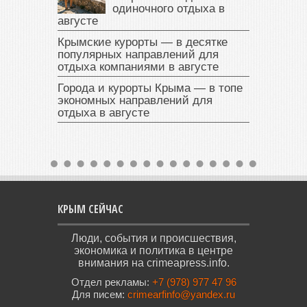
одиночного отдыха в
августе
Крымские курорты — в десятке
популярных направлений для
отдыха компаниями в августе
Города и курорты Крыма — в топе
экономных направлений для
отдыха в августе
КРЫМ СЕЙЧАС
Люди, события и происшествия,
экономика и политика в центре
внимания на crimeapress.info.
Отдел рекламы:
+7 (978) 977 47 96
Для писем:
crimearfinfo@yandex.ru