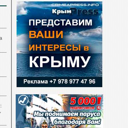
а
:
,