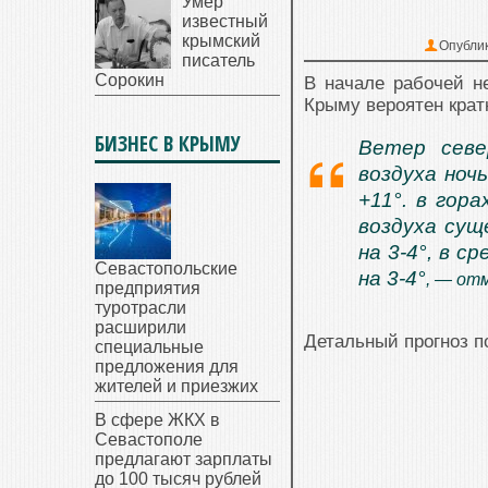
Умер
известный
крымский
Опубли
писатель
Сорокин
В начале рабочей н
Крыму вероятен крат
БИЗНЕС В КРЫМУ
Ветер севе
воздуха ноч
+11°. в гор
воздуха сущ
на 3-4°, в 
Севастопольские
на 3-4°
, — от
предприятия
туротрасли
расширили
Детальный прогноз п
специальные
предложения для
жителей и приезжих
В сфере ЖКХ в
Севастополе
предлагают зарплаты
до 100 тысяч рублей