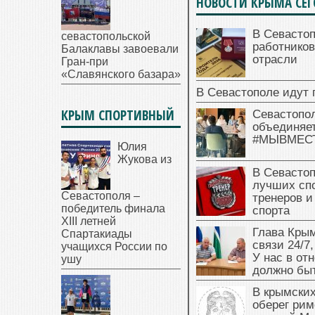
НОВОСТИ КРЫМА СЕ
В Севасто
севастопольской
работников
Балаклавы завоевали
отрасли
Гран-при
«Славянского базара»
В Севастополе идут 
КРЫМ СПОРТИВНЫЙ
Севастопо
объединяет
#МЫВМЕС
Юлия
Жукова из
В Севасто
лучших сп
Севастополя –
тренеров и
победитель финала
спорта
XIII летней
Глава Крым
Спартакиады
связи 24/7,
учащихся России по
У нас в от
ушу
должно быт
В крымских
оберег рим