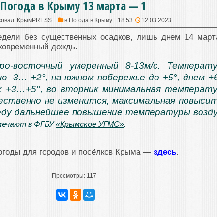
Погода в Крыму 13 марта — 1
ковал:
КрымPRESS
в
Погода в Крыму
18:53
12.03.2023
едели без существенных осадков, лишь днем 14 март
ковременный дождь.
ро-восточный умеренный 8-13м/с. Температ
ью -3… +2°, на южном побережье до +5°, днем 
ах +3…+5°, во вторник минимальная температ
ественно не изменится, максимальная повыси
среду дальнейшее повышение температуры возд
мечают в ФГБУ
«Крымское УГМС»
.
огоды для городов и посёлков Крыма —
здесь
.
Просмотры:
117