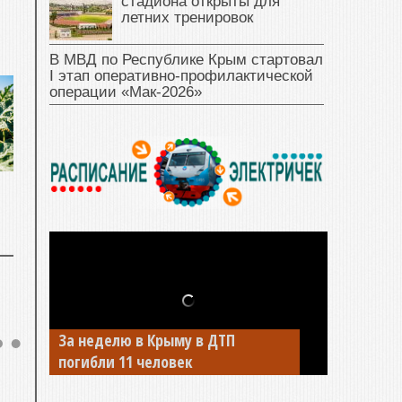
стадиона открыты для
летних тренировок
В МВД по Республике Крым стартовал
I этап оперативно‑профилактической
операции «Мак‑2026»
За неделю в Крыму в ДТП
В Джанкое водитель ВАЗа сбил
погибли 11 человек
двух детей на «зебре»