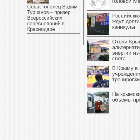
головой М
Севастополец Вадим
Турчанов – призер
Российски
Всероссийских
ждут долги
соревнований в
каникулы
Краснодаре
Отели Кры
альтернат
энергии из
света
В Крыму в
учреждени
тренировки
На крымск
объёмы пр