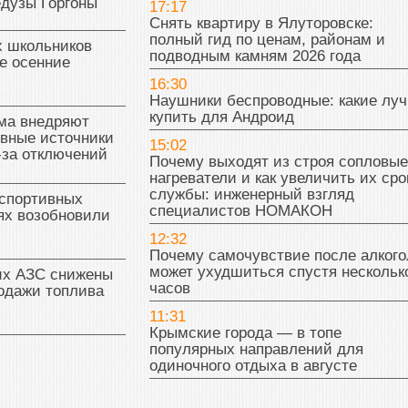
едузы Горгоны
17:17
Снять квартиру в Ялуторовске:
полный гид по ценам, районам и
х школьников
подводным камням 2026 года
е осенние
16:30
Наушники беспроводные: какие лу
купить для Андроид
ма внедряют
ивные источники
15:02
-за отключений
Почему выходят из строя сопловые
нагреватели и как увеличить их сро
службы: инженерный взгляд
 спортивных
специалистов НОМАКОН
ях возобновили
12:32
Почему самочувствие после алкого
может ухудшиться спустя нескольк
их АЗС снижены
часов
одажи топлива
11:31
Крымские города — в топе
популярных направлений для
одиночного отдыха в августе