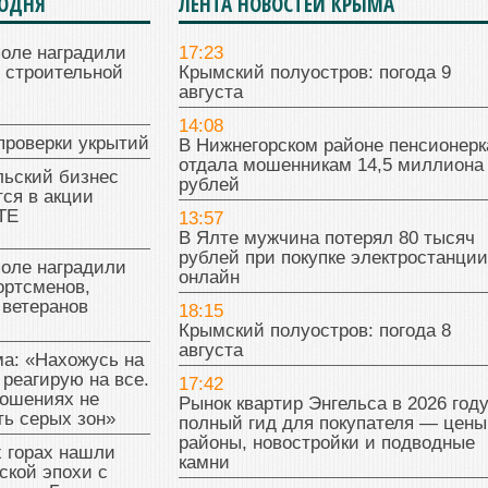
ГОДНЯ
ЛЕНТА НОВОСТЕЙ КРЫМА
поле наградили
17:23
 строительной
Крымский полуостров: погода 9
августа
14:08
проверки укрытий
В Нижнегорском районе пенсионерк
отдала мошенникам 14,5 миллиона
льский бизнес
рублей
ся в акции
ТЕ
13:57
В Ялте мужчина потерял 80 тысяч
рублей при покупке электростанции
поле наградили
онлайн
ортсменов,
 ветеранов
18:15
Крымский полуостров: погода 8
августа
а: «Нахожусь на
 реагирую на все.
17:42
ношениях не
Рынок квартир Энгельса в 2026 году
ь серых зон»
полный гид для покупателя — цены
районы, новостройки и подводные
 горах нашли
камни
ской эпохи с