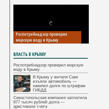
В Крыму у жителя Саки изъяли
Роспотребнадзор проверил
автомобиль — накопил долги по
морскую воду в Крыму
штрафам ГИБДД
ВЛАСТЬ В КРЫМУ
Роспотребнадзор проверил морскую
воду в Крыму
В Крыму у жителя Саки
изъяли автомобиль —
накопил долги по штрафам
ГИБДД
Севастопольская компания заплатила
877 тысяч рублей долга —
арестовали счета