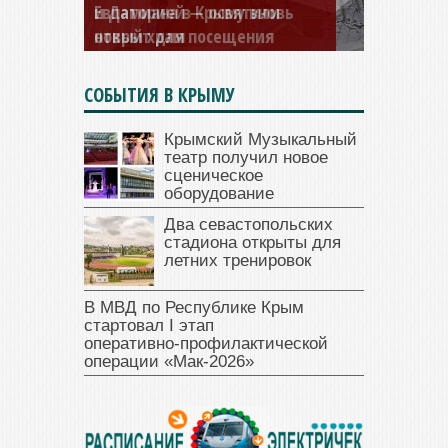
и Дамиана в Крыму вновь
открыт для посещения
СОБЫТИЯ В КРЫМУ
Крымский Музыкальный
театр получил новое
сценическое
оборудование
Два севастопольских
стадиона открыты для
летних тренировок
В МВД по Республике Крым
стартовал I этап
оперативно‑профилактической
операции «Мак‑2026»