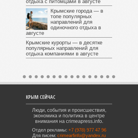
отдыха с питомцами в августе
Крымские города — в
топе популярных
направлений для
одиночного отдыха в
августе
Крымские курорты — в десятке
популярных направлений для
отдыха компаниями в августе
КРЫМ СЕЙЧАС
Люди, события и происшествия,
экономика и политика в центре
внимания на crimeapress.info.
Отдел рекламы:
+7 (978) 977 47 96
Для писем:
crimearfinfo@yandex.ru