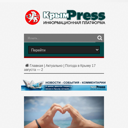
Главная
|
Актуально
|
Погода в Крыму 17
августа — 2