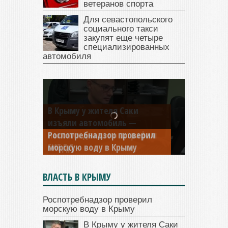
ветеранов спорта
Для севастопольского
социального такси
закупят еще четыре
специализированных
автомобиля
В Крыму у жителя Саки
изъяли автомобиль —
накопил долги по штрафам
ГИБДД
ВЛАСТЬ В КРЫМУ
Роспотребнадзор проверил
морскую воду в Крыму
В Крыму у жителя Саки