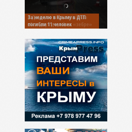
В Джанкое водитель ВАЗа
сбил двух детей на «зебре»