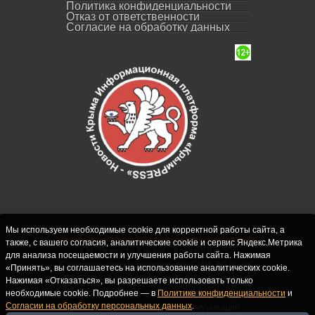
Политика конфиденциальности
Отказ от ответственности
Согласие на обработку данных
Мы используем необходимые cookie для корректной работы сайта, а
также, с вашего согласия, аналитические cookie и сервис Яндекс.Метрика
СИ "Новости Крыма - КрымPRESS".
для анализа посещаемости и улучшения работы сайта. Нажимая
Свидетельство о регистрации СМИ ЭЛ № ФС
«Принять», вы соглашаетесь на использование аналитических cookie.
77-62916 выдано Федеральной службой по
Нажимая «Отказаться», вы разрешаете использовать только
надзору в сфере связи, информационных
необходимые cookie. Подробнее — в
Политике конфиденциальности
и
Согласии на обработку персональных данных
.
технологий и массовых коммуникаций