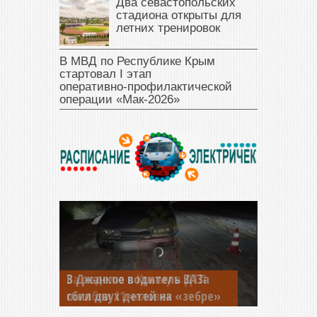
Два севастопольских
стадиона открыты для
летних тренировок
В МВД по Республике Крым
стартовал I этап
оперативно‑профилактической
операции «Мак‑2026»
В Джанкое водитель ВАЗа
сбил двух детей на «зебре»