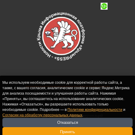
Мы используем необходимые cookie для корректной работы сайта, а
также, с вашего согласия, аналитические cookie и сервис Яндекс.Метрика
СИ "Новости Крыма - КрымPRESS".
для анализа посещаемости и улучшения работы сайта. Нажимая
Свидетельство о регистрации СМИ ЭЛ № ФС
«Принять», вы соглашаетесь на использование аналитических cookie.
77-62916 выдано Федеральной службой по
Нажимая «Отказаться», вы разрешаете использовать только
надзору в сфере связи, информационных
необходимые cookie. Подробнее — в
Политике конфиденциальности
и
Согласии на обработку персональных данных
.
технологий и массовых коммуникаций
(Роскомнадзор) 10.09.2015. Учредитель и
Отказаться
главный редактор: Крутских С.М. Почта:
Принять
crimearfinfo@yandex.ru. Телефон Редакции: