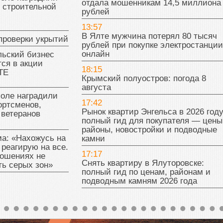
отдала мошенникам 14,5 миллиона
 строительной
рублей
13:57
В Ялте мужчина потерял 80 тысяч
проверки укрытий
рублей при покупке электростанции
онлайн
льский бизнес
ся в акции
18:15
ТЕ
Крымский полуостров: погода 8
августа
поле наградили
17:42
ортсменов,
Рынок квартир Энгельса в 2026 году
 ветеранов
полный гид для покупателя — цены
районы, новостройки и подводные
а: «Нахожусь на
камни
 реагирую на все.
17:17
ношениях не
Снять квартиру в Ялуторовске:
ь серых зон»
полный гид по ценам, районам и
подводным камням 2026 года