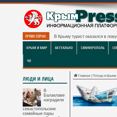
ПРЯМО СЕЙЧАС:
В Крыму турист оказался в лов
КРЫМ И МИР
АКТУАЛЬНО
СИМФЕРОПОЛЬ
СЕ
ЧП
Главная
|
Погода в Крыму
ЛЮДИ И ЛИЦА
В
Балаклаве
наградили
севастопольские
семейные пары