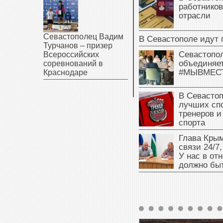
работников
отрасли
Севастополец Вадим
В Севастополе идут 
Турчанов – призер
Севастопо
Всероссийских
объединяет
соревнований в
#МЫВМЕС
Краснодаре
В Севасто
лучших сп
тренеров и
спорта
Глава Крым
связи 24/7,
У нас в от
должно быт