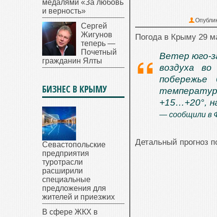
медалями «За любовь
и верность»
Опубли
Сергей
Жигунов
Погода в Крыму 29 м
теперь —
Почетный
Ветер юго-з
гражданин Ялты
воздуха во
побережье
БИЗНЕС В КРЫМУ
температура
+15…+20°, н
— сообщили в
Детальный прогноз п
Севастопольские
предприятия
туротрасли
расширили
специальные
предложения для
жителей и приезжих
В сфере ЖКХ в