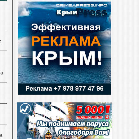
е
на
я
а