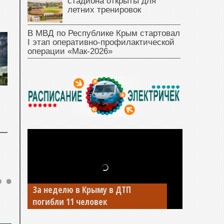
стадиона открыты для
летних тренировок
В МВД по Республике Крым стартовал
I этап оперативно‑профилактической
операции «Мак‑2026»
За неделю в Крыму в ДТП
В Джанкое водитель ВАЗа сбил
погибли 11 человек
двух детей на «зебре»