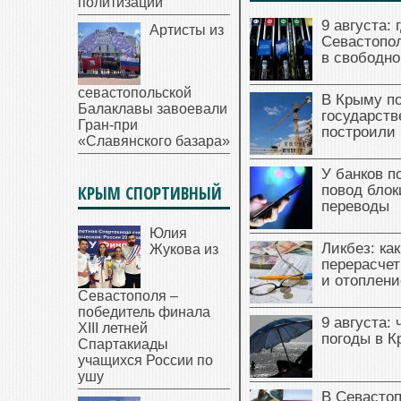
политизации
9 августа: 
Артисты из
Севастопол
в свободно
севастопольской
В Крыму п
Балаклавы завоевали
государст
Гран-при
построили 
«Славянского базара»
У банков п
КРЫМ СПОРТИВНЫЙ
повод блок
переводы
Юлия
Ликбез: ка
Жукова из
перерасчет
и отоплени
Севастополя –
победитель финала
9 августа: 
XIII летней
погоды в 
Спартакиады
учащихся России по
ушу
В Севасто