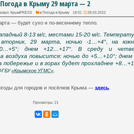
Погода в Крыму 29 марта — 2
ковал:
КрымPRESS
в
Погода в Крыму
18:01
28.03.2022
арта — будет сухо и по-весеннему тепло.
ападный 8-13 м/с, местами 15-20 м/с. Температ
 вторник, 29 марта, ночью -1…+4°, на юж
 0…+5°; днем +12…+17°. В среду и четве
 воздуха повысится: ночью до +5…+10°; днем
а побережье и в горах будет прохладнее +8…+1
 ФГБУ
«Крымское УГМС»
.
огоды для городов и посёлков Крыма —
здесь
.
Просмотры:
21