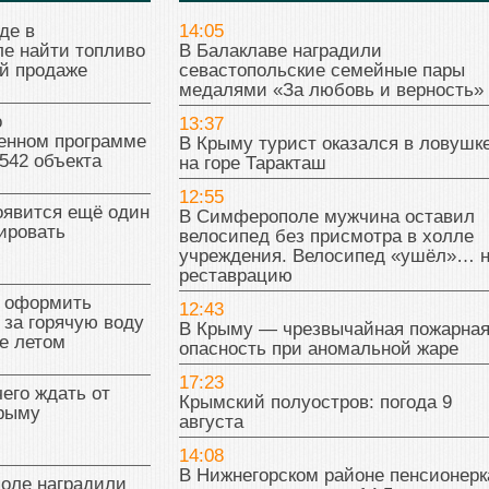
где в
14:05
е найти топливо
В Балаклаве наградили
й продаже
севастопольские семейные пары
медалями «За любовь и верность»
о
13:37
венном программе
В Крыму турист оказался в ловушк
542 объекта
на горе Таракташ
12:55
оявится ещё один
В Симферополе мужчина оставил
ировать
велосипед без присмотра в холле
учреждения. Велосипед «ушёл»… 
реставрацию
к оформить
12:43
 за горячую воду
В Крыму — чрезвычайная пожарна
е летом
опасность при аномальной жаре
17:23
чего ждать от
Крымский полуостров: погода 9
Крыму
августа
14:08
В Нижнегорском районе пенсионерк
поле наградили