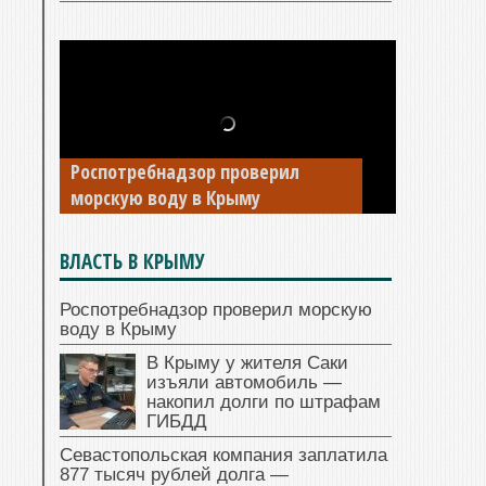
В Крыму у жителя Саки изъяли
Роспотребнадзор проверил
автомобиль — накопил долги по
морскую воду в Крыму
штрафам ГИБДД
ВЛАСТЬ В КРЫМУ
Роспотребнадзор проверил морскую
воду в Крыму
В Крыму у жителя Саки
изъяли автомобиль —
накопил долги по штрафам
ГИБДД
Севастопольская компания заплатила
877 тысяч рублей долга —