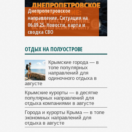
Днепропетровское
Константиновское
направление. Ситуация на
направление. Ситуация на
06.09.25. Новости, карта и
04.09.25 Новости, карта и
сводка СВО
сводка СВО
ОТДЫХ НА ПОЛУОСТРОВЕ
Крымские города — в
топе популярных
направлений для
одиночного отдыха в
августе
Крымские курорты — в десятке
популярных направлений для
отдыха компаниями в августе
Города и курорты Крыма — в топе
экономных направлений для
отдыха в августе