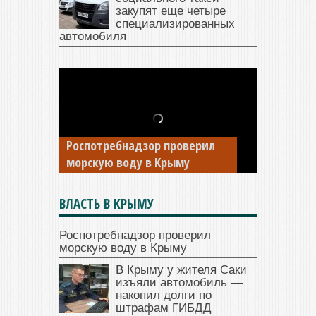
закупят еще четыре
специализированных
автомобиля
В Крыму у жителя Саки
изъяли автомобиль —
Роспотребнадзор проверил
накопил долги по штрафам
морскую воду в Крыму
ГИБДД
ВЛАСТЬ В КРЫМУ
Роспотребнадзор проверил
морскую воду в Крыму
В Крыму у жителя Саки
изъяли автомобиль —
накопил долги по
штрафам ГИБДД