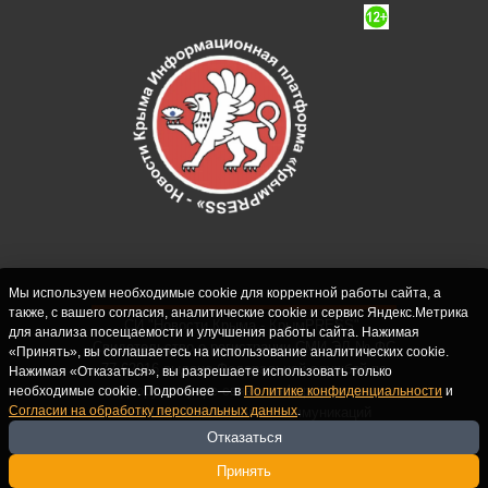
Мы используем необходимые cookie для корректной работы сайта, а
также, с вашего согласия, аналитические cookie и сервис Яндекс.Метрика
СИ "Новости Крыма - КрымPRESS".
для анализа посещаемости и улучшения работы сайта. Нажимая
Свидетельство о регистрации СМИ ЭЛ № ФС
«Принять», вы соглашаетесь на использование аналитических cookie.
77-62916 выдано Федеральной службой по
Нажимая «Отказаться», вы разрешаете использовать только
надзору в сфере связи, информационных
необходимые cookie. Подробнее — в
Политике конфиденциальности
и
Согласии на обработку персональных данных
.
технологий и массовых коммуникаций
(Роскомнадзор) 10.09.2015. Учредитель и
Отказаться
главный редактор: Крутских С.М. Почта:
Принять
crimearfinfo@yandex.ru. Телефон Редакции: