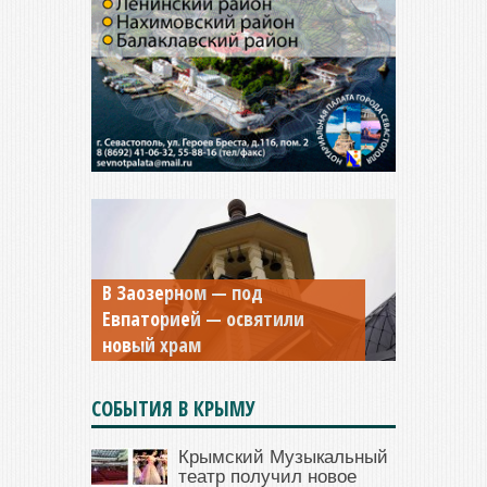
В Заозерном — под
Мужской монастырь Косьмы
Евпаторией — освятили
и Дамиана в Крыму вновь
новый храм
открыт для посещения
СОБЫТИЯ В КРЫМУ
Крымский Музыкальный
театр получил новое