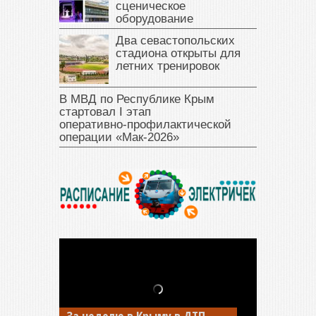
сценическое
оборудование
Два севастопольских
стадиона открыты для
летних тренировок
В МВД по Республике Крым
стартовал I этап
оперативно‑профилактической
операции «Мак‑2026»
За неделю в Крыму в ДТП
В Джанкое водитель ВАЗа