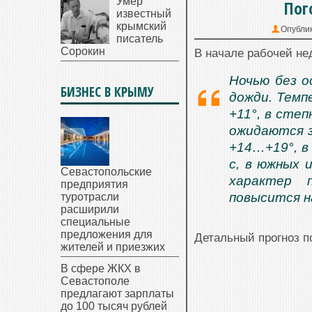
Умер
Пог
известный
крымский
Опубли
писатель
Сорокин
В начале рабочей не
Ночью без о
БИЗНЕС В КРЫМУ
дожди. Темп
+11°, в сте
ожидаются з
+14…+19°, в
с, в южных 
Севастопольские
характер 
предприятия
повысится н
туротрасли
расширили
специальные
предложения для
Детальный прогноз п
жителей и приезжих
В сфере ЖКХ в
Севастополе
предлагают зарплаты
до 100 тысяч рублей