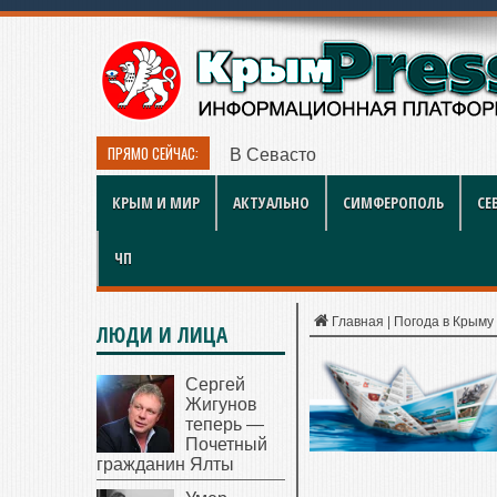
ПРЯМО СЕЙЧАС:
В Севастополе наградили работ
КРЫМ И МИР
АКТУАЛЬНО
СИМФЕРОПОЛЬ
СЕ
ЧП
Главная
|
Погода в Крыму
ЛЮДИ И ЛИЦА
Сергей
Жигунов
теперь —
Почетный
гражданин Ялты