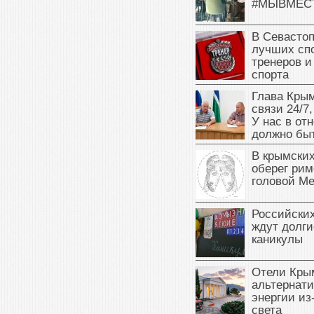
#МЫВМЕС
В Севасто
лучших сп
тренеров и
спорта
Глава Крым
связи 24/7,
У нас в от
должно быт
В крымских
оберег рим
головой М
Российски
ждут долги
каникулы
Отели Кры
альтернат
энергии из
света