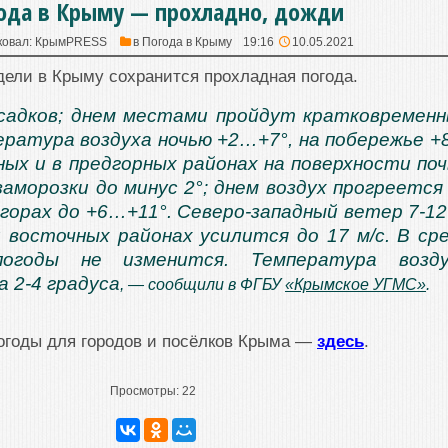
ода в Крыму — прохладно, дожди
ковал:
КрымPRESS
в
Погода в Крыму
19:16
10.05.2021
дели в Крыму сохранится прохладная погода.
садков; днем местами пройдут кратковремен
ература воздуха ночью +2…+7°, на побережье 
пных и в предгорных районах на поверхности по
аморозки до минус 2°; днем воздух прогреется
 горах до +6…+11°. Северо-западный ветер 7-12
и восточных районах усилится до 17 м/с. В ср
погоды не изменится. Температура возду
а 2-4 градуса
, — сообщили в ФГБУ
«Крымское УГМС»
.
огоды для городов и посёлков Крыма —
здесь
.
Просмотры:
22