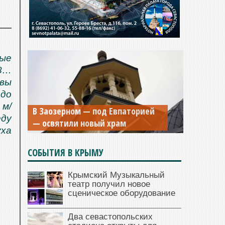
ные
+8…
чвы
 до
 м/
В Заозерном — под Евпаторией
еду
— освятили новый храм
ха
СОБЫТИЯ В КРЫМУ
Крымский Музыкальный
театр получил новое
сценическое оборудование
Два севастопольских