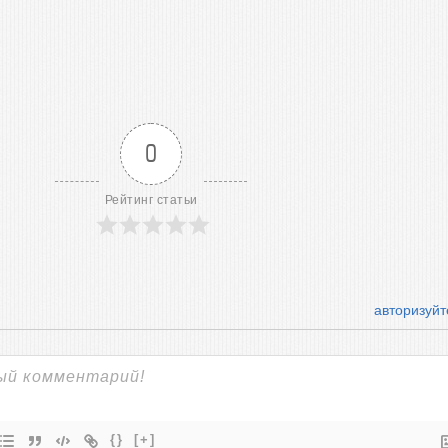
0
Рейтинг статьи
авторизуйт
{}
[+]