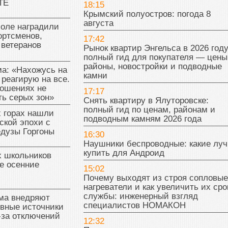
ТЕ
18:15
Крымский полуостров: погода 8
августа
поле наградили
ортсменов,
17:42
 ветеранов
Рынок квартир Энгельса в 2026 году
полный гид для покупателя — цены
районы, новостройки и подводные
а: «Нахожусь на
камни
 реагирую на все.
ношениях не
17:17
ь серых зон»
Снять квартиру в Ялуторовске:
полный гид по ценам, районам и
 горах нашли
подводным камням 2026 года
ской эпохи с
едузы Горгоны
16:30
Наушники беспроводные: какие лу
купить для Андроид
х школьников
е осенние
15:02
Почему выходят из строя сопловые
нагреватели и как увеличить их сро
службы: инженерный взгляд
ма внедряют
специалистов НОМАКОН
ивные источники
-за отключений
12:32