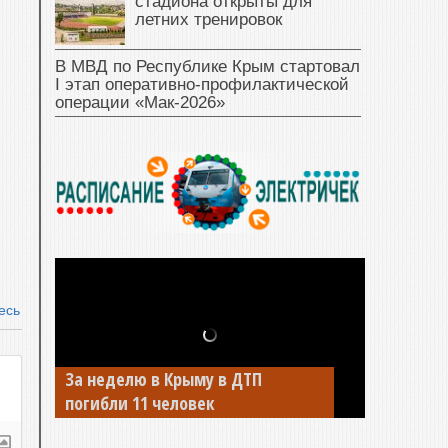
стадиона открыты для
летних тренировок
В МВД по Республике Крым стартовал
I этап оперативно‑профилактической
операции «Мак‑2026»
есь
За неделю в Крыму в ДТП
погибли 11 человек