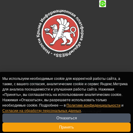
Мы используем необходимые cookie для корректной работы сайта, а
также, с вашего согласия, аналитические cookie и сервис Яндекс.Метрика
СИ "Новости Крыма - КрымPRESS".
для анализа посещаемости и улучшения работы сайта. Нажимая
Свидетельство о регистрации СМИ ЭЛ № ФС
«Принять», вы соглашаетесь на использование аналитических cookie.
77-62916 выдано Федеральной службой по
Нажимая «Отказаться», вы разрешаете использовать только
надзору в сфере связи, информационных
необходимые cookie. Подробнее — в
Политике конфиденциальности
и
Согласии на обработку персональных данных
.
технологий и массовых коммуникаций
(Роскомнадзор) 10.09.2015. Учредитель и
Отказаться
главный редактор: Крутских С.М. Почта:
Принять
crimearfinfo@yandex.ru. Телефон Редакции: