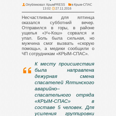
Опубликовал:
КрымPRESS
в
Крым-СПАС
13:02
27.11.2016
Несчастливым для ялтинца
оказался субботний вечер.
Отправился в горы, в районе
ущелья «Уч-Кош» сорвался и
упал. Боль была сильная, но
мужчина смог вызвать «скорую
помощь», а медики сообщили о
ЧП сотрудникам «КРЫМ-СПАС».
К месту происшествия
была направлена
дежурная смена
спасателей Ялтинского
аварийно–
спасательного отряда
«КРЫМ-СПАС» в
составе 5 человек. Для
усиления группировки