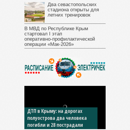
Два севастопольских
стадиона открыты для
летних тренировок
В МВД по Республике Крым
стартовал I этап
оперативно‑профилактической
операции «Мак‑2026»
За неделю в Крыму в ДТП
погибли 11 человек