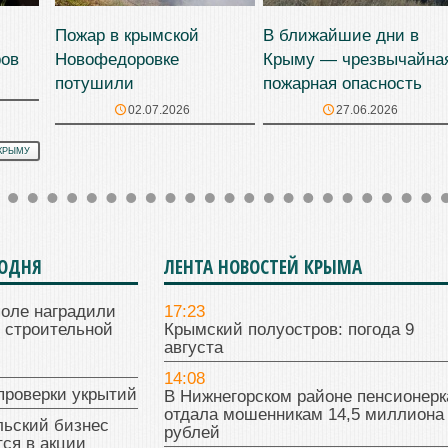
Пожар в крымской
В ближайшие дни в
ров
Новофедоровке
Крыму — чрезвычайна
потушили
пожарная опасность
02.07.2026
27.06.2026
КРЫМУ
ГОДНЯ
ЛЕНТА НОВОСТЕЙ КРЫМА
поле наградили
17:23
 строительной
Крымский полуостров: погода 9
августа
14:08
проверки укрытий
В Нижнегорском районе пенсионерк
отдала мошенникам 14,5 миллиона
льский бизнес
рублей
ся в акции