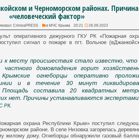
койском и Черноморском районах. Причина
«человеческий фактор»
иковал:
CrimeaPRESS
в
МЧС Крыма
20:21
26.09.2023
пульт оперативного дежурного ГКУ РК «Пожарная охр
оступил сигнал о пожаре в пгт. Вольное (вДжанкойс
 к месту происшествия стало известно, что
 частного домовладения горит хозяйствен
 Крымские огнеборцы оперативно проложи
линии и в течение 30 минут ликвидирова
. Площадь составила 20 квадратных метро
их нет. Причины устанавливаются экспертами
С РК.
Пожарная охрана Республики Крым» поступил следую
ерноморском районе. В селе Низовка загорелась деревян
му жилому дому. Огнеборцы обнаружили газовый балло