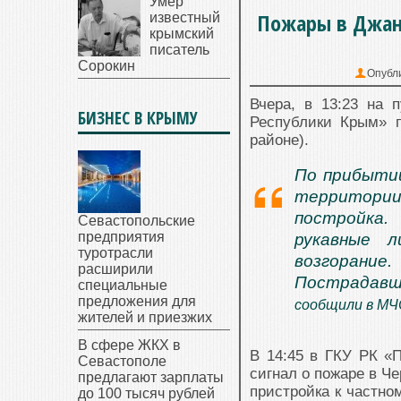
Умер
Пожары в Джан
известный
крымский
писатель
Сорокин
Опубл
Вчера, в 13:23 на 
БИЗНЕС В КРЫМУ
Республики Крым» п
районе).
По прибытии
территории
постройка.
Севастопольские
предприятия
рукавные 
туротрасли
возгорание
расширили
Пострадавш
специальные
предложения для
сообщили в МЧ
жителей и приезжих
В сфере ЖКХ в
В 14:45 в ГКУ РК «
Севастополе
сигнал о пожаре в Ч
предлагают зарплаты
пристройка к частно
до 100 тысяч рублей