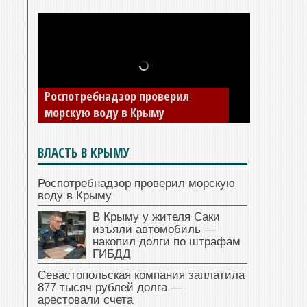
В Крыму у жителя Саки изъяли
автомобиль — накопил долги по
штрафам ГИБДД
ВЛАСТЬ В КРЫМУ
Роспотребнадзор проверил морскую
воду в Крыму
В Крыму у жителя Саки
изъяли автомобиль —
накопил долги по штрафам
ГИБДД
Севастопольская компания заплатила
877 тысяч рублей долга —
арестовали счета