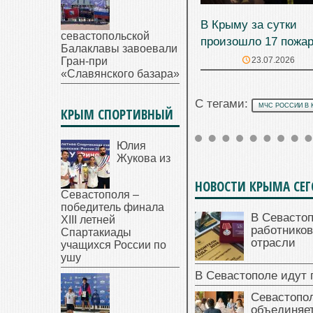
В Крыму за сутки
севастопольской
произошло 17 пожа
Балаклавы завоевали
23.07.2026
Гран-при
«Славянского базара»
С тегами:
МЧС РОССИИ В 
КРЫМ СПОРТИВНЫЙ
Юлия
Жукова из
НОВОСТИ КРЫМА СЕ
Севастополя –
победитель финала
В Севасто
XIII летней
работников
Спартакиады
отрасли
учащихся России по
ушу
В Севастополе идут 
Севастопо
объединяет