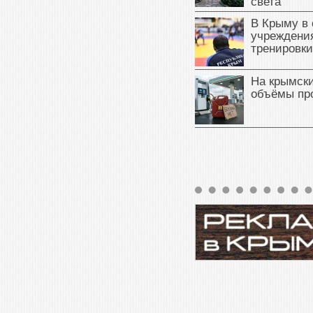
света
В Крыму в
учреждени
тренировки
На крымск
объёмы пр