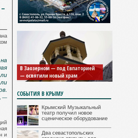
 –
ана
ком
Мужской монастырь Косьмы и
 на
Дамиана в Крыму вновь открыт
ная
для посещения
ли
ли
в.
СОБЫТИЯ В КРЫМУ
, —
Крымский Музыкальный
театр получил новое
сценическое оборудование
щий
ная
Два севастопольских
н и