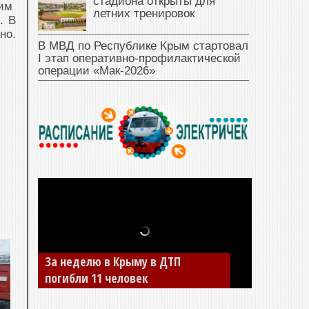
стадиона открыты для
тим
летних тренировок
. В
но.
В МВД по Республике Крым стартовал
I этап оперативно‑профилактической
операции «Мак‑2026»
В Джанкое водитель ВАЗа сбил
двух детей на «зебре»