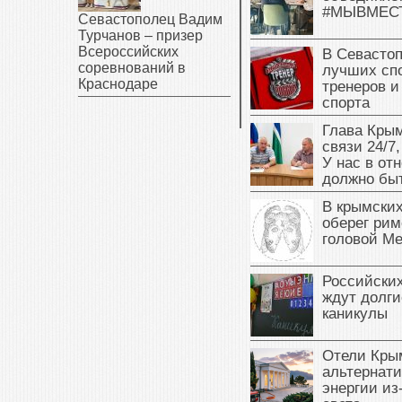
#МЫВМЕС
Севастополец Вадим
Турчанов – призер
Всероссийских
В Севасто
соревнований в
лучших сп
Краснодаре
тренеров и
спорта
Глава Крым
связи 24/7,
У нас в от
должно быт
В крымских
оберег рим
головой М
Российски
ждут долги
каникулы
Отели Кры
альтернат
энергии из