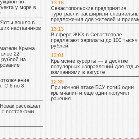
укцион по
13:18
ъекта у моря в
Севастопольские предприятия
е
туротрасли расширили специальн
предложения для жителей и приез
 Ялты вошла в
ших наставников
13:13
В сфере ЖКХ в Севастополе
предлагают зарплаты до 100 тысяч
рублей
матели Крыма
олее 22
13:01
 рублей на
Крымские курорты — в десятке
рование
популярных направлений для отды
компаниями в августе
 отключение
12:39
. С 6 по 8
При ночной атаке ВСУ погиб один
крымчанин и еще один получил
ранения
Новак рассказал
 с поставками