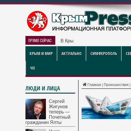
ПРЯМО СЕЙЧАС:
В Крыму дизель продают по 119 
КРЫМ И МИР
АКТУАЛЬНО
СИМФЕРОПОЛЬ
СЕ
ЧП
Главная
|
Происшествия
ЛЮДИ И ЛИЦА
Сергей
Жигунов
теперь —
Почетный
гражданин Ялты