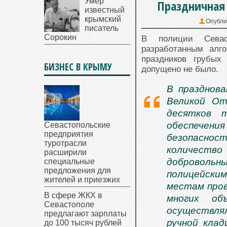
Умер
Праздничная 
известный
крымский
Опубли
писатель
Сорокин
В полиции Севас
разработанным алг
праздников грубых
БИЗНЕС В КРЫМУ
допущено не было.
В празднова
Великой От
десятков 
обеспечения
Севастопольские
предприятия
безопаснос
туротрасли
количество 
расширили
добровольн
специальные
предложения для
полицейски
жителей и приезжих
местам пров
В сфере ЖКХ в
многих об
Севастополе
осуществля
предлагают зарплаты
ручной клад
до 100 тысяч рублей