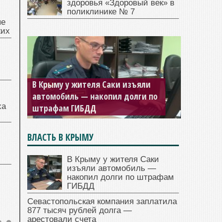
здоровья «Здоровый век» в
поликлинике № 7
ые
жих
В Крыму у жителя Саки изъяли
автомобиль — накопил долги по
ха
штрафам ГИБДД
ВЛАСТЬ В КРЫМУ
В Крыму у жителя Саки
изъяли автомобиль —
накопил долги по штрафам
ГИБДД
Севастопольская компания заплатила
877 тысяч рублей долга —
арестовали счета