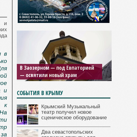
м и
ких
ода
ы в
ько
В Заозерном — под Евпаторией
ля
— освятили новый храм
ной
ное
а и
СОБЫТИЯ В КРЫМУ
ния
и к
Крымский Музыкальный
театр получил новое
 На
сценическое оборудование
ти
тр
Два севастопольских
 за