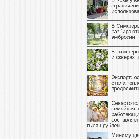
В Крыму в
ограничени
использова
В Симферо
разбираютс
амброзии
В симферо
и скверах 
Эксперт: о
стала тепл
продолжит
Севастопол
семейная 
работающи
составляет
тысяч рублей
Минимущес