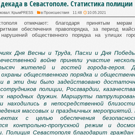
декада в Севастополе. Статистика полиции
ковал:
КрымPRESS
в
Происшествия
11:48
10.05.2021
тополя отмечают: благодаря принятым мера
оритмам обеспечения правопорядка, за период майс
 нарушений общественного порядка на улицах гор
ниях Дня Весны и Труда, Пасхи и Дня Побед
ечественной войне приняли участие нескол
тысяч жителей и гостей города-героя. Д
 охраны общественного порядка и обществен
ти в эти дни было задействовано достаточ
сотрудников полиции, Росгвардии, казачеств
ых народных дружин. Маршруты патрулирова
ми находились в непосредственной близост
едения массовых и праздничных мероприятий.
ъектах с целью обеспечения безопаснос
лся контрольно-пропускной режим и досмо
и. Полиция Севастополя благодарит граждан