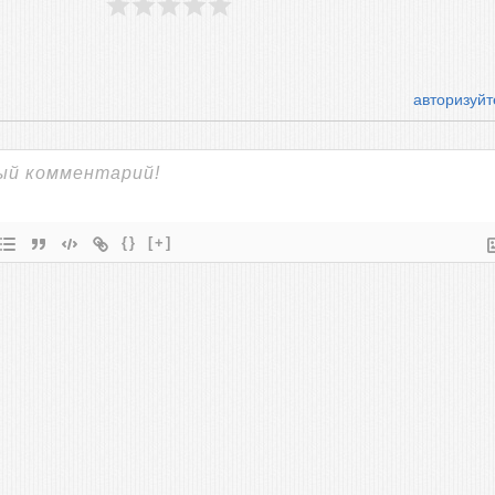
авторизуйт
{}
[+]