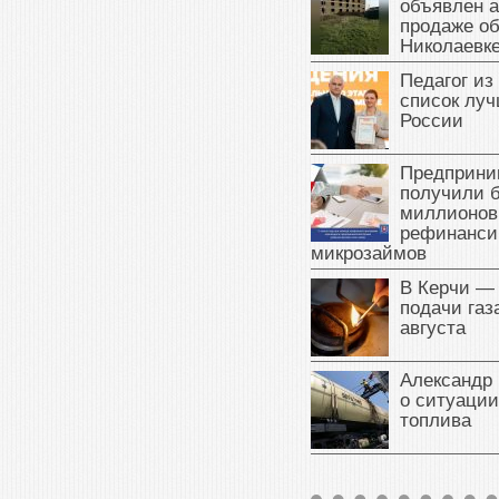
объявлен а
продаже об
Николаевк
Педагог из
список луч
России
Предприни
получили б
миллионов
рефинанси
микрозаймов
В Керчи —
подачи газа
августа
Александр 
о ситуации
топлива