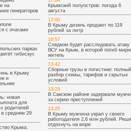
ведено
17:04
е на
Крымский полуостров: погода 6
ние генераторов
августа
17:00
поле
В Крыму дизель продают по 119
я с очагами
рублей за литр
16:57
Следком будет расследовать атаку
польских парках
ВСУ на Крым, в которой погиб мир
цветёт гибискус
житель
13:42
Сборные грузы в логистике: полны
сень в Крыму
разбор схемы, тарифов и скрытых
ее и
условий
ельнее
13:29
В Сакском районе задержали мужч
ь: новая
за серию преступлений
выплата для
х родителей
13:25
 в среднем 29
В Крыму мужчина украл у своего
работодателя 2,6 млн рублей. Реш
отдохнуть на море
тво Крыма: