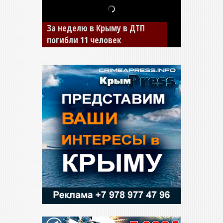
В Джанкое водитель ВАЗа
сбил двух детей на «зебре»