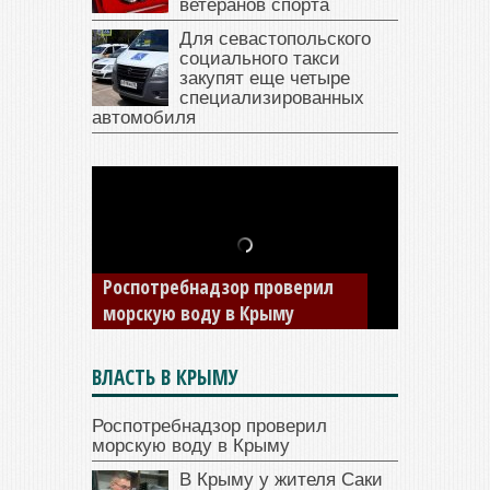
ветеранов спорта
Для севастопольского
социального такси
закупят еще четыре
специализированных
автомобиля
В Крыму у жителя Саки
изъяли автомобиль —
накопил долги по штрафам
ГИБДД
ВЛАСТЬ В КРЫМУ
Роспотребнадзор проверил
морскую воду в Крыму
В Крыму у жителя Саки