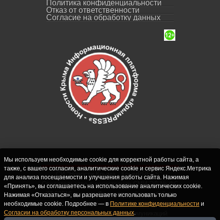
Политика конфиденциальности
Отказ от ответственности
Согласие на обработку данных
Мы используем необходимые cookie для корректной работы сайта, а
также, с вашего согласия, аналитические cookie и сервис Яндекс.Метрика
СИ "Новости Крыма - КрымPRESS".
для анализа посещаемости и улучшения работы сайта. Нажимая
Свидетельство о регистрации СМИ ЭЛ № ФС
«Принять», вы соглашаетесь на использование аналитических cookie.
77-62916 выдано Федеральной службой по
Нажимая «Отказаться», вы разрешаете использовать только
надзору в сфере связи, информационных
необходимые cookie. Подробнее — в
Политике конфиденциальности
и
Согласии на обработку персональных данных
.
технологий и массовых коммуникаций