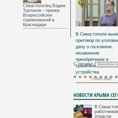
Севастополец Вадим
Турчанов – призер
Всероссийских
соревнований в
Краснодаре
В Севастополе вын
приговор по уголов
делу о госизмене,
незаконном
приобретении и
С тегами:
хранении взрывного
ПРОКУРАТУРА С
устройства
29.07.2026
НОВОСТИ КРЫМА СЕ
В Севасто
работников
отрасли