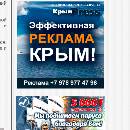
ний
ной
я и
ся,
е и