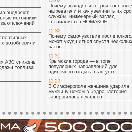
15:02
Почему выходят из строя сопловые
нагреватели и как увеличить их сро
ма внедряют
службы: инженерный взгляд
ивные источники
специалистов НОМАКОН
-за отключений
12:32
Почему самочувствие после алкого
 спортивных
может ухудшиться спустя нескольк
ях возобновили
часов
11:31
Крымские города — в топе
их АЗС снижены
популярных направлений для
одажи топлива
одиночного отдыха в августе
11:20
В Симферополе женщина ударила
мужчину ножом в бедро. История
завершилась печально