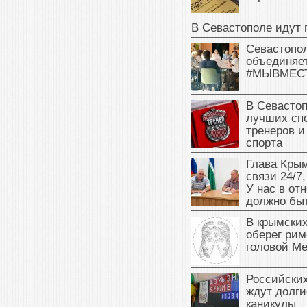
В Севастополе идут 
Севастопо
объединяет
#МЫВМЕС
В Севасто
лучших сп
тренеров и
спорта
Глава Крым
связи 24/7,
У нас в от
должно быт
В крымских
оберег рим
головой М
Российски
ждут долги
каникулы