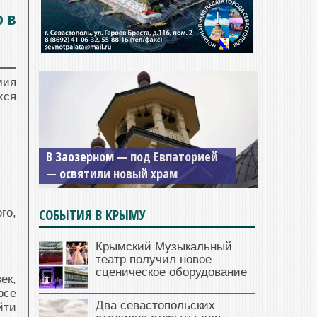
ю в
мия
хся
Мужской монастырь Косьмы и
Дамиана в Крыму вновь открыт
для посещения
СОБЫТИЯ В КРЫМУ
го,
Крымский Музыкальный
театр получил новое
сценическое оборудование
ек,
рсе
Два севастопольских
йти