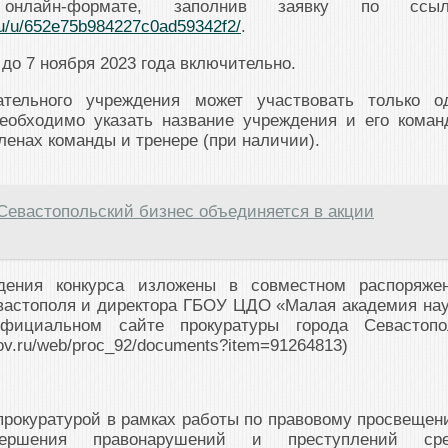
онлайн-формате, заполнив заявку по ссыл
ru/u/652e75b984227c0ad59342f2/
.
до 7 ноября 2023 года включительно.
ательного учреждения может участвовать только о
необходимо указать название учреждения и его коман
ленах команды и тренере (при наличии).
Севастопольский бизнес объединяется в акции
дения конкурса изложены в совместном распоряже
вастополя и директора ГБОУ ЦДО «Малая академия нау
фициальном сайте прокуратуры города Севастопо
.gov.ru/web/proc_92/documents?item=91264813)
прокуратурой в рамках работы по правовому просвещен
вершения правонарушений и преступлений ср