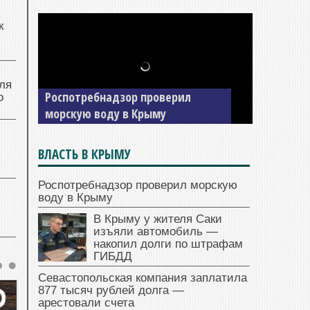
к
В Крыму у жителя Саки изъяли
ля
автомобиль — накопил долги по
о
штрафам ГИБДД
ВЛАСТЬ В КРЫМУ
Роспотребнадзор проверил морскую
воду в Крыму
В Крыму у жителя Саки
изъяли автомобиль —
накопил долги по штрафам
ГИБДД
Севастопольская компания заплатила
877 тысяч рублей долга —
арестовали счета