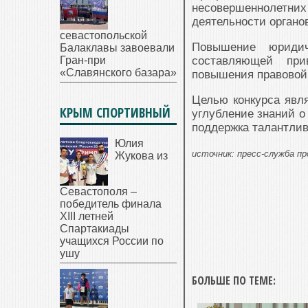
несовершеннолетн
деятельности органо
севастопольской
Повышение юридич
Балаклавы завоевали
Гран-при
составляющей при
«Славянского базара»
повышения правовой 
Целью конкурса явл
КРЫМ СПОРТИВНЫЙ
углубление знаний о
поддержка талантли
Юлия
источник: пресс-служба п
Жукова из
Севастополя –
победитель финала
XIII летней
Спартакиады
учащихся России по
ушу
БОЛЬШЕ ПО ТЕМЕ: