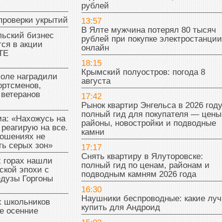
рублей
проверки укрытий
13:57
В Ялте мужчина потерял 80 тысяч
льский бизнес
рублей при покупке электростанции
ся в акции
онлайн
ТЕ
18:15
Крымский полуостров: погода 8
поле наградили
августа
ортсменов,
 ветеранов
17:42
Рынок квартир Энгельса в 2026 году
полный гид для покупателя — цены
а: «Нахожусь на
районы, новостройки и подводные
 реагирую на все.
камни
ношениях не
ь серых зон»
17:17
Снять квартиру в Ялуторовске:
 горах нашли
полный гид по ценам, районам и
ской эпохи с
подводным камням 2026 года
едузы Горгоны
16:30
Наушники беспроводные: какие лу
х школьников
купить для Андроид
е осенние