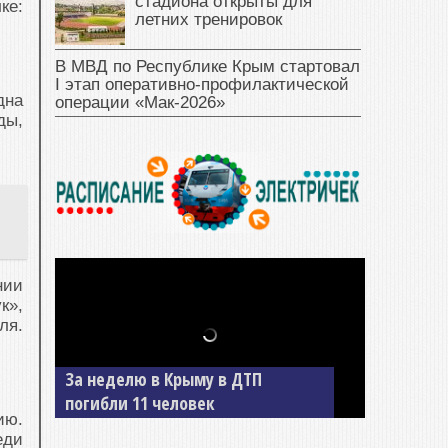
стадиона открыты для
ке:
летних тренировок
В МВД по Республике Крым стартовал
I этап оперативно‑профилактической
дна
операции «Мак‑2026»
ды,
нии
к»,
ля.
В Джанкое водитель ВАЗа сбил
двух детей на «зебре»
ию.
еди