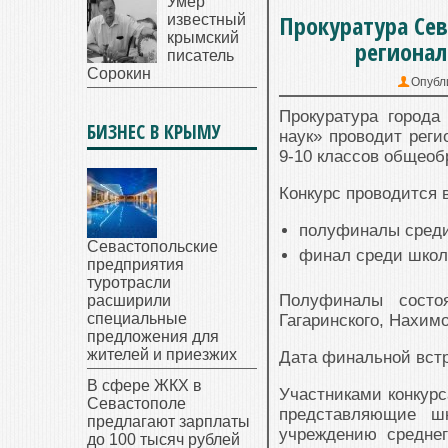
Умер
Прокуратура Сев
известный
крымский
регионал
писатель
Сорокин
Опубл
Прокуратура город
БИЗНЕС В КРЫМУ
наук» проводит реги
9-10 классов общеоб
Конкурс проводится в
полуфиналы среди
Севастопольские
финал среди школ
предприятия
туротрасли
Полуфиналы состо
расширили
специальные
Гагаринского, Нахимо
предложения для
жителей и приезжих
Дата финальной встр
В сфере ЖКХ в
Участниками конкурс
Севастополе
представляющие ш
предлагают зарплаты
учреждению средне
до 100 тысяч рублей