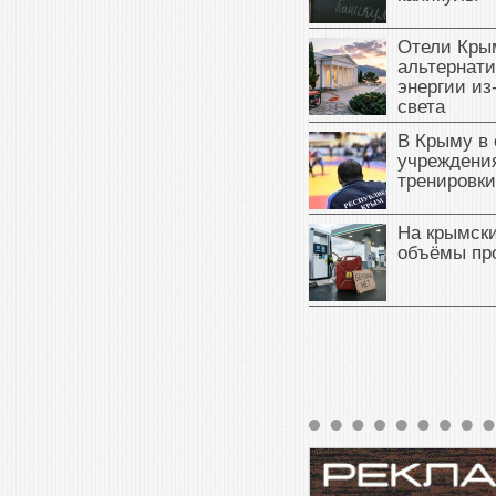
Отели Кры
альтернат
энергии из
света
В Крыму в
учреждени
тренировки
На крымск
объёмы пр