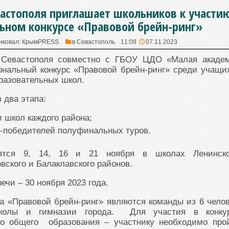
астополя приглашает школьников к участи
ьном конкурсе «Правовой брейн-ринг»
иковал:
КрымPRESS
в
Севастополь
11:08
07.11.2023
а Севастополя совместно с ГБОУ ЦДО «Малая акаде
ональный конкурс «Правовой брейн-ринг» среди учащи
разовательных школ.
 два этапа:
 школ каждого района;
-победителей полуфинальных туров.
ятся 9, 14, 16 и 21 ноября в школах Ленинско
вского и Балаклавского районов.
ечи – 30 ноября 2023 года.
а «Правовой брейн-ринг» являются команды из 6 челов
колы и гимназии города. Для участия в конку
го общего образования – участнику необходимо про