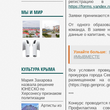
регистрацию в 
https://forms.yandex.
МЫ И МИР
Заявки принимаются 
От одного образов
команда. В заявке 
данные о капитане, ч
Узнайте больше:
#МЫВМЕСТЕ
КУЛЬТУРА КРЫМА
Все условия прове
прокурора города Се
размещенном на о
Мария Захарова
назвала решение
(https://epp.genproc
ЮНЕСКО по
Херсонесу признаком
***
политизации
Конкурс проводится 
Артисты из
Профилактика со