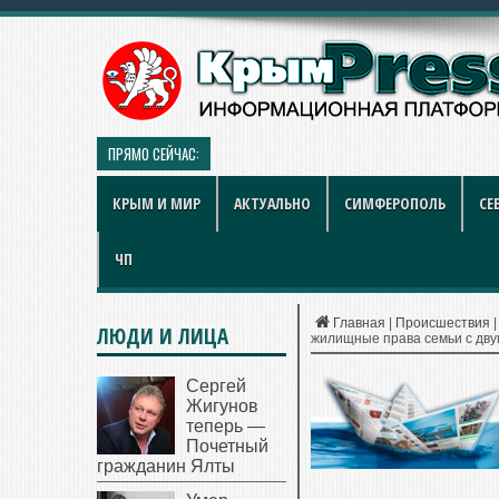
ПРЯМО СЕЙЧАС:
Рынок квартир Энгельса в 2026 
КРЫМ И МИР
АКТУАЛЬНО
СИМФЕРОПОЛЬ
СЕ
ЧП
Главная
|
Происшествия
ЛЮДИ И ЛИЦА
жилищные права семьи с дв
Сергей
Жигунов
теперь —
Почетный
гражданин Ялты