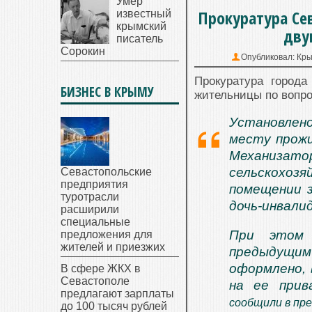
Умер
Прокуратура Се
известный
крымский
дву
писатель
Сорокин
Опубликовал:
Кр
Прокуратура город
БИЗНЕС В КРЫМУ
жительницы по вопр
Установлено
месту прожи
Механиза
сельскохозя
Севастопольские
предприятия
помещении з
туротрасли
дочь-инвалид
расширили
специальные
При этом 
предложения для
жителей и приезжих
предыдущи
оформлено, 
В сфере ЖКХ в
Севастополе
на ее прив
предлагают зарплаты
сообщили в пр
до 100 тысяч рублей