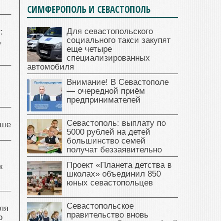
СИМФЕРОПОЛЬ И СЕВАСТОПОЛЬ
Для севастопольского
:
социального такси закупят
,
еще четыре
специализированных
автомобиля
Внимание! В Севастополе
— очередной приём
предпринимателей
Севастополь: выплату по
чше
5000 рублей на детей
большинство семей
получат беззаявительно
Проект «Планета детства в
к
школах» объединил 850
юных севастопольцев
Севастопольское
ля
правительство вновь
о