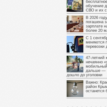
бесплатное
обучение д
СВО и их 
В 2026 год
погашена з
зарплате 
более 20 м
С 1 сентяб
меняются 
перевозки 
47‑летний
нечаянно «
мобильный
дальше — 
дошло до уголовки
Важно: Кра
район Крым
останется 