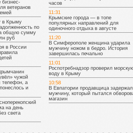
 бизнес-
часов
ля ветеранов
11:31
семей
Крымские города — в топе
у в Крыму
популярных направлений для
адолженность по
одиночного отдыха в августе
на общую сумму
11:20
лн руб
В Симферополе женщина ударила
ря в России
мужчину ножом в бедро. История
правила
завершилась печально
детей
11:01
Роспотребнадзор проверил морску
 крымчанин
воду в Крыму
увёл» чужой
 телефон, а
10:58
понеслось и
В Евпатории продавщица задержал
мужчину, который пытался обворов
магазин
сноперекопский
а на день
без света