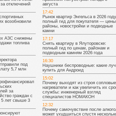
-за отключений
августа
17:42
 спортивных
Рынок квартир Энгельса в 2026 году
ях возобновили
полный гид для покупателя — цены
районы, новостройки и подводные
камни
их АЗС снижены
17:17
одажи топлива
Снять квартиру в Ялуторовске:
полный гид по ценам, районам и
подводным камням 2026 года
иректора
16:30
отправили под
Наушники беспроводные: какие лу
плату 5,7 млн
купить для Андроид
15:02
рофинансировал
Почему выходят из строя сопловые
льских
нагреватели и как увеличить их сро
лей за
службы: инженерный взгляд
йство граждан с
специалистов НОМАКОН
 5 лет свыше 3
12:32
Почему самочувствие после алкого
нонсируют
может ухудшиться спустя нескольк