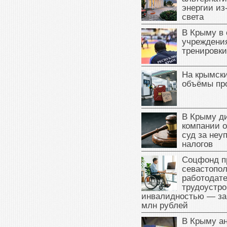
энергии из
света
В Крыму в
учреждени
тренировки
На крымск
объёмы пр
В Крыму д
компании 
суд за неу
налогов
Соцфонд п
севастопо
работодате
трудоустро
инвалидностью — за
млн рублей
В Крыму а