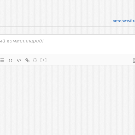
авторизуйт
{}
[+]