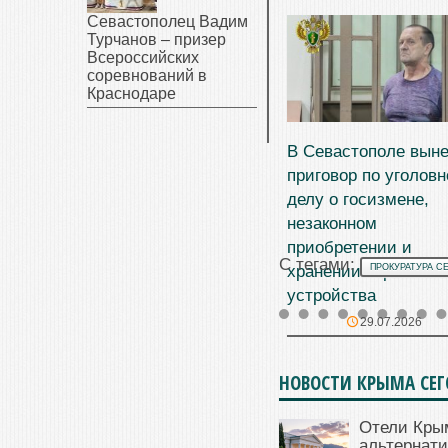
Севастополец Вадим
Турчанов – призер
Всероссийских
соревнований в
Краснодаре
В Севастополе вын
приговор по уголов
делу о госизмене,
незаконном
приобретении и
С тегами:
хранении взрывного
ПРОКУРАТУРА С
устройства
29.07.2026
НОВОСТИ КРЫМА СЕ
Отели Кры
альтернат