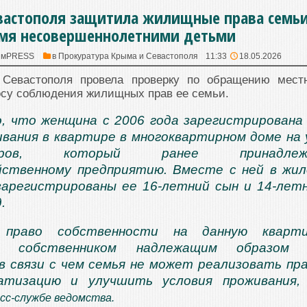
вастополя защитила жилищные права семьи
мя несовершеннолетними детьми
ымPRESS
в
Прокуратура Крыма и Севастополя
11:33
18.05.2026
а Севастополя провела проверку по обращению мест
осу соблюдения жилищных прав ее семьи.
, что женщина с 2006 года зарегистрирована
вания в квартире в многоквартирном доме на 
торов, который ранее принадлеж
йственному предприятию. Вместе с ней в жи
арегистрированы ее 16-летний сын и 14-лет
.
право собственности на данную кварти
м собственником надлежащим образом 
в связи с чем семья не может реализовать пр
атизацию и улучшить условия проживания,
есс-службе ведомства.