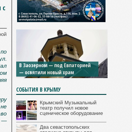
 с
ной
 по
ул.
В Заозерном — под Евпаторией
ал
— освятили новый храм
лом
няя
СОБЫТИЯ В КРЫМУ
ру
Крымский Музыкальный
не
театр получил новое
сценическое оборудование
аво
 —
Два севастопольских