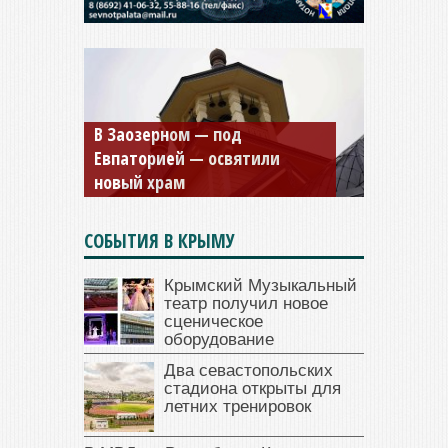
Мужской монастырь Косьмы
и Дамиана в Крыму вновь
открыт для посещения
СОБЫТИЯ В КРЫМУ
Крымский Музыкальный
театр получил новое
сценическое
оборудование
Два севастопольских
стадиона открыты для
летних тренировок