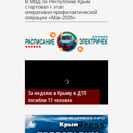
В МВД по Республике Крым
стартовал I этап
оперативно‑профилактической
операции «Мак‑2026»
В Джанкое водитель ВАЗа
сбил двух детей на «зебре»