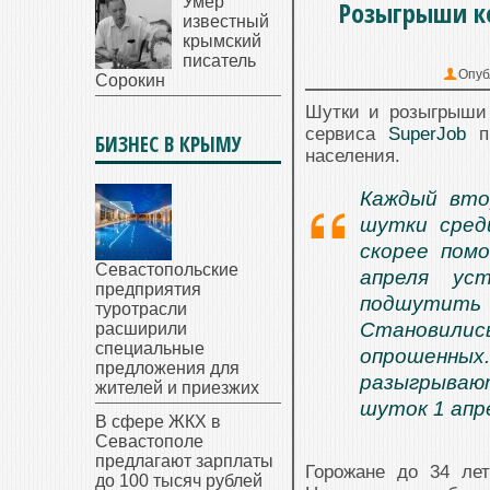
Умер
Розыгрыши ко
известный
крымский
писатель
Опуб
Сорокин
Шутки и розыгрыши 
сервиса
SuperJob
пр
БИЗНЕС В КРЫМУ
населения.
Каждый вто
шутки сред
скорее пом
Севастопольские
апреля ус
предприятия
подшутить
туротрасли
Становилис
расширили
специальные
опрошенных.
предложения для
разыгрываю
жителей и приезжих
шуток 1 апр
В сфере ЖКХ в
Севастополе
предлагают зарплаты
Горожане до 34 ле
до 100 тысяч рублей