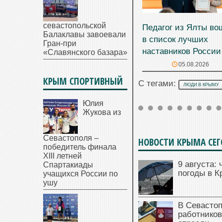
севастопольской
Педагог из Ялты во
Балаклавы завоевали
в список лучших
Гран-при
наставников России
«Славянского базара»
05.08.2026
КРЫМ СПОРТИВНЫЙ
С тегами:
ЛЮДИ В КРЫМУ
Юлия
Жукова из
Севастополя –
НОВОСТИ КРЫМА СЕ
победитель финала
XIII летней
9 августа: 
Спартакиады
погоды в 
учащихся России по
ушу
В Севасто
работников