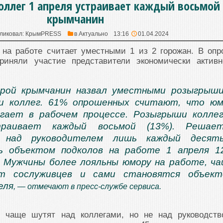
ллег 1 апреля устраивает каждый восьмой
крымчанин
ликовал:
КрымPRESS
в
Актуально
13:16
01.04.2024
на работе считает уместными 1 из 2 горожан. В опр
иняли участие представители экономически активн
рой крымчанин назвал уместными розыгрыш
и коллег. 61% опрошенных считают, что ю
огает в рабочем процессе. Розыгрыши колле
траивает каждый восьмой (13%). Решает
 над руководителем лишь каждый десяты
ь объектом подколов на работе 1 апреля 
 Мужчины более лояльны юмору на работе, ч
т сослуживцев и сами становятся объект
еля
, — отмечают в пресс-службе сервиса.
т чаще шутят над коллегами, но не над руководств