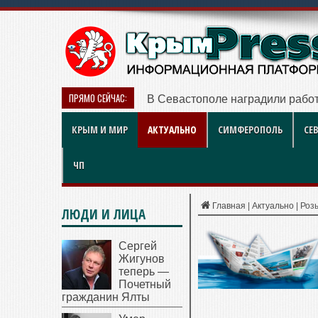
ПРЯМО СЕЙЧАС:
В Севастополе наградили работ
КРЫМ И МИР
АКТУАЛЬНО
СИМФЕРОПОЛЬ
СЕ
ЧП
Главная
|
Актуально
|
Роз
ЛЮДИ И ЛИЦА
Сергей
Жигунов
теперь —
Почетный
гражданин Ялты