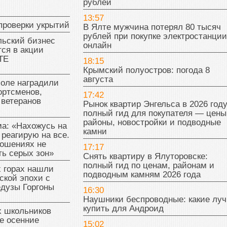
рублей
13:57
проверки укрытий
В Ялте мужчина потерял 80 тысяч
рублей при покупке электростанции
льский бизнес
онлайн
ся в акции
ТЕ
18:15
Крымский полуостров: погода 8
августа
поле наградили
ортсменов,
17:42
 ветеранов
Рынок квартир Энгельса в 2026 году
полный гид для покупателя — цены
районы, новостройки и подводные
а: «Нахожусь на
камни
 реагирую на все.
ношениях не
17:17
ь серых зон»
Снять квартиру в Ялуторовске:
полный гид по ценам, районам и
 горах нашли
подводным камням 2026 года
ской эпохи с
едузы Горгоны
16:30
Наушники беспроводные: какие лу
купить для Андроид
х школьников
е осенние
15:02