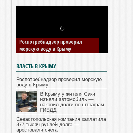
В Крыму у жителя Саки изъяли
Роспотребнадзор проверил
автомобиль — накопил долги по
морскую воду в Крыму
штрафам ГИБДД
ВЛАСТЬ В КРЫМУ
Роспотребнадзор проверил морскую
воду в Крыму
В Крыму у жителя Саки
изъяли автомобиль —
накопил долги по штрафам
ГИБДД
Севастопольская компания заплатила
877 тысяч рублей долга —
арестовали счета