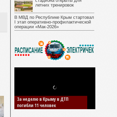
стадиона открыты для
летних тренировок
В МВД по Республике Крым стартовал
I этап оперативно‑профилактической
операции «Мак‑2026»
За неделю в Крыму в ДТП
В Джанкое водитель ВАЗа сбил
погибли 11 человек
двух детей на «зебре»