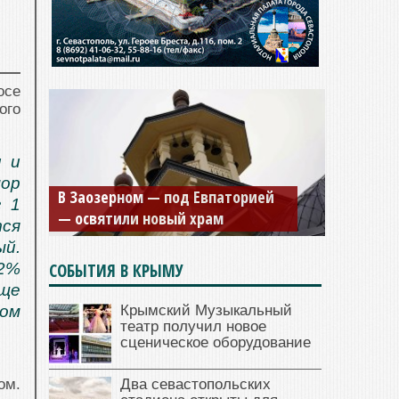
осе
ого
и и
Мужской монастырь Косьмы и
мор
В Заозерном — под Евпаторией
Дамиана в Крыму вновь открыт
г 1
— освятили новый храм
для посещения
ся
й.
СОБЫТИЯ В КРЫМУ
12%
аще
Крымский Музыкальный
ом
театр получил новое
сценическое оборудование
Два севастопольских
ом.