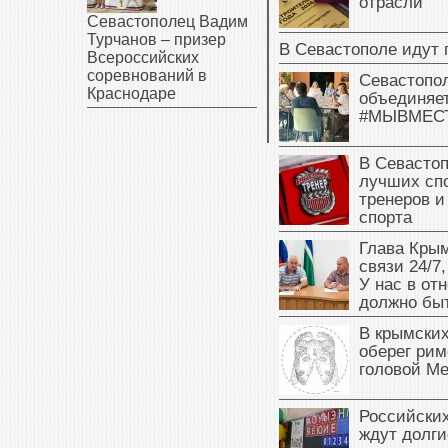
отрасли
Севастополец Вадим
Турчанов – призер
В Севастополе идут 
Всероссийских
соревнований в
Севастопо
Краснодаре
объединяет
#МЫВМЕС
В Севасто
лучших сп
тренеров и
спорта
Глава Крым
связи 24/7,
У нас в от
должно быт
В крымских
оберег рим
головой М
Российски
ждут долги