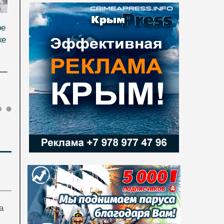
ре
ке
а