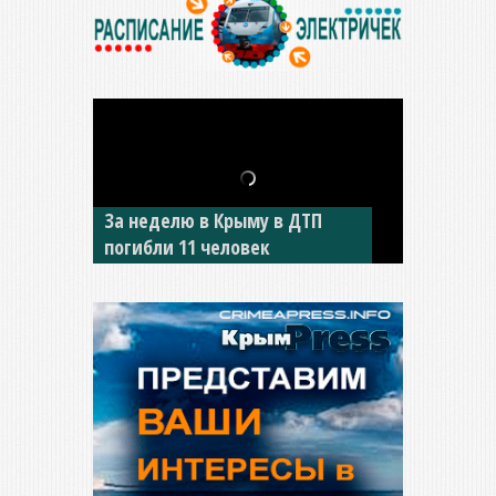
В Джанкое водитель ВАЗа
сбил двух детей на «зебре»