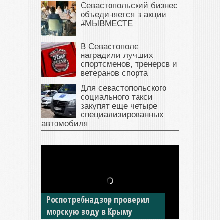
Севастопольский бизнес
объединяется в акции
#МЫВМЕСТЕ
В Севастополе
наградили лучших
спортсменов, тренеров и
ветеранов спорта
Для севастопольского
социального такси
закупят еще четыре
специализированных
автомобиля
В Крыму у жителя Саки
изъяли автомобиль —
накопил долги по штрафам
ГИБДД