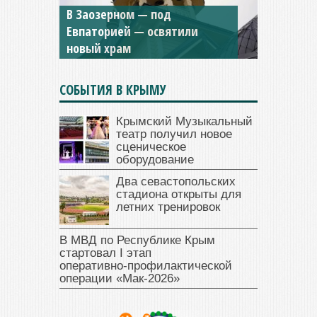
Мужской монастырь Косьмы
и Дамиана в Крыму вновь
открыт для посещения
СОБЫТИЯ В КРЫМУ
Крымский Музыкальный
театр получил новое
сценическое
оборудование
Два севастопольских
стадиона открыты для
летних тренировок
В МВД по Республике Крым
стартовал I этап
оперативно‑профилактической
операции «Мак‑2026»