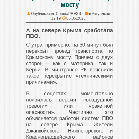
мосту
Опубликовал:
CrimeaPRESS
в
Актуально
12:19
06.05.2023
А на севере Крыма сработала
ПВО.
С утра, примерно, на 50 минут был
перекрыт проезд транспорта по
Крымскому мосту. Причем с двух
сторон – как с материка, так и
Керчи. В минтрансе РК пояснили
такое перекрытие «техническими
причинами».
В соцсетях моментально
появилась версия «воздушной
тревоги» или «ракетной
опасности». Частично это
объясняется работой систем ПВО
на севере Крыма. Жители
Джанкойского, Нижнегорского и
Красногвардейского районов