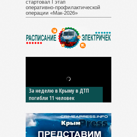
стартовал I этап
оперативно‑профилактической
операции «Мак‑2026»
За неделю в Крыму в ДТП
В Джанкое водитель ВАЗа
погибли 11 человек
сбил двух детей на «зебре»