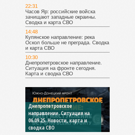
22:31
Часов Яр: российские войска
зачищают западные окраины.
Сводка и карта СВО
14:48
Купянское направление: река
Оскол больше не преграда. Сводка
и карта СВО
10:30
Днепропетровское направление.
Ситуация на фронте сегодня.
Карта и сводка СВО
Днепропетровское
Константиновское
направление. Ситуация на
направление. Ситуация на
06.09.25. Новости, карта и
04.09.25 Новости, карта и
сводка СВО
сводка СВО