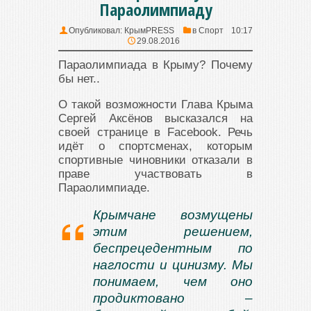
Параолимпиаду
Опубликовал:
КрымPRESS
в
Спорт
10:17
29.08.2016
Параолимпиада в Крыму? Почему
бы нет..
О такой возможности Глава Крыма
Сергей Аксёнов высказался на
своей странице в Facebook. Речь
идёт о спортсменах, которым
спортивные чиновники отказали в
праве участвовать в
Параолимпиаде.
Крымчане возмущены
этим решением,
беспрецедентным по
наглости и цинизму. Мы
понимаем, чем оно
продиктовано –