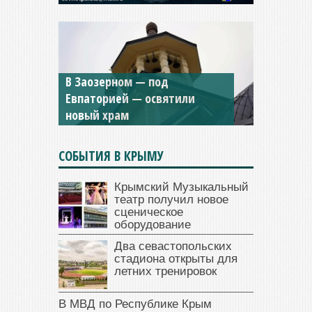
В Заозерном — под
Мужской монастырь Косьмы
Евпаторией — освятили
и Дамиана в Крыму вновь
новый храм
открыт для посещения
СОБЫТИЯ В КРЫМУ
Крымский Музыкальный
театр получил новое
сценическое
оборудование
Два севастопольских
стадиона открыты для
летних тренировок
В МВД по Республике Крым