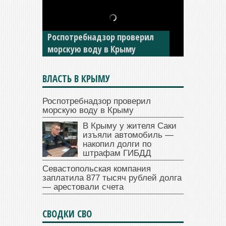
В Крыму у жителя Саки
изъяли автомобиль —
Роспотребнадзор проверил
накопил долги по штрафам
морскую воду в Крыму
ГИБДД
ВЛАСТЬ В КРЫМУ
Роспотребнадзор проверил
морскую воду в Крыму
В Крыму у жителя Саки
изъяли автомобиль —
накопил долги по
штрафам ГИБДД
Севастопольская компания
заплатила 877 тысяч рублей долга
— арестовали счета
СВОДКИ СВО