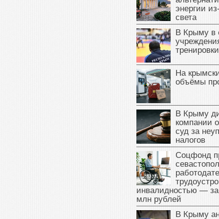
энергии из
света
В Крыму в
учреждени
тренировки
На крымск
объёмы пр
В Крыму д
компании 
суд за неу
налогов
Соцфонд п
севастопо
работодате
трудоустро
инвалидностью — за
млн рублей
В Крыму а