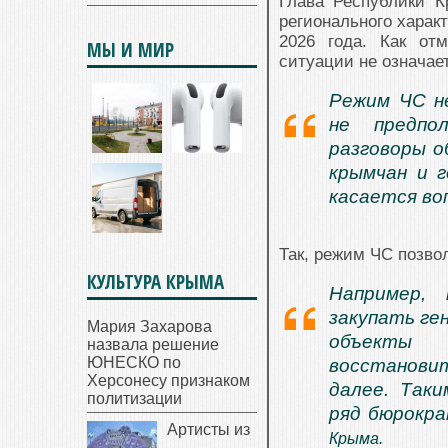
Глава Республики 
регионального харак
2026 года. Как от
МЫ И МИР
ситуации не означае
Режим ЧС н
не предпо
разговоры о
крымчан и г
касается во
Так, режим ЧС позво
КУЛЬТУРА КРЫМА
Например, 
закупать ге
Мария Захарова
объекты ж
назвала решение
ЮНЕСКО по
восстанови
Херсонесу признаком
далее. Так
политизации
ряд бюрокра
Артисты из
Крыма.