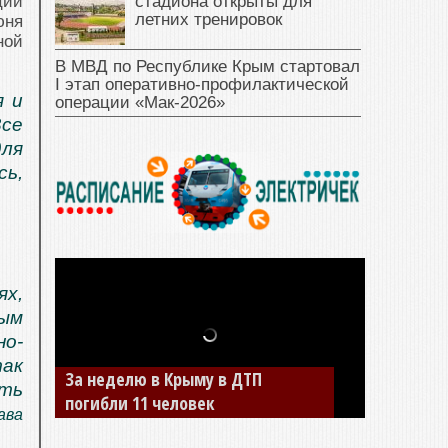
стадиона открыты для
ции
летних тренировок
юня
ной
В МВД по Республике Крым стартовал
I этап оперативно‑профилактической
я и
операции «Мак‑2026»
се
для
сь,
х,
мым
о-
ак
За неделю в Крыму в ДТП
ить
погибли 11 человек
ава