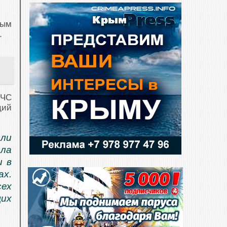
ным
.
 ЧС
ций
сли
ла
и в
ах.
сех
щих