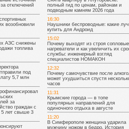
-за отключений
полный гид по ценам, районам и
подводным камням 2026 года
 спортивных
16:30
ях возобновили
Наушники беспроводные: какие лу
купить для Андроид
15:02
их АЗС снижены
Почему выходят из строя сопловые
одажи топлива
нагреватели и как увеличить их сро
службы: инженерный взгляд
специалистов НОМАКОН
иректора
12:32
отправили под
Почему самочувствие после алкого
плату 5,7 млн
может ухудшиться спустя нескольк
часов
рофинансировал
11:31
льских
Крымские города — в топе
лей за
популярных направлений для
йство граждан с
одиночного отдыха в августе
 5 лет свыше 3
11:20
В Симферополе женщина ударила
нонсируют
мужчину ножом в бедро. История