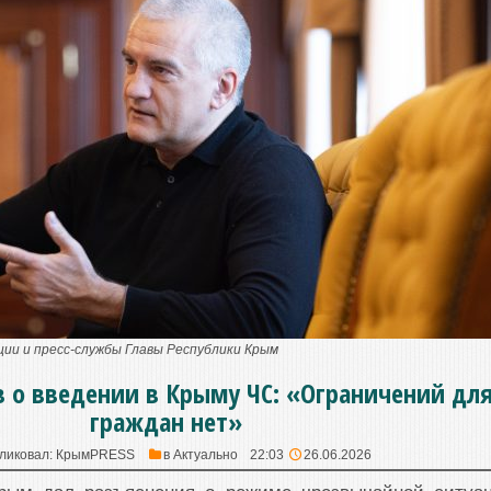
ии и пресс-службы Главы Республики Крым
в о введении в Крыму ЧС: «Ограничений дл
граждан нет»
ликовал:
КрымPRESS
в
Актуально
22:03
26.06.2026