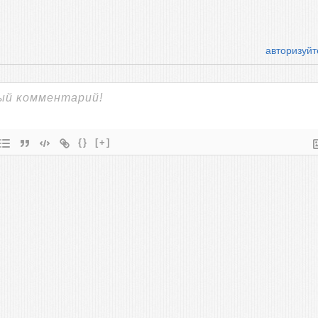
авторизуйт
{}
[+]