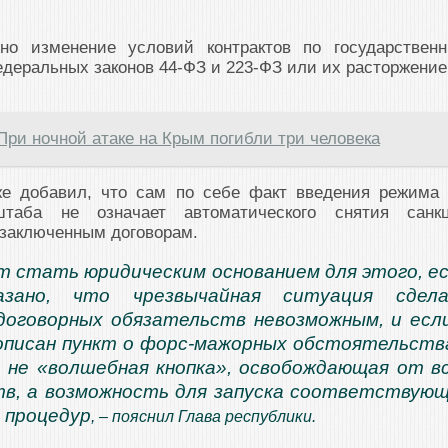
жно изменение условий контрактов по государствен
едеральных законов 44-ФЗ и 223-ФЗ или их расторжение
При ночной атаке на Крым погибли три человека
же добавил, что сам по себе факт введения режима
штаба не означает автоматического снятия санк
 заключенным договорам.
 стать юридическим основанием для этого, е
азано, что чрезвычайная ситуация сдела
договорных обязательств невозможным, и есл
описан пункт о форс-мажорных обстоятельств
 не «волшебная кнопка», освобождающая от в
в, а возможность для запуска соответствую
 процедур
, – пояснил Глава республики.