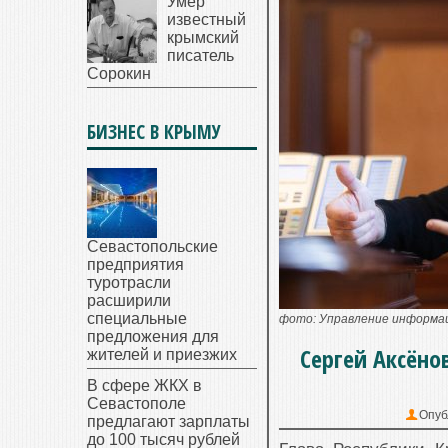
Умер
известный
крымский
писатель
Сорокин
БИЗНЕС В КРЫМУ
Севастопольские
предприятия
туротрасли
расширили
специальные
фото: Управление информац
предложения для
Сергей Аксёно
жителей и приезжих
В сфере ЖКХ в
Севастополе
Опуб
предлагают зарплаты
до 100 тысяч рублей