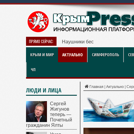
ПРЯМО СЕЙЧАС:
Наушники беспроводные: какие
КРЫМ И МИР
АКТУАЛЬНО
СИМФЕРОПОЛЬ
СЕ
ЧП
Главная
|
Актуально
|
Серг
ЛЮДИ И ЛИЦА
Сергей
Жигунов
теперь —
Почетный
гражданин Ялты