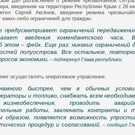
Крым дал разъяснения о режиме чрезвычайной ситуа
тера, введенном на территории Республики Крым с 26 и
метил Сергей Аксёнов, введение режима чрезвычай
т каких-либо ограничений для граждан.
е предусматривает ограничений передвижени
лагает введения комендантского часа. В
б этом – фейк. Еще раз: никаких ограничений 
остей полуострова. Все остальное, повторю
просов экономики
, – подчеркнул Глава республики.
ляет осуществлять оперативное управление.
намного быстрее, чем в обычных условия
нераторы и топливо, снабжать всем необходи
изнеобеспечения, проводить аварийн
тельные работы, заключать контракты и т
им образом, появляется возможность упрост
тических процедур и согласований
, – сообщил Гл