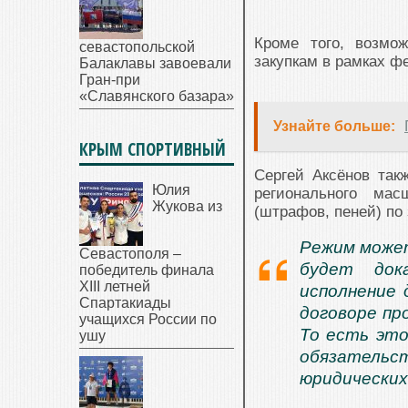
Кроме того, возмо
севастопольской
закупкам в рамках ф
Балаклавы завоевали
Гран-при
«Славянского базара»
Узнайте больше:
КРЫМ СПОРТИВНЫЙ
Сергей Аксёнов так
Юлия
регионального мас
Жукова из
(штрафов, пеней) по
Режим может
Севастополя –
будет док
победитель финала
XIII летней
исполнение 
Спартакиады
договоре пр
учащихся России по
То есть это
ушу
обязательст
юридических