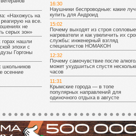
 ветеранов
16:30
Наушники беспроводные: какие лу
купить для Андроид
а: «Нахожусь на
 реагирую на все.
15:02
ношениях не
Почему выходят из строя сопловые
ь серых зон»
нагреватели и как увеличить их сро
службы: инженерный взгляд
 горах нашли
специалистов НОМАКОН
ской эпохи с
едузы Горгоны
12:32
Почему самочувствие после алкого
может ухудшиться спустя нескольк
х школьников
часов
е осенние
11:31
Крымские города — в топе
популярных направлений для
одиночного отдыха в августе