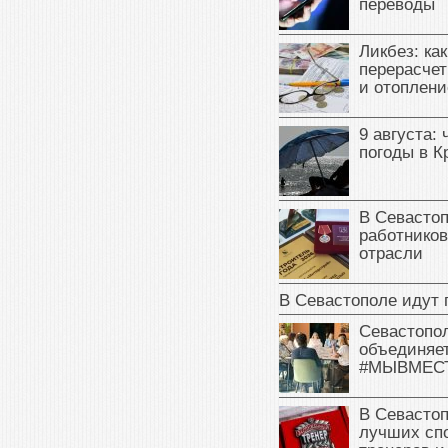
переводы
Ликбез: ка
перерасчет
и отоплени
9 августа: 
погоды в 
В Севасто
работников
отрасли
В Севастополе идут 
Севастопо
объединяет
#МЫВМЕС
В Севасто
лучших сп