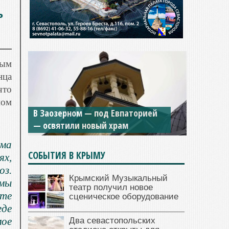
ь
ным
нца
что
ном
В Заозерном — под Евпаторией
— освятили новый храм
рма
СОБЫТИЯ В КРЫМУ
ях,
оз.
Крымский Музыкальный
мы
театр получил новое
ьте
сценическое оборудование
где
ое
Два севастопольских