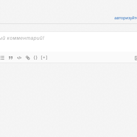
авторизуйт
{}
[+]