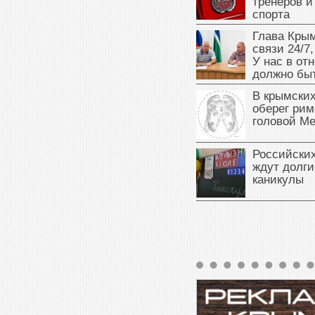
тренеров и
спорта
Глава Крым
связи 24/7,
У нас в от
должно быт
В крымских
оберег рим
головой М
Российски
ждут долги
каникулы