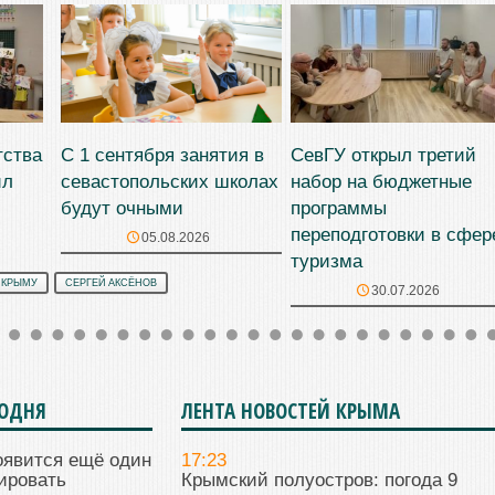
тства
С 1 сентября занятия в
СевГУ открыл третий
ил
севастопольских школах
набор на бюджетные
будут очными
программы
переподготовки в сфер
05.08.2026
туризма
 КРЫМУ
СЕРГЕЙ АКСЁНОВ
30.07.2026
ГОДНЯ
ЛЕНТА НОВОСТЕЙ КРЫМА
оявится ещё один
17:23
ировать
Крымский полуостров: погода 9