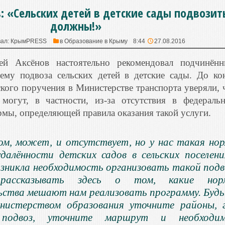
: «Сельских детей в детские сады подвозит
должны!»
вал:
КрымPRESS
в
Образование в Крыму
8:44
27.08.2016
ей Аксёнов настоятельно рекомендовал подчинён
ему подвоза сельских детей в детские сады. До ко
кого поручения в Министерстве транспорта уверяли, 
могут, в частности, из-за отсутствия в федераль
ормы, определяющей правила оказания такой услуги.
ом, может, и отсутствует, но у нас такая но
удалённости детских садов в сельских поселени
озникла необходимость организовать такой подв
ассказывать здесь о том, какие нор
ьства мешают нам реализовать программу. Буд
нистерством образования уточните районы, 
 подвоз, уточните маршрут и необходим