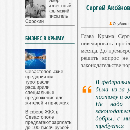
Умер
Сергей Аксёнов
известный
крымский
писатель
Сорокин
Опублико
Глава Крыма Серг
БИЗНЕС В КРЫМУ
нивелировать пробл
месяца. До премьерс
решить вопрос не 
законодательстве н
Севастопольские
предприятия
В федеральн
туротрасли
расширили
была из-за 
специальные
поэтому и в
предложения для
жителей и приезжих
Не надо р
законодател
В сфере ЖКХ в
Севастополе
добры, с ми
предлагают зарплаты
требуется
до 100 тысяч рублей