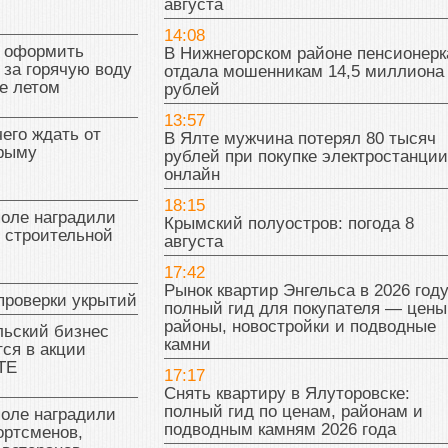
августа
14:08
к оформить
В Нижнегорском районе пенсионерк
 за горячую воду
отдала мошенникам 14,5 миллиона
е летом
рублей
13:57
чего ждать от
В Ялте мужчина потерял 80 тысяч
Крыму
рублей при покупке электростанции
онлайн
18:15
поле наградили
Крымский полуостров: погода 8
 строительной
августа
17:42
Рынок квартир Энгельса в 2026 году
проверки укрытий
полный гид для покупателя — цены
районы, новостройки и подводные
льский бизнес
камни
ся в акции
ТЕ
17:17
Снять квартиру в Ялуторовске:
полный гид по ценам, районам и
поле наградили
подводным камням 2026 года
ортсменов,