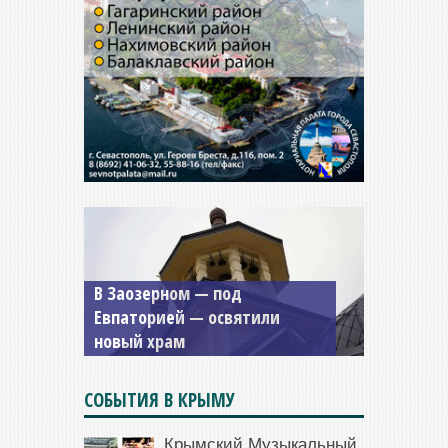
В Заозерном — под
Мужской монастырь Косьмы
Евпаторией — освятили
и Дамиана в Крыму вновь
новый храм
открыт для посещения
СОБЫТИЯ В КРЫМУ
Крымский Музыкальный