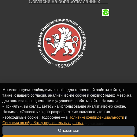
Согласие на обработку данных
Мы используем необходимые cookie для корректной работы сайта, а
также, с вашего согласия, аналитические cookie и сервис Яндекс.Метрика
СИ "Новости Крыма - КрымPRESS".
для анализа посещаемости и улучшения работы сайта. Нажимая
Свидетельство о регистрации СМИ ЭЛ № ФС
«Принять», вы соглашаетесь на использование аналитических cookie.
77-62916 выдано Федеральной службой по
Нажимая «Отказаться», вы разрешаете использовать только
надзору в сфере связи, информационных
необходимые cookie. Подробнее — в
Политике конфиденциальности
и
Согласии на обработку персональных данных
.
технологий и массовых коммуникаций
(Роскомнадзор) 10.09.2015. Учредитель и
Отказаться
главный редактор: Крутских С.М. Почта: