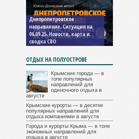
Днепропетровское
Константиновское
направление. Ситуация на
направление. Ситуация на
06.09.25. Новости, карта и
04.09.25 Новости, карта и
сводка СВО
сводка СВО
ОТДЫХ НА ПОЛУОСТРОВЕ
Крымские города — в
топе популярных
направлений для
одиночного отдыха в
августе
Крымские курорты — в десятке
популярных направлений для
отдыха компаниями в августе
Города и курорты Крыма — в топе
экономных направлений для
отдыха в августе