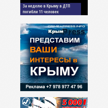
За неделю в Крыму в ДТП
В Джанкое водитель ВАЗа
погибли 11 человек
сбил двух детей на «зебре»