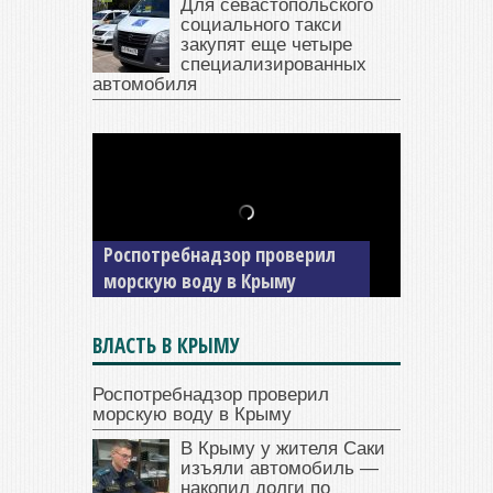
Для севастопольского
социального такси
закупят еще четыре
специализированных
автомобиля
В Крыму у жителя Саки
изъяли автомобиль —
Роспотребнадзор проверил
накопил долги по штрафам
морскую воду в Крыму
ГИБДД
ВЛАСТЬ В КРЫМУ
Роспотребнадзор проверил
морскую воду в Крыму
В Крыму у жителя Саки
изъяли автомобиль —
накопил долги по