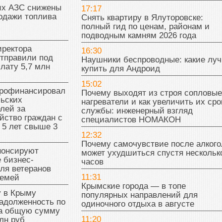
их АЗС снижены
17:17
одажи топлива
Снять квартиру в Ялуторовске:
полный гид по ценам, районам и
подводным камням 2026 года
иректора
16:30
отправили под
Наушники беспроводные: какие лу
плату 5,7 млн
купить для Андроид
15:02
рофинансировал
Почему выходят из строя сопловые
льских
нагреватели и как увеличить их сро
лей за
службы: инженерный взгляд
йство граждан с
специалистов НОМАКОН
 5 лет свыше 3
12:32
Почему самочувствие после алкого
нонсируют
может ухудшиться спустя нескольк
 бизнес-
часов
ля ветеранов
11:31
семей
Крымские города — в топе
у в Крыму
популярных направлений для
адолженность по
одиночного отдыха в августе
на общую сумму
11:20
лн руб