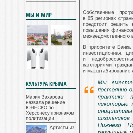
Собственные прог
МЫ И МИР
в 85 регионах стран
предстоит решить 
повышения финансов
межведомственного 
В приоритете Банка
инвестиционная, ц
и недобросовестн
категориями гражда
и масштабирование 
Мы вместе
КУЛЬТУРА КРЫМА
постоянно 
практики 
Мария Захарова
назвала решение
некоторые 
ЮНЕСКО по
инициативы 
Херсонесу признаком
школьников
политизации
Нижнего Н
Артисты из
различные 