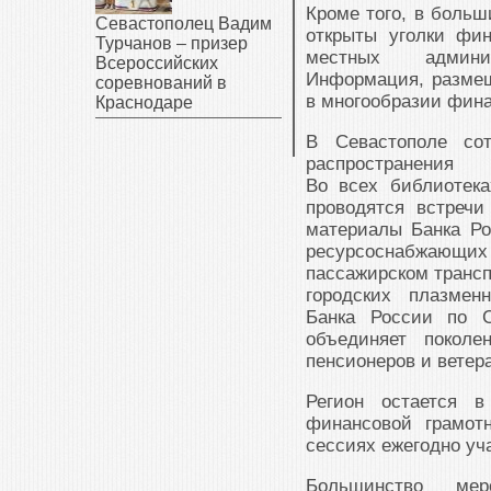
Кроме того, в больш
Севастополец Вадим
открыты уголки фин
Турчанов – призер
местных админис
Всероссийских
Информация, размещ
соревнований в
в многообразии фина
Краснодаре
В Севастополе со
распространени
Во всех библиотека
проводятся встречи
материалы Банка Ро
ресурсоснабжающих
пассажирском трансп
городских плазмен
Банка России по С
объединяет поколе
пенсионеров и ветер
Регион остается в
финансовой грамот
сессиях ежегодно уч
Большинство мер