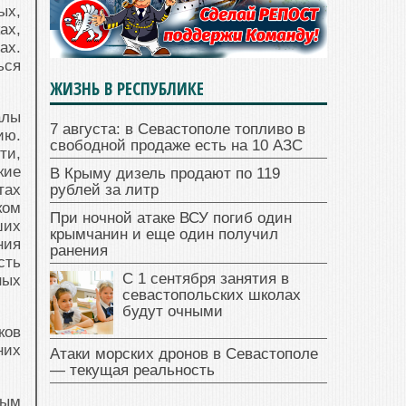
ых,
ах,
ах.
ься
ЖИЗНЬ В РЕСПУБЛИКЕ
алы
7 августа: в Севастополе топливо в
ю.
свободной продаже есть на 10 АЗС
ти,
кие
В Крыму дизель продают по 119
тах
рублей за литр
ком
При ночной атаке ВСУ погиб один
ших
крымчанин и еще один получил
ния
ранения
сть
С 1 сентября занятия в
ных
севастопольских школах
будут очными
ков
них
Атаки морских дронов в Севастополе
— текущая реальность
ным