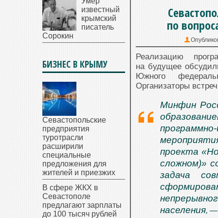
Умер
Севастопо
известный
крымский
по вопрос
писатель
Сорокин
Опублико
Реализацию прог
БИЗНЕС В КРЫМУ
на будущее обсудил
Южного федераль
Организаторы встре
Минфин Рос
образовани
Севастопольские
программно
предприятия
туротрасли
мероприяти
расширили
проекта «Но
специальные
сложном)» с
предложения для
жителей и приезжих
задача сов
сформиров
В сфере ЖКХ в
Севастополе
непрерывно
предлагают зарплаты
населения
, 
до 100 тысяч рублей