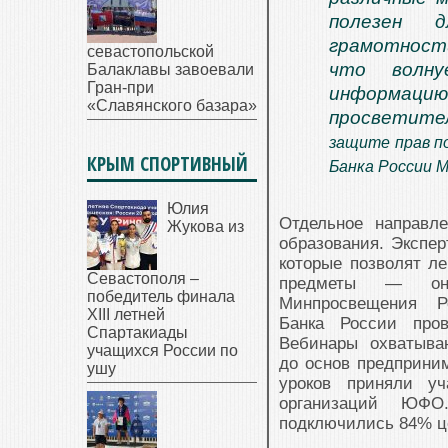
полезен д
грамотности
севастопольской
что волну
Балаклавы завоевали
Гран-при
информацию
«Славянского базара»
просветите
защите прав п
КРЫМ СПОРТИВНЫЙ
Банка России 
Юлия
Отдельное направл
Жукова из
образования. Экспер
которые позволят л
Севастополя –
предметы — они
победитель финала
Минпросвещения 
XIII летней
Банка России пров
Спартакиады
Вебинары охватыва
учащихся России по
до основ предприним
ушу
уроков приняли у
организаций ЮФО
подключились 84% це