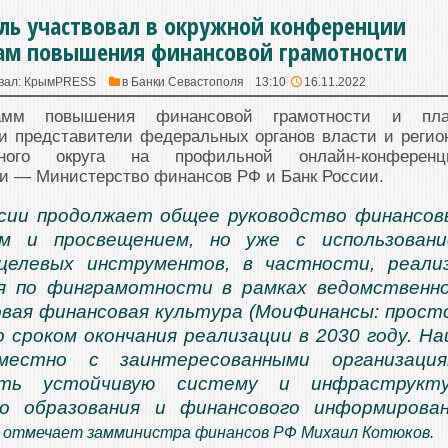
ль участвовал в окружной конференции
ам повышения финансовой грамотности
вал:
КрымPRESS
в
Банки Севастополя
13:10
16.11.2022
рамм повышения финансовой грамотности и пл
и представители федеральных органов власти и регио
ного округа на профильной онлайн-конференц
чи — Министерство финансов РФ и Банк России.
сии продолжает общее руководство финансо
ем и просвещением, но уже с использован
-целевых инструментов, в частности, реали
я по финграмотности в рамках ведомственн
вая финансовая культура (МоиФинансы: прост
о сроком окончания реализации в 2030 году. Н
местно с заинтересованными организация
ать устойчивую систему и инфраструкту
го образования и финансового информирова
— отмечает замминистра финансов РФ Михаил Котюков.