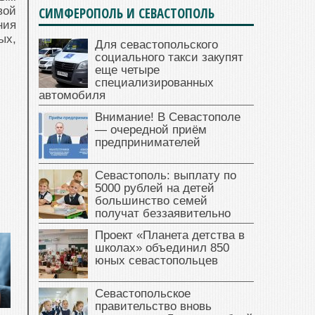
вой
СИМФЕРОПОЛЬ И СЕВАСТОПОЛЬ
ния
ых,
Для севастопольского
социального такси закупят
еще четыре
специализированных
автомобиля
Внимание! В Севастополе
— очередной приём
предпринимателей
Севастополь: выплату по
5000 рублей на детей
большинство семей
получат беззаявительно
Проект «Планета детства в
школах» объединил 850
юных севастопольцев
Севастопольское
правительство вновь