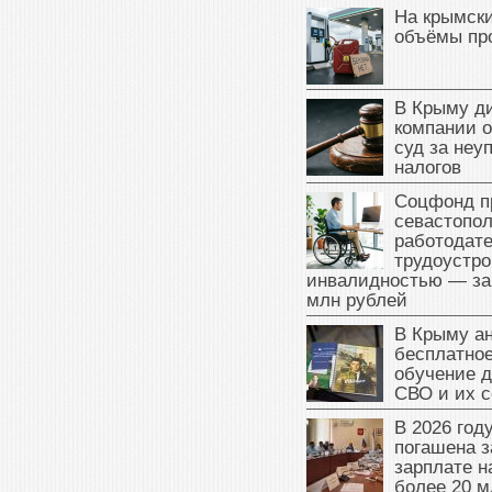
На крымск
объёмы пр
В Крыму д
компании 
суд за неу
налогов
Соцфонд п
севастопо
работодате
трудоустро
инвалидностью — за
млн рублей
В Крыму а
бесплатное
обучение д
СВО и их 
В 2026 год
погашена з
зарплате 
более 20 м