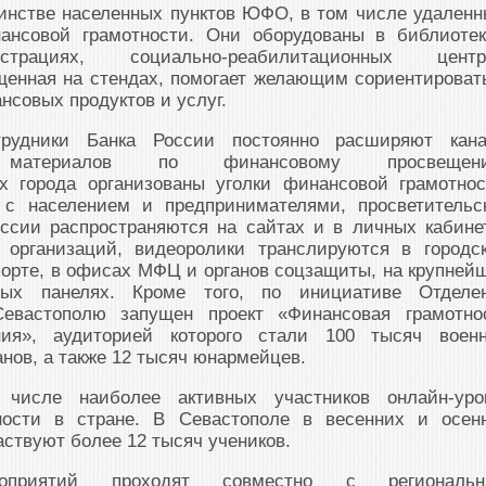
инстве населенных пунктов ЮФО, в том числе удаленн
ансовой грамотности. Они оборудованы в библиотек
трациях, социально-реабилитационных центр
енная на стендах, помогает желающим сориентироват
нсовых продуктов и услуг.
трудники Банка России постоянно расширяют кан
я материалов по финансовому просвещени
х города организованы уголки финансовой грамотнос
 с населением и предпринимателями, просветительс
ссии распространяются на сайтах и в личных кабине
 организаций, видеоролики транслируются в городс
орте, в офисах МФЦ и органов соцзащиты, на крупней
ных панелях. Кроме того, по инициативе Отделе
евастополю запущен проект «Финансовая грамотно
ния», аудиторией которого стали 100 тысяч воен
анов, а также 12 тысяч юнармейцев.
 числе наиболее активных участников онлайн-уро
ности в стране. В Севастополе в весенних и осен
аствуют более 12 тысяч учеников.
оприятий проходят совместно с региональ