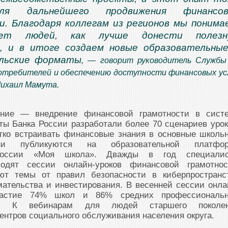
ля дальнейшего продвижения финансов
. Благодаря коллегам из регионов мы понима
ет людей, как лучше донести полезн
, и в итоге создаем новые образовательны
льские форматы
, — говорит руководитель Службы
отребителей и обеспечению доступности финансовых ус
Михаил Мамута.
ение — внедрение финансовой грамотности в сист
ты Банка России разработали более 70 сценариев урок
егко встраивать финансовые знания в основные школь
 публикуются на образовательной платфор
России «Моя школа». Дважды в год специали
одят сессии онлайн-уроков финансовой грамотнос
ют темы от правил безопасности в киберпространс
ательства и инвестирования. В весенней сессии онла
частие 74% школ и 86% средних профессиональ
. К вебинарам для людей старшего поколе
нтров социального обслуживания населения округа.