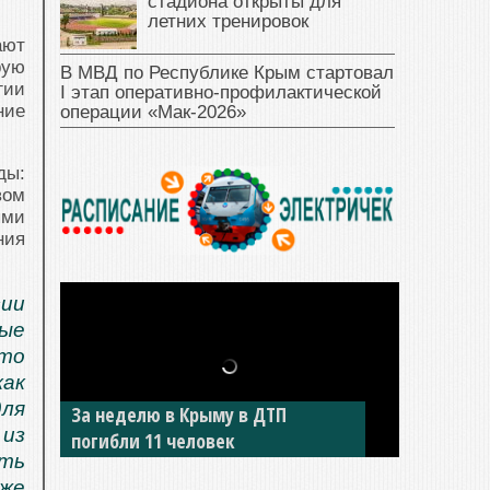
стадиона открыты для
летних тренировок
ают
рую
В МВД по Республике Крым стартовал
гии
I этап оперативно‑профилактической
ние
операции «Мак‑2026»
ды:
вом
ыми
ния
ии
ные
то
как
для
В Джанкое водитель ВАЗа сбил
 из
двух детей на «зебре»
ть
оже