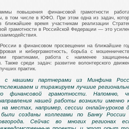
раммы повышения финансовой грамотности работ
ы, в том числе в ЮФО. При этом одна из задач, кото
в ближайшее время участникам реализации Страте
ой грамотности в Российской Федерации — это усиле
взаимодействия.
 России в финансовом просвещении на ближайшие го
ифровая и киберграмотность, борьба с мошенничест
ыми практиками, работа с наименее защищенн
н. Также среди задач: развитие волонтерского движе
лучших практик.
 с нашими партнерами из Минфина Росс
отслеживаем и тиражируем лучшие региональ
по финансовой грамотности. Напомню, ч
направления нашей работы возникли именно 
на местах, например, сессии онлайн-уроков 
 были созданы коллегами по Банку России
овгорода. Сейчас во многих регионах ес
межведомственные проекты, и этот опыт т