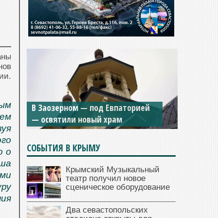
аны
нов
ии.
Мужской монастырь Косьмы и
вым
Дамиана в Крыму вновь открыт
ием
для посещения
зуя
ого
СОБЫТИЯ В КРЫМУ
о о
аша
Крымский Музыкальный
ми
театр получил новое
ру
сценическое оборудование
ния
Два севастопольских