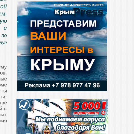
ой
ем,
ую
е и
 по
луг
ему
ов,
ные
ме
сты
ти.
тве
йн-
ных
ния