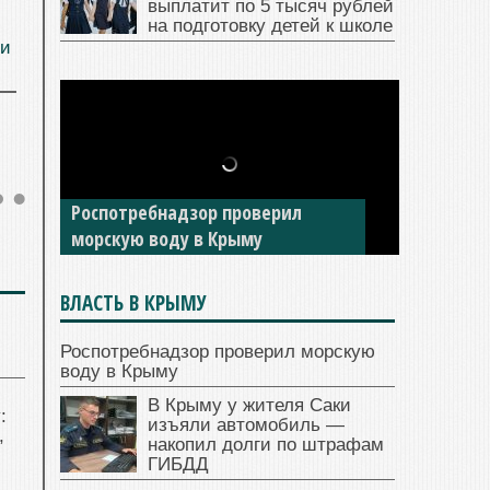
выплатит по 5 тысяч рублей
на подготовку детей к школе
ии
В Крыму у жителя Саки изъяли
автомобиль — накопил долги по
штрафам ГИБДД
ВЛАСТЬ В КРЫМУ
Роспотребнадзор проверил морскую
воду в Крыму
В Крыму у жителя Саки
:
изъяли автомобиль —
,
накопил долги по штрафам
ГИБДД