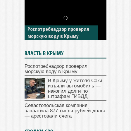
В Крыму у жителя Саки
изъяли автомобиль —
Роспотребнадзор проверил
накопил долги по штрафам
морскую воду в Крыму
ГИБДД
ВЛАСТЬ В КРЫМУ
Роспотребнадзор проверил
морскую воду в Крыму
В Крыму у жителя Саки
изъяли автомобиль —
накопил долги по
штрафам ГИБДД
Севастопольская компания
заплатила 877 тысяч рублей долга
— арестовали счета