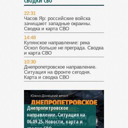
СВОДКИ СВО
22:31
Часов Яр: российские войска
зачищают западные окраины.
Сводка и карта СВО
14:48
Купянское направление: река
Оскол больше не преграда. Сводка
и карта СВО
10:30
Днепропетровское направление.
Ситуация на фронте сегодня.
Карта и сводка СВО
Днепропетровское
Константиновское
направление. Ситуация на
направление. Ситуация на
06.09.25. Новости, карта и
04.09.25 Новости, карта и