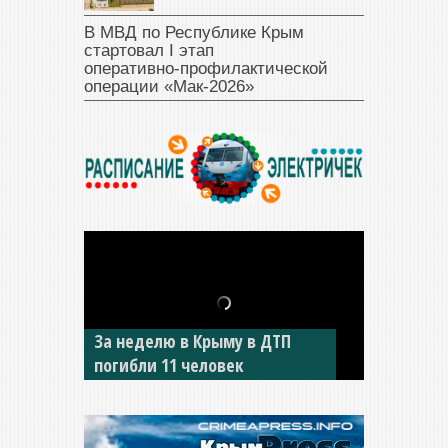
В МВД по Республике Крым
стартовал I этап
оперативно‑профилактической
операции «Мак‑2026»
За неделю в Крыму в ДТП
В Джанкое водитель ВАЗа
погибли 11 человек
сбил двух детей на «зебре»