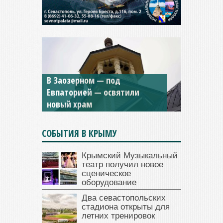
В Заозерном — под
Мужской монастырь Косьмы
Евпаторией — освятили
и Дамиана в Крыму вновь
новый храм
открыт для посещения
СОБЫТИЯ В КРЫМУ
Крымский Музыкальный
театр получил новое
сценическое
оборудование
Два севастопольских
стадиона открыты для
летних тренировок