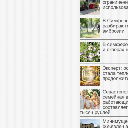
ограничени
использова
В Симферо
разбираютс
амброзии
В симферо
и скверах 
Эксперт: о
стала тепл
продолжит
Севастопол
семейная 
работающи
составляет
тысяч рублей
Минимущес
объявлен а