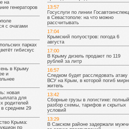
е на
13:57
ние генераторов
Госуслуги по линии Госавтоинспек
в Севастополе: на что можно
поле
рассчитывать
я с очагами
17:04
Крымский полуостров: погода 6
августа
польских парках
цветёт гибискус
17:00
В Крыму дизель продают по 119
рублей за литр
сень в Крыму
16:57
ее и
Следком будет расследовать атаку
ельнее
ВСУ на Крым, в которой погиб мир
житель
ь: новая
13:42
выплата для
Сборные грузы в логистике: полны
х родителей
разбор схемы, тарифов и скрытых
 в среднем 29
условий
13:29
тво Крыма:
В Сакском районе задержали мужч
укцион по