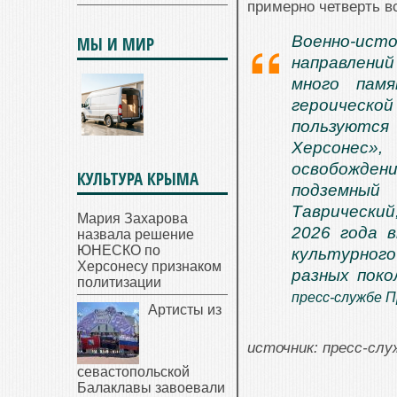
примерно четверть в
Военно-ис
МЫ И МИР
направлений
много пам
героическо
пользуются
Херсонес»
освобожде
КУЛЬТУРА КРЫМА
подземный 
Таврический
Мария Захарова
2026 года 
назвала решение
ЮНЕСКО по
культурного
Херсонесу признаком
разных поко
политизации
пресс-службе 
Артисты из
источник: пресс-сл
севастопольской
Балаклавы завоевали