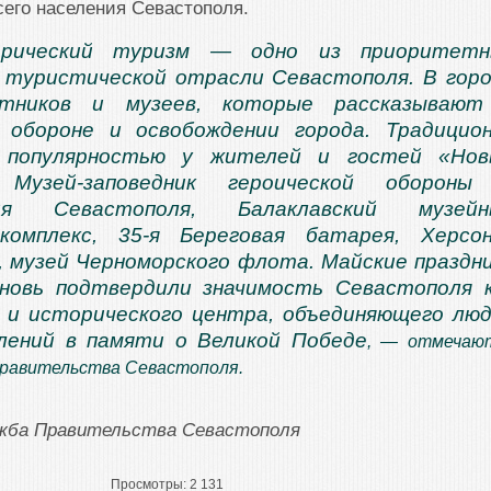
сего населения Севастополя.
торический туризм — одно из приоритетн
 туристической отрасли Севастополя. В гор
ятников и музеев, которые рассказывают
й обороне и освобождении города. Традицио
 популярностью у жителей и гостей «Нов
, Музей-заповедник героической обороны
ния Севастополя, Балаклавский музейн
комплекс, 35-я Береговая батарея, Херсо
, музей Черноморского флота. Майские праздн
вновь подтвердили значимость Севастополя 
 и исторического центра, объединяющего лю
лений в памяти о Великой Победе
, — отмечаю
Правительства Севастополя.
ужба Правительства Севастополя
Просмотры:
2 131