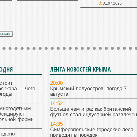
31.07.2026
ЧЕСКИЙ
ГОДНЯ
ЛЕНТА НОВОСТЕЙ КРЫМА
стоит
20:00
я жара — чего
Крымский полуостров: погода 7
огоды
августа
14:52
многодетным
Больше чем игра: как британский
бсидируют
футбол стал индустрией развлече
кольной формы
14:35
Симферопольские городские леса
ведено
приводят в порядок