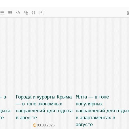
{}
[+]
— в
Города и курорты Крыма
Ялта — в топе
— в топе экономных
популярных
тдыха
направлений для отдыха
направлений для отды
те
в августе
в апартаментах в
августе
03.08.2026