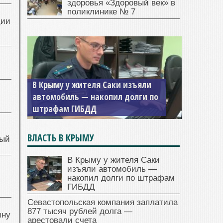
здоровья «Здоровый век» в
поликлинике № 7
ции
В Крыму у жителя Саки изъяли
автомобиль — накопил долги по
штрафам ГИБДД
ВЛАСТЬ В КРЫМУ
ный
В Крыму у жителя Саки
изъяли автомобиль —
й
накопил долги по штрафам
ГИБДД
Севастопольская компания заплатила
877 тысяч рублей долга —
ину
арестовали счета