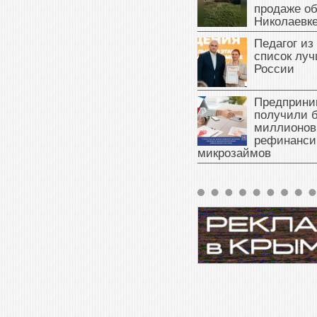
продаже об
Николаевк
Педагог из
список луч
России
Предприни
получили б
миллионов
рефинанси
микрозаймов