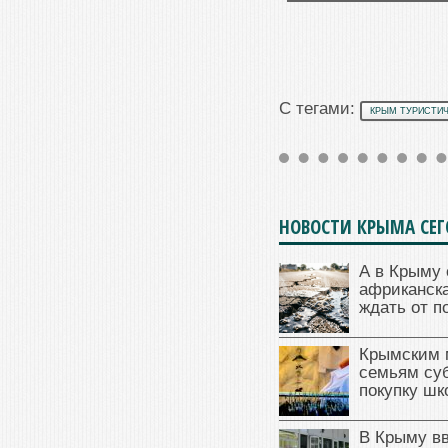
С тегами:
КРЫМ ТУРИСТИ
НОВОСТИ КРЫМА СЕ
А в Крыму 
африканска
ждать от п
Крымским 
семьям су
покупку ш
В Крыму в