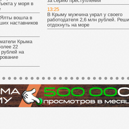
за серию преступлений
ъекта у моря в
е
13:25
В Крыму мужчина украл у своего
 Ялты вошла в
работодателя 2,6 млн рублей. Реш
ших наставников
отдохнуть на море
матели Крыма
олее 22
 рублей на
рование