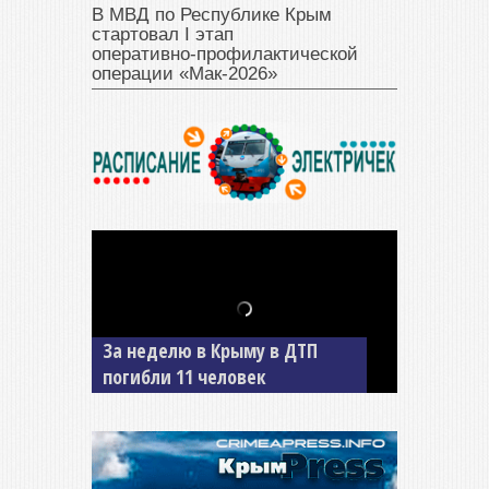
В МВД по Республике Крым
стартовал I этап
оперативно‑профилактической
операции «Мак‑2026»
В Джанкое водитель ВАЗа
сбил двух детей на «зебре»