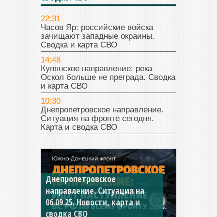
22:31
Часов Яр: российские войска
зачищают западные окраины.
Сводка и карта СВО
14:48
Купянское направление: река
Оскол больше не преграда. Сводка
и карта СВО
10:30
Днепропетровское направление.
Ситуация на фронте сегодня.
Карта и сводка СВО
Днепропетровское
Константиновское
направление. Ситуация на
направление. Ситуация на
06.09.25. Новости, карта и
04.09.25 Новости, карта и
сводка СВО
сводка СВО