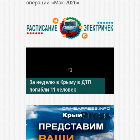
операции «Мак‑2026»
За неделю в Крыму в ДТП
В Джанкое водитель ВАЗа
погибли 11 человек
сбил двух детей на «зебре»