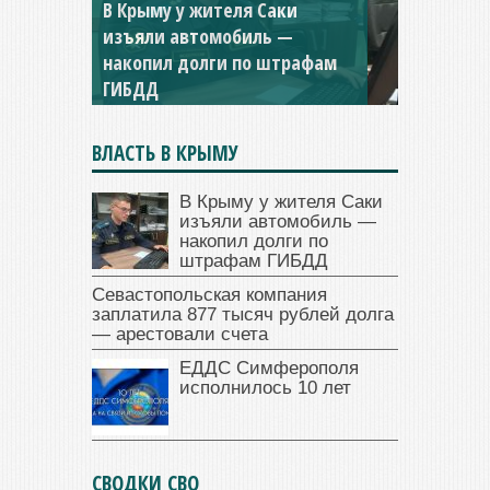
В Крыму у жителя Саки
изъяли автомобиль —
Севастопольская компания
накопил долги по штрафам
заплатила 877 тысяч рублей
ГИБДД
долга — арестовали счета
ВЛАСТЬ В КРЫМУ
В Крыму у жителя Саки
изъяли автомобиль —
накопил долги по
штрафам ГИБДД
Севастопольская компания
заплатила 877 тысяч рублей долга
— арестовали счета
ЕДДС Симферополя
исполнилось 10 лет
СВОДКИ СВО