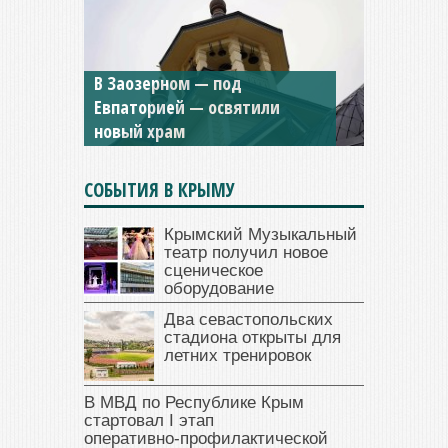
В Заозерном — под
Мужской монастырь Косьмы
Евпаторией — освятили
и Дамиана в Крыму вновь
новый храм
открыт для посещения
СОБЫТИЯ В КРЫМУ
Крымский Музыкальный
театр получил новое
сценическое
оборудование
Два севастопольских
стадиона открыты для
летних тренировок
В МВД по Республике Крым
стартовал I этап
оперативно‑профилактической