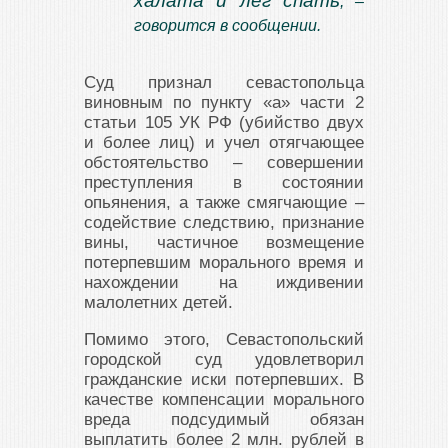
халата и лёг спать
, –
говорится в сообщении.
Суд признал севастопольца
виновным по пункту «а» части 2
статьи 105 УК РФ (убийство двух
и более лиц) и учел отягчающее
обстоятельство – совершении
преступления в состоянии
опьянения, а также смягчающие –
содействие следствию, признание
вины, частичное возмещение
потерпевшим морального время и
нахождении на иждивении
малолетних детей.
Помимо этого, Севастопольский
городской суд удовлетворил
гражданские иски потерпевших. В
качестве компенсации морального
вреда подсудимый обязан
выплатить более 2 млн. рублей в