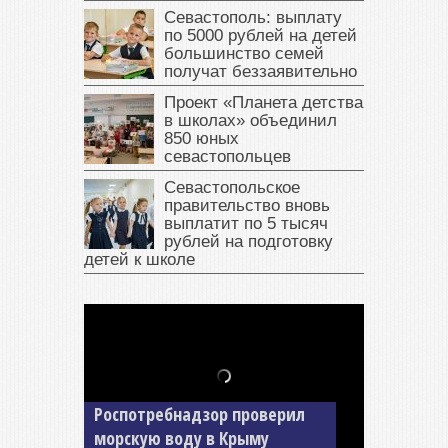
Севастополь: выплату
по 5000 рублей на детей
большинство семей
получат беззаявительно
Проект «Планета детства
в школах» объединил
850 юных
севастопольцев
Севастопольское
правительство вновь
выплатит по 5 тысяч
рублей на подготовку
детей к школе
В Крыму у жителя Саки
изъяли автомобиль —
Роспотребнадзор проверил
накопил долги по штрафам
морскую воду в Крыму
ГИБДД