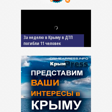
За неделю в Крыму в ДТП
В Джанкое водитель ВАЗа
погибли 11 человек
сбил двух детей на «зебре»