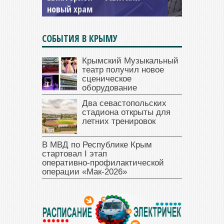
новый храм
открыт для посещения
СОБЫТИЯ В КРЫМУ
Крымский Музыкальный
театр получил новое
сценическое
оборудование
Два севастопольских
стадиона открыты для
летних тренировок
В МВД по Республике Крым
стартовал I этап
оперативно‑профилактической
операции «Мак‑2026»