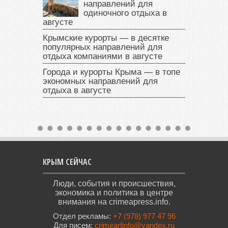
направлений для
одиночного отдыха в
августе
Крымские курорты — в десятке
популярных направлений для
отдыха компаниями в августе
Города и курорты Крыма — в топе
экономных направлений для
отдыха в августе
КРЫМ СЕЙЧАС
Люди, события и происшествия,
экономика и политика в центре
внимания на crimeapress.info.
Отдел рекламы:
+7 (978) 977 47 96
Для писем:
crimearfinfo@yandex.ru