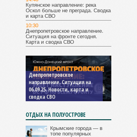
Купянское направление: река
Оскол больше не преграда. Сводка
и карта СВО
10:30
Днепропетровское направление.
Ситуация на фронте сегодня.
Карта и сводка СВО
Днепропетровское
Константиновское
направление. Ситуация на
направление. Ситуация на
06.09.25. Новости, карта и
04.09.25 Новости, карта и
сводка СВО
сводка СВО
ОТДЫХ НА ПОЛУОСТРОВЕ
Крымские города — в
топе популярных