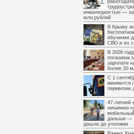
работодате
трудоустро
инвалидностью — за
млн рублей
В Крыму а
бесплатное
обучение д
СВО и их 
В 2026 год
погашена з
зарплате 
более 20 м
С 1 сентяб
меняются 
перевозки 
47‑летний
нечаянно «
мобильный
дальше — 
дошло до уголовки
Важно: Кра