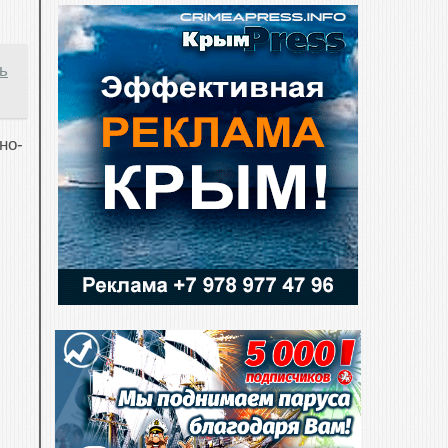
ь
но-