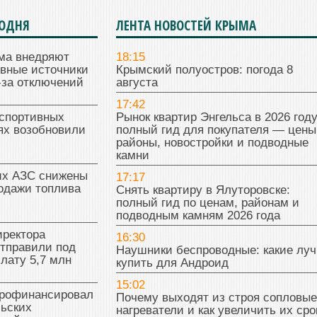
ГОДНЯ
ЛЕНТА НОВОСТЕЙ КРЫМА
ма внедряют
18:15
ивные источники
Крымский полуостров: погода 8
-за отключений
августа
17:42
 спортивных
Рынок квартир Энгельса в 2026 году
ях возобновили
полный гид для покупателя — цены
районы, новостройки и подводные
камни
их АЗС снижены
17:17
одажи топлива
Снять квартиру в Ялуторовске:
полный гид по ценам, районам и
подводным камням 2026 года
иректора
16:30
отправили под
Наушники беспроводные: какие лу
плату 5,7 млн
купить для Андроид
15:02
рофинансировал
Почему выходят из строя сопловые
льских
нагреватели и как увеличить их сро