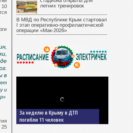
стадиона открыты для
тке
летних тренировок
 10
тся
В МВД по Республике Крым стартовал
I этап оперативно‑профилактической
оги
операции «Мак‑2026»
ин,
ки,
где
ог.
ы в
ует
у и
ор»
За неделю в Крыму в ДТП
погибли 11 человек
тия
 25