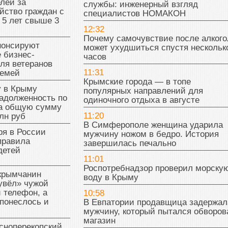
лей за
службы: инженерный взгляд
йство граждан с
специалистов НОМАКОН
 5 лет свыше 3
12:32
Почему самочувствие после алкого
нонсируют
может ухудшиться спустя нескольк
 бизнес-
часов
ля ветеранов
11:31
семей
Крымские города — в топе
у в Крыму
популярных направлений для
адолженность по
одиночного отдыха в августе
на общую сумму
11:20
лн руб
В Симферополе женщина ударила
ря в России
мужчину ножом в бедро. История
правила
завершилась печально
детей
11:01
Роспотребнадзор проверил морску
 крымчанин
воду в Крыму
увёл» чужой
 телефон, а
10:58
понеслось и
В Евпатории продавщица задержал
мужчину, который пытался обворов
магазин
сноперекопский