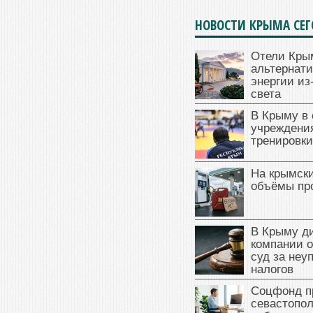
НОВОСТИ КРЫМА СЕ
Отели Кры
альтернат
энергии из
света
В Крыму в
учреждени
тренировки
На крымск
объёмы пр
В Крыму д
компании 
суд за неу
налогов
Соцфонд п
севастопо