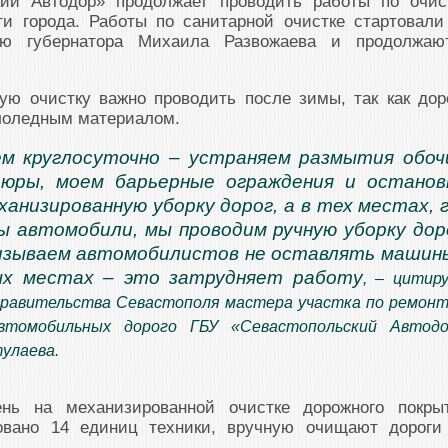
кий Автодор» продолжает проводить работы по очис
ти города. Работы по санитарной очистке стартовали
ию губернатора Михаила Развожаева и продолжаю
ую очистку важно проводить после зимы, так как дор
лоледным материалом.
м круглосуточно – устраняем размытия обоч
дюры, моем барьерные ограждения и останов
ханизированную уборку дорог, а в тех местах, 
ы автомобили, мы проводим ручную уборку дор
изываем автомобилистов не оставлять машин
ых местах – это затрудняет работу
, – цитир
Правительства Севастополя мастера участка по ремонт
втомобильных дорого ГБУ «Севастопольский Автод
улаева.
нь на механизированной очистке дорожного покры
вовано 14 единиц техники, вручную очищают дороги