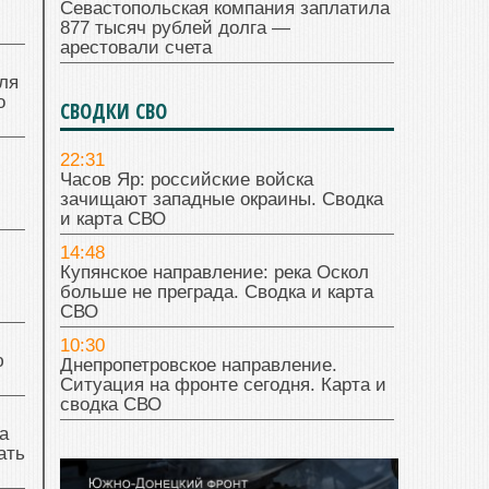
Севастопольская компания заплатила
877 тысяч рублей долга —
арестовали счета
ля
о
СВОДКИ СВО
22:31
Часов Яр: российские войска
зачищают западные окраины. Сводка
и карта СВО
14:48
Купянское направление: река Оскол
больше не преграда. Сводка и карта
СВО
10:30
ю
Днепропетровское направление.
Ситуация на фронте сегодня. Карта и
сводка СВО
а
ать