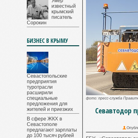
Умер
известный
крымский
писатель
Сорокин
БИЗНЕС В КРЫМУ
Севастопольские
предприятия
туротрасли
расширили
специальные
фото: пресс-служба Прави
предложения для
Севавтодор 
жителей и приезжих
В сфере ЖКХ в
Севастополе
Опубл
предлагают зарплаты
до 100 тысяч рублей