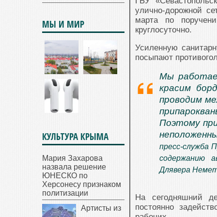
ГБУ «Севастопольс
улично-дорожной се
марта по поручен
МЫ И МИР
круглосуточно.
Усиленную санитарн
посыпают противого
Мы работае
красим бор
проводим ме
припарокван
Поэтому пр
неположенн
КУЛЬТУРА КРЫМА
пресс-служба 
Мария Захарова
содержанию а
назвала решение
Длявера Немет
ЮНЕСКО по
Херсонесу признаком
политизации
На сегодняшний де
постоянно задейст
Артисты из
рабочих.