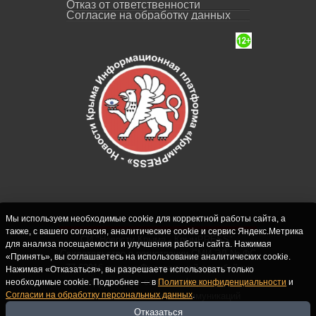
Отказ от ответственности
Согласие на обработку данных
Мы используем необходимые cookie для корректной работы сайта, а
также, с вашего согласия, аналитические cookie и сервис Яндекс.Метрика
СИ "Новости Крыма - КрымPRESS".
для анализа посещаемости и улучшения работы сайта. Нажимая
Свидетельство о регистрации СМИ ЭЛ № ФС
«Принять», вы соглашаетесь на использование аналитических cookie.
77-62916 выдано Федеральной службой по
Нажимая «Отказаться», вы разрешаете использовать только
надзору в сфере связи, информационных
необходимые cookie. Подробнее — в
Политике конфиденциальности
и
Согласии на обработку персональных данных
.
технологий и массовых коммуникаций
(Роскомнадзор) 10.09.2015. Учредитель и
Отказаться