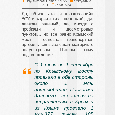
Опубликовал:
CrimeaPRESS
в
Актуально
21:10
25.09.2023
Да, объект атак и «возжеланий»
ВСУ и украинских спецслужб, да,
дважды раненый, да, иногда с
пробками и досмотровых
пунктов… но все равно Крымский
мост – основная транспортная
артерия, связывающая материк с
полуостровом. Цифры тому
подтверждение.
С 1 июня по 1 сентября
по Крымскому мосту
проехало в обе стороны
около 1 млн.
автомобилей. Поездами
дальнего следования по
направлениям в Крым и
из Крыма проехало 1
млн.377 тысяч 105