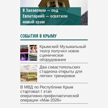
Мужской монастырь Косьмы
и Дамиана в Крыму вновь
открыт для посещения
СОБЫТИЯ В КРЫМУ
Крымский Музыкальный
театр получил новое
сценическое
оборудование
Два севастопольских
стадиона открыты для
летних тренировок
В МВД по Республике Крым
стартовал I этап
оперативно‑профилактической
операции «Мак‑2026»