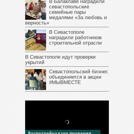
В Балаклаве наградили
севастопольские
семейные пары
медалями «За любовь и
верность»
В Севастополе
наградили работников
строительной отрасли
В Севастополе идут проверки
укрытий
Севастопольский бизнес
объединяется в акции
#МЫВМЕСТЕ
В Крыму у жителя Саки
изъяли автомобиль —
накопил долги по штрафам