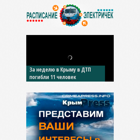
В Джанкое водитель ВАЗа
сбил двух детей на «зебре»