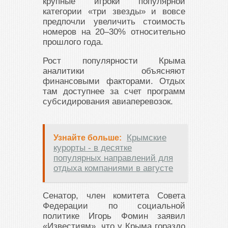
крупные игроки популярной
категории «три звезды» и вовсе
предпочли увеличить стоимость
номеров на 20–30% относительно
прошлого года.
Рост популярности Крыма
аналитики объясняют
финансовыми факторами. Отдых
там доступнее за счет программ
субсидирования авиаперевозок.
Крымские
Узнайте больше:
курорты - в десятке
популярных направлений для
отдыха компаниями в августе
Сенатор, член комитета Совета
Федерации по социальной
политике Игорь Фомин заявил
«Известиям», что у Крыма гораздо