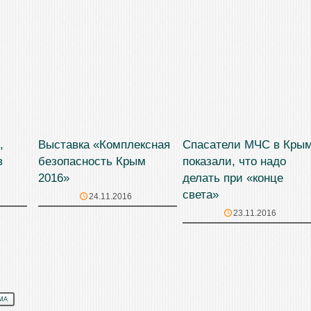
,
Выставка «Комплексная
Спасатели МЧС в Кры
в
безопасность Крым
показали, что надо
2016»
делать при «конце
света»
24.11.2016
23.11.2016
МА