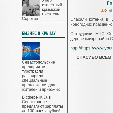
Умер
Сп
известный
крымский
Опубл
писатель
Сорокин
Спасали котёнка в 
новогодних празднико
БИЗНЕС В КРЫМУ
Сотрудники МЧС Сев
дереве (микрорайон С
http://https://www.y
СПАСИБО ВСЕМ 
Севастопольские
предприятия
туротрасли
расширили
специальные
предложения для
жителей и приезжих
В сфере ЖКХ в
Севастополе
предлагают зарплаты
до 100 тысяч рублей