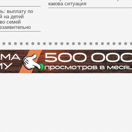
какова ситуация
ь: выплату по
й на детей
во семей
ззаявительно