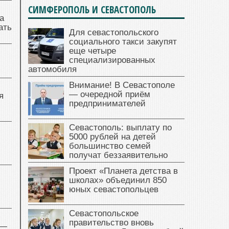
СИМФЕРОПОЛЬ И СЕВАСТОПОЛЬ
а
ать
Для севастопольского
социального такси закупят
еще четыре
специализированных
автомобиля
Внимание! В Севастополе
— очередной приём
я
предпринимателей
Севастополь: выплату по
5000 рублей на детей
большинство семей
получат беззаявительно
Проект «Планета детства в
школах» объединил 850
юных севастопольцев
Севастопольское
правительство вновь
 —