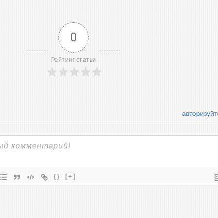
0
Рейтинг статьи
авторизуйт
{}
[+]