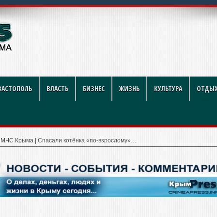
ого такси закупят еще
ВАСТОПОЛЬ
ВЛАСТЬ
БИЗНЕС
ЖИЗНЬ
КУЛЬТУРА
ОТДЫХ
|
МЧС Крыма
|
Спасали котёнка «по-взрослому»…