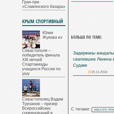
Гран-при
«Славянского базара»
КРЫМ СПОРТИВНЫЙ
Юлия
БОЛЬШЕ ПО ТЕМЕ:
Жукова из
Севастополя –
Задержаны вандалы
победитель финала
свалившие Ленина 
XIII летней
Спартакиады
Судаке
учащихся России по
25.11.2016
ушу
Севастополец Вадим
Турчанов – призер
Всероссийских
С тегами:
МВД И МЧС КРЫ
соревнований в