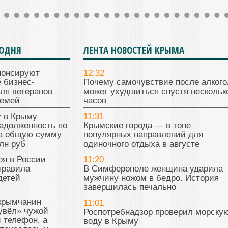
ГОДНЯ
ЛЕНТА НОВОСТЕЙ КРЫМА
нонсируют
12:32
 бизнес-
Почему самочувствие после алкого
ля ветеранов
может ухудшиться спустя нескольк
семей
часов
у в Крыму
11:31
адолженность по
Крымские города — в топе
на общую сумму
популярных направлений для
лн руб
одиночного отдыха в августе
ря в России
11:20
правила
В Симферополе женщина ударила
детей
мужчину ножом в бедро. История
завершилась печально
 крымчанин
11:01
увёл» чужой
Роспотребнадзор проверил морску
 телефон, а
воду в Крыму