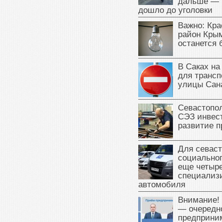
дальше — 
дошло до уголовки
Важно: Кра
район Крым
останется 
В Саках на
для трансп
улицы Сан
Севастопо
СЭЗ инвес
развитие п
Для севаст
социальног
еще четыр
специализ
автомобиля
Внимание!
— очередн
предприни