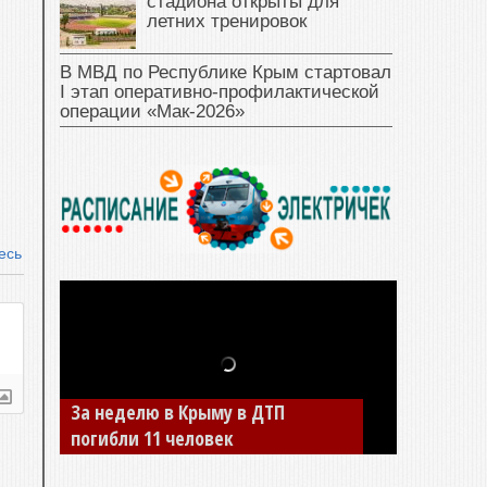
стадиона открыты для
летних тренировок
В МВД по Республике Крым стартовал
I этап оперативно‑профилактической
операции «Мак‑2026»
есь
За неделю в Крыму в ДТП
погибли 11 человек