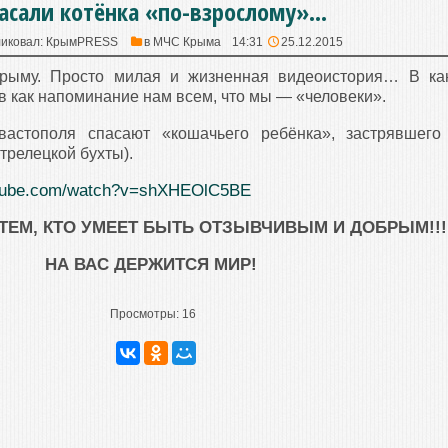
асали котёнка «по-взрослому»…
иковал:
КрымPRESS
в
МЧС Крыма
14:31
25.12.2015
Крыму. Просто милая и жизненная видеоистория… В ка
в как напоминание нам всем, что мы — «человеки».
астополя спасают «кошачьего ребёнка», застрявшего
трелецкой бухты).
outube.com/watch?v=shXHEOlC5BE
ТЕМ, КТО УМЕЕТ БЫТЬ ОТЗЫВЧИВЫМ И ДОБРЫМ!!!
НА ВАС ДЕРЖИТСЯ МИР!
Просмотры:
16