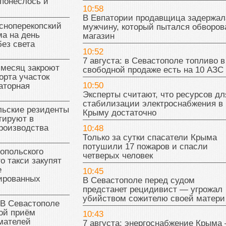
понеслось и
10:58
В Евпатории продавщица задержал
сноперекопский
мужчину, который пытался обворов
а на день
магазин
без света
10:52
7 августа: в Севастополе топливо в
 месяц закроют
свободной продаже есть на 10 АЗС
орта участок
10:50
аторная
Эксперты считают, что ресурсов дл
стабилизации электроснабжения в
льские резиденты
Крыму достаточно
тируют в
роизводства
10:48
Только за сутки спасатели Крыма
потушили 17 пожаров и спасли
опольского
четверых человек
о такси закупят
е
10:45
ированных
В Севастополе перед судом
предстанет рецидивист — угрожал
убийством сожителю своей матери
 В Севастополе
ой приём
10:43
мателей
7 августа: энергоснабжение Крыма