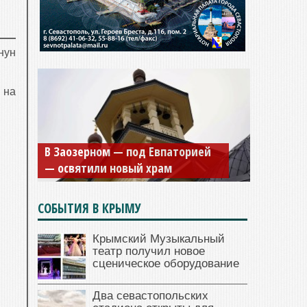
нун
 на
В Заозерном — под Евпаторией
— освятили новый храм
СОБЫТИЯ В КРЫМУ
Крымский Музыкальный
театр получил новое
сценическое оборудование
Два севастопольских