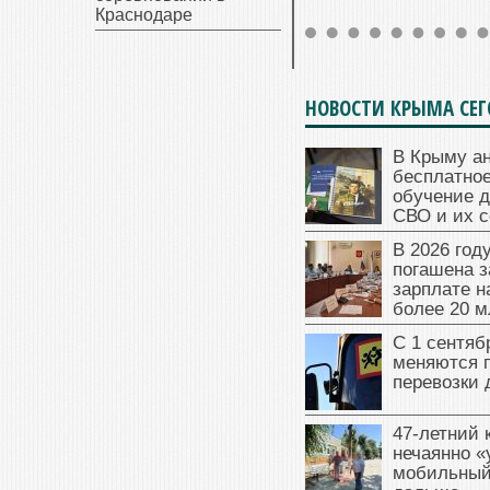
Краснодаре
НОВОСТИ КРЫМА СЕ
В Крыму а
бесплатное
обучение д
СВО и их 
В 2026 год
погашена з
зарплате 
более 20 м
С 1 сентяб
меняются 
перевозки 
47‑летний
нечаянно «
мобильный