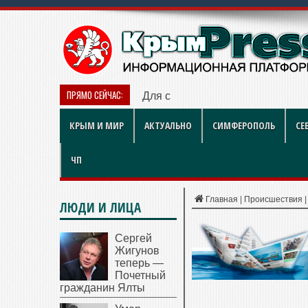
ПРЯМО СЕЙЧАС:
Для севастопольского социальн
КРЫМ И МИР
АКТУАЛЬНО
СИМФЕРОПОЛЬ
СЕ
ЧП
Главная
|
Происшествия
ЛЮДИ И ЛИЦА
Сергей
Жигунов
теперь —
Почетный
гражданин Ялты