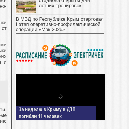
стадиона открыты для
во-
летних тренировок
но-
В МВД по Республике Крым стартовал
нки
I этап оперативно‑профилактической
 от
операции «Мак‑2026»
ами
ыки
ких
и и
За неделю в Крыму в ДТП
ти.
рые
погибли 11 человек
цию