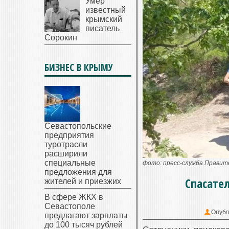
Умер
известный
крымский
писатель
Сорокин
БИЗНЕС В КРЫМУ
Севастопольские
предприятия
туротрасли
расширили
специальные
фото: пресс-служба Прави
предложения для
Спасате
жителей и приезжих
В сфере ЖКХ в
Севастополе
Опубл
предлагают зарплаты
до 100 тысяч рублей