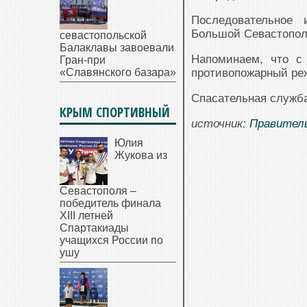
Последовательное 
Большой Севастопол
севастопольской
Балаклавы завоевали
Напоминаем, что с
Гран-при
«Славянского базара»
противопожарный ре
Спасательная служба 
КРЫМ СПОРТИВНЫЙ
источник:
Правител
Юлия
Жукова из
Севастополя –
победитель финала
XIII летней
Спартакиады
учащихся России по
ушу