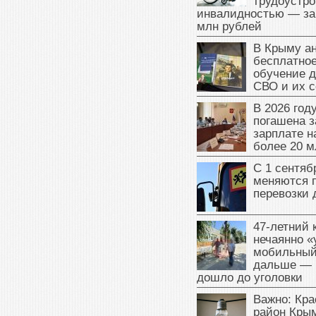
трудоустро
инвалидностью — за
млн рублей
В Крыму а
бесплатное
обучение д
СВО и их 
В 2026 год
погашена з
зарплате 
более 20 м
С 1 сентяб
меняются 
перевозки 
47‑летний
нечаянно «
мобильный
дальше — 
дошло до уголовки
Важно: Кра
район Крым