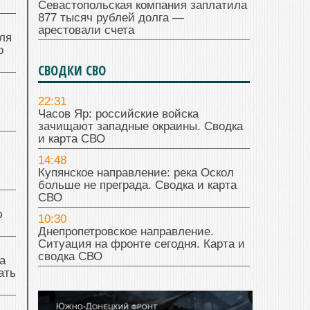
Севастопольская компания заплатила
877 тысяч рублей долга —
арестовали счета
ля
о
СВОДКИ СВО
22:31
Часов Яр: российские войска
зачищают западные окраины. Сводка
и карта СВО
14:48
Купянское направление: река Оскол
больше не преграда. Сводка и карта
СВО
ю
10:30
Днепропетровское направление.
Ситуация на фронте сегодня. Карта и
сводка СВО
а
ать