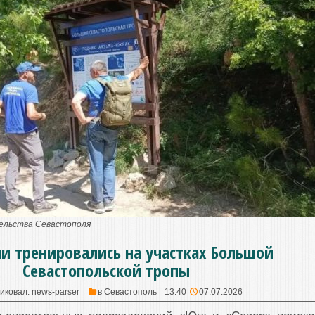
тельства Севастополя
ли тренировались на участках Большой
Севастопольской тропы
иковал:
news-parser
в
Севастополь
13:40
07.07.2026