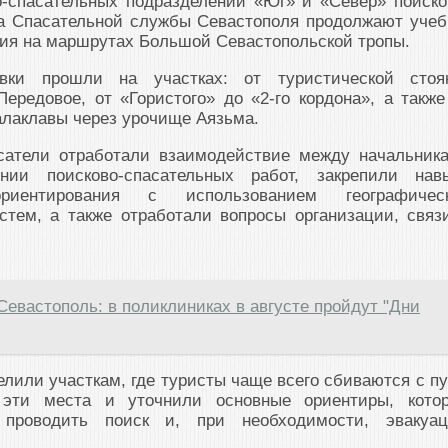
о-спасательных подразделений «Юг» и «Север» поиско
да Спасательной службы Севастополя продолжают учеб
тия на маршрутах Большой Севастопольской тропы.
вки прошли на участках: от туристической стоя
ередовое, от «Гористого» до «2-го кордона», а также
алаклавы через урочище Аязьма.
сатели отработали взаимодействие между начальник
нии поисково-спасательных работ, закрепили нав
иентирования с использованием географичес
тем, а также отработали вопросы организации, связ
Севастополь: в поликлиниках в августе пройдут "Дни
лили участкам, где туристы чаще всего сбиваются с пу
эти места и уточнили основные ориентиры, кото
 проводить поиск и, при необходимости, эвакуа