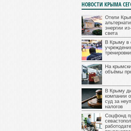
НОВОСТИ КРЫМА СЕ
Отели Кры
альтернат
энергии из
света
В Крыму в
учреждени
тренировки
На крымск
объёмы пр
В Крыму д
компании 
суд за неу
налогов
Соцфонд п
севастопо
работодате