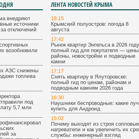
ГОДНЯ
ЛЕНТА НОВОСТЕЙ КРЫМА
ма внедряют
18:15
ивные источники
Крымский полуостров: погода 8
-за отключений
августа
17:42
 спортивных
Рынок квартир Энгельса в 2026 году
ях возобновили
полный гид для покупателя — цены
районы, новостройки и подводные
камни
их АЗС снижены
17:17
одажи топлива
Снять квартиру в Ялуторовске:
полный гид по ценам, районам и
подводным камням 2026 года
иректора
16:30
отправили под
Наушники беспроводные: какие лу
плату 5,7 млн
купить для Андроид
15:02
рофинансировал
Почему выходят из строя сопловые
льских
нагреватели и как увеличить их сро
лей за
службы: инженерный взгляд