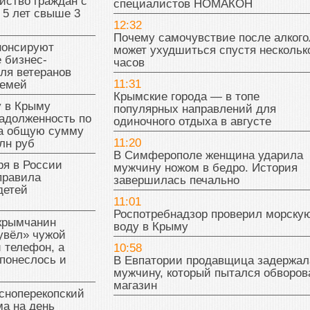
йство граждан с
специалистов НОМАКОН
 5 лет свыше 3
12:32
Почему самочувствие после алкого
нонсируют
может ухудшиться спустя нескольк
 бизнес-
часов
ля ветеранов
11:31
семей
Крымские города — в топе
у в Крыму
популярных направлений для
адолженность по
одиночного отдыха в августе
на общую сумму
11:20
лн руб
В Симферополе женщина ударила
ря в России
мужчину ножом в бедро. История
правила
завершилась печально
детей
11:01
Роспотребнадзор проверил морску
 крымчанин
воду в Крыму
увёл» чужой
 телефон, а
10:58
понеслось и
В Евпатории продавщица задержал
мужчину, который пытался обворов
магазин
сноперекопский
а на день