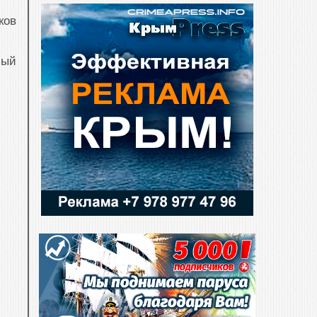
ков
бый