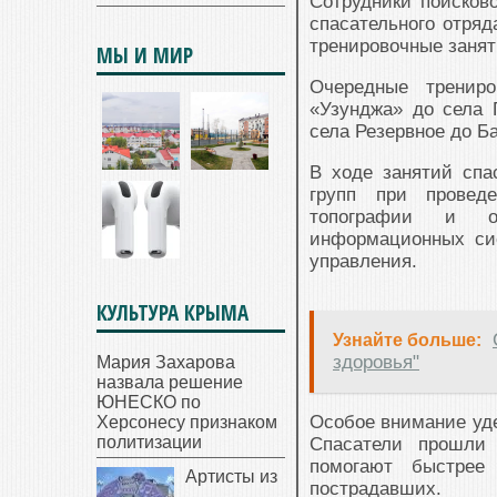
Сотрудники поисков
спасательного отря
тренировочные заня
МЫ И МИР
Очередные трениро
«Узунджа» до села П
села Резервное до Б
В ходе занятий спа
групп при проведе
топографии и ор
информационных сис
управления.
КУЛЬТУРА КРЫМА
Узнайте больше:
здоровья"
Мария Захарова
назвала решение
ЮНЕСКО по
Особое внимание уде
Херсонесу признаком
политизации
Спасатели прошли 
помогают быстрее
Артисты из
пострадавших.