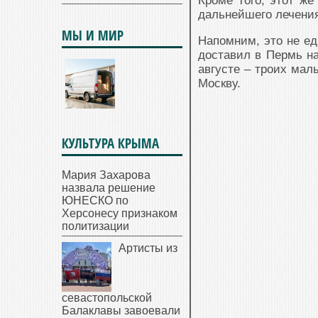
Кроме того, этот ж
дальнейшего лечени
МЫ И МИР
Напомним, это не е
доставил в Пермь на
августе – троих мал
Москву.
КУЛЬТУРА КРЫМА
Мария Захарова
назвала решение
ЮНЕСКО по
Херсонесу признаком
политизации
Артисты из
севастопольской
Балаклавы завоевали