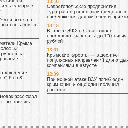
укцион по
13:18
ъекта у моря в
Севастопольские предприятия
е
туротрасли расширили специальн
предложения для жителей и приез
 Ялты вошла в
ших наставников
13:13
В сфере ЖКХ в Севастополе
предлагают зарплаты до 100 тысяч
рублей
матели Крыма
олее 22
13:01
 рублей на
Крымские курорты — в десятке
рование
популярных направлений для отды
компаниями в августе
 отключение
12:39
. С 6 по 8
При ночной атаке ВСУ погиб один
крымчанин и еще один получил
ранения
Новак рассказал
 с поставками