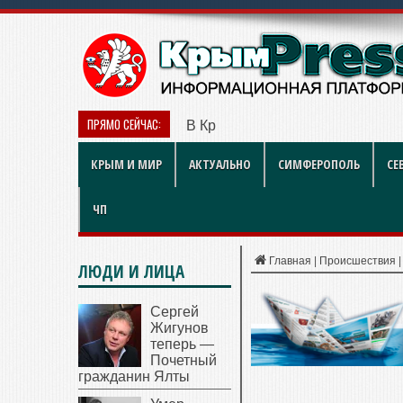
ПРЯМО СЕЙЧАС:
В Крыму дизель продают по 119 
КРЫМ И МИР
АКТУАЛЬНО
СИМФЕРОПОЛЬ
СЕ
ЧП
Главная
|
Происшествия
ЛЮДИ И ЛИЦА
Сергей
Жигунов
теперь —
Почетный
гражданин Ялты