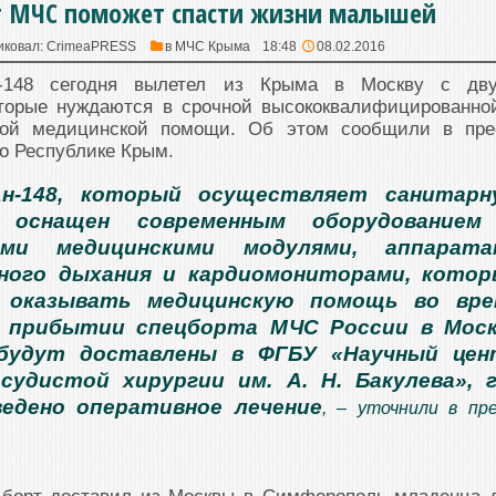
т МЧС поможет спасти жизни малышей
иковал:
CrimeaPRESS
в
МЧС Крыма
18:48
08.02.2016
148 сегодня вылетел из Крыма в Москву с дв
торые нуждаются в срочной высококвалифицированно
ской медицинской помощи. Об этом сообщили в пре
о Республике Крым.
н-148, который осуществляет санитарн
, оснащен современным оборудованием
ыми медицинскими модулями, аппарата
ного дыхания и кардиомониторами, котор
 оказывать медицинскую помощь во вре
о прибытии спецборта МЧС России в Моск
будут доставлены в ФГБУ «Научный цен
осудистой хирургии им. А. Н. Бакулева», 
едено оперативное лечение
, – уточнили в пре