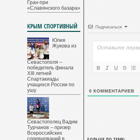
Гран-при
«Славянского базара»
КРЫМ СПОРТИВНЫЙ
Подписаться
Юлия
Жукова из
Севастополя –
победитель финала
XIII летней
Спартакиады
учащихся России по
ушу
0
КОММЕНТАРИЕВ
Севастополец Вадим
Турчанов – призер
Всероссийских
соревнований в
БОЛЬШЕ ПО ТЕМЕ: