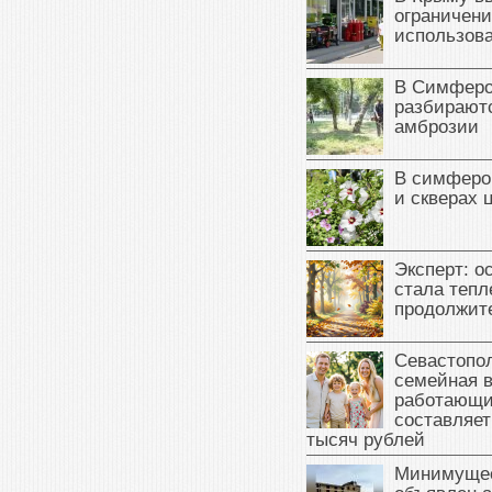
ограничени
использова
В Симферо
разбираютс
амброзии
В симферо
и скверах 
Эксперт: о
стала тепл
продолжит
Севастопол
семейная 
работающи
составляет
тысяч рублей
Минимущес