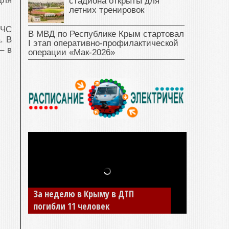
для
стадиона открыты для
летних тренировок
МЧС
В МВД по Республике Крым стартовал
. В
I этап оперативно‑профилактической
– в
операции «Мак‑2026»
За неделю в Крыму в ДТП
погибли 11 человек