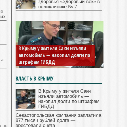
здоровья «Здоровый век» в
поликлинике № 7
ые
жих
В Крыму у жителя Саки изъяли
автомобиль — накопил долги по
ха
штрафам ГИБДД
ВЛАСТЬ В КРЫМУ
В Крыму у жителя Саки
изъяли автомобиль —
накопил долги по штрафам
ГИБДД
Севастопольская компания заплатила
877 тысяч рублей долга —
арестовали счета