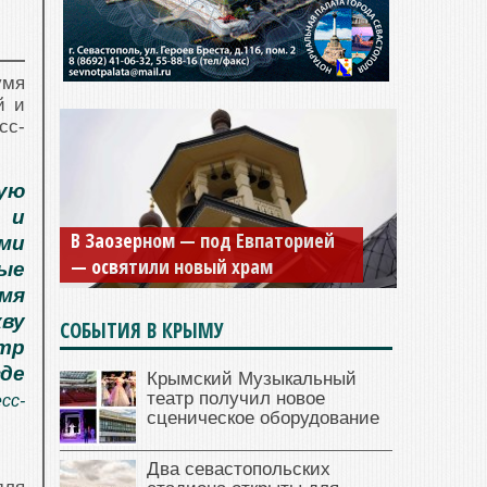
умя
й и
сс-
ую
 и
В Заозерном — под Евпаторией
ми
— освятили новый храм
ые
мя
ву
СОБЫТИЯ В КРЫМУ
тр
где
Крымский Музыкальный
театр получил новое
сс-
сценическое оборудование
Два севастопольских