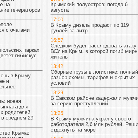
е на
Крымский полуостров: погода 6
ние генераторов
августа
17:00
поле
В Крыму дизель продают по 119
я с очагами
рублей за литр
16:57
Следком будет расследовать атаку
польских парках
ВСУ на Крым, в которой погиб мир
цветёт гибискус
житель
13:42
Сборные грузы в логистике: полны
сень в Крыму
разбор схемы, тарифов и скрытых
ее и
условий
ельнее
13:29
В Сакском районе задержали мужч
ь: новая
за серию преступлений
выплата для
х родителей
13:25
 в среднем 29
В Крыму мужчина украл у своего
работодателя 2,6 млн рублей. Реш
отдохнуть на море
тво Крыма: