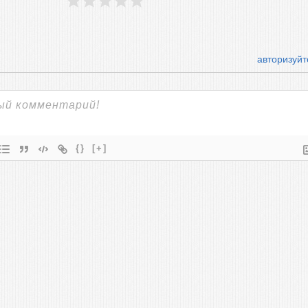
авторизуйт
{}
[+]