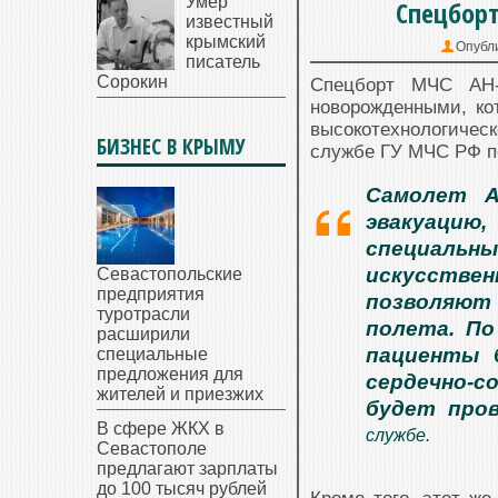
Умер
Спецбор
известный
крымский
Опубл
писатель
Сорокин
Спецборт МЧС АН-
новорожденными, ко
высокотехнологиче
БИЗНЕС В КРЫМУ
службе ГУ МЧС РФ п
Самолет А
эвакуацию
специальн
искусствен
Севастопольские
предприятия
позволяют
туротрасли
полета. П
расширили
пациенты 
специальные
предложения для
сердечно-с
жителей и приезжих
будет пров
В сфере ЖКХ в
службе.
Севастополе
предлагают зарплаты
до 100 тысяч рублей