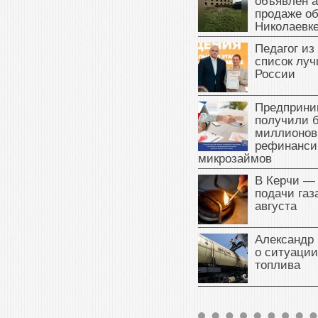
объявлен а
продаже об
Николаевк
Педагог из
список луч
России
Предприни
получили б
миллионов
рефинанси
микрозаймов
В Керчи —
подачи газа
августа
Александр 
о ситуации
топлива