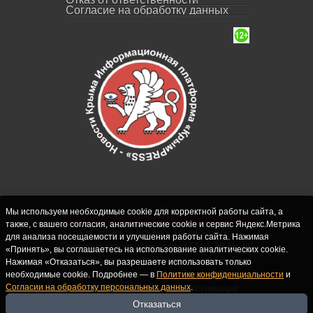
Согласие на обработку данных
Мы используем необходимые cookie для корректной работы сайта, а
также, с вашего согласия, аналитические cookie и сервис Яндекс.Метрика
СИ "Новости Крыма - КрымPRESS".
для анализа посещаемости и улучшения работы сайта. Нажимая
Свидетельство о регистрации СМИ ЭЛ № ФС
«Принять», вы соглашаетесь на использование аналитических cookie.
77-62916 выдано Федеральной службой по
Нажимая «Отказаться», вы разрешаете использовать только
надзору в сфере связи, информационных
необходимые cookie. Подробнее — в
Политике конфиденциальности
и
Согласии на обработку персональных данных
.
технологий и массовых коммуникаций
(Роскомнадзор) 10.09.2015. Учредитель и
Отказаться