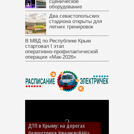
сценическое
оборудование
Два севастопольских
стадиона открыты для
летних тренировок
В МВД по Республике Крым
стартовал I этап
оперативно‑профилактической
операции «Мак‑2026»
За неделю в Крыму в ДТП