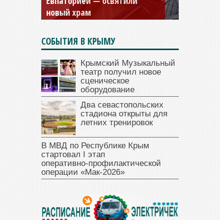
и Дамиана в Крыму вновь
открыт для посещения
СОБЫТИЯ В КРЫМУ
Крымский Музыкальный
театр получил новое
сценическое
оборудование
Два севастопольских
стадиона открыты для
летних тренировок
В МВД по Республике Крым
стартовал I этап
оперативно‑профилактической
операции «Мак‑2026»