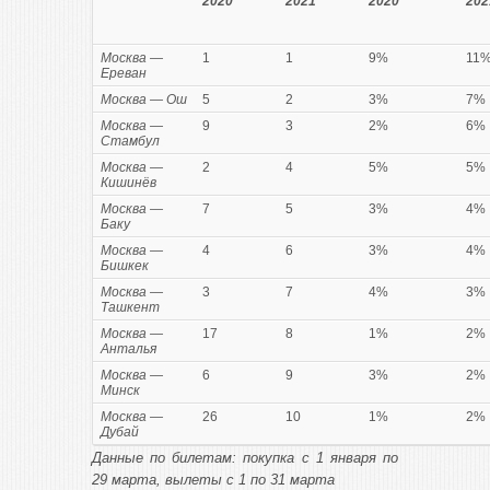
2020
2021
2020
202
Москва —
1
1
9%
11
Ереван
Москва — Ош
5
2
3%
7%
Москва —
9
3
2%
6%
Стамбул
Москва —
2
4
5%
5%
Кишинёв
Москва —
7
5
3%
4%
Баку
Москва —
4
6
3%
4%
Бишкек
Москва —
3
7
4%
3%
Ташкент
Москва —
17
8
1%
2%
Анталья
Москва —
6
9
3%
2%
Минск
Москва —
26
10
1%
2%
Дубай
Данные по билетам: покупка с 1 января по
29 марта, вылеты с 1 по 31 марта