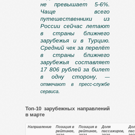
не превышает 5-6%.
Чаще всего
путешественники из
России сейчас летают
в страны ближнего
зарубежья и в Турцию.
Средний чек за перелёт
в страны ближнего
зарубежья составляет
17 806 рублей за билет
в одну сторону
, —
отмечают в пресс-службе
сервиса.
Топ-10 зарубежных направлений
в марте
Направление
Позиция в
Позиция в
Доля
До
рейтинге,
рейтинге,
пассажиров,
пас