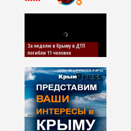
В Джанкое водитель ВАЗа
сбил двух детей на «зебре»