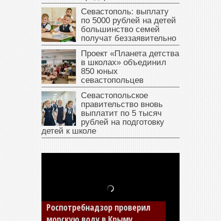
Севастополь: выплату
по 5000 рублей на детей
большинство семей
получат беззаявительно
Проект «Планета детства
в школах» объединил
850 юных
севастопольцев
Севастопольское
правительство вновь
выплатит по 5 тысяч
рублей на подготовку
детей к школе
В Крыму у жителя Саки
изъяли автомобиль —
накопил долги по штрафам
ГИБДД