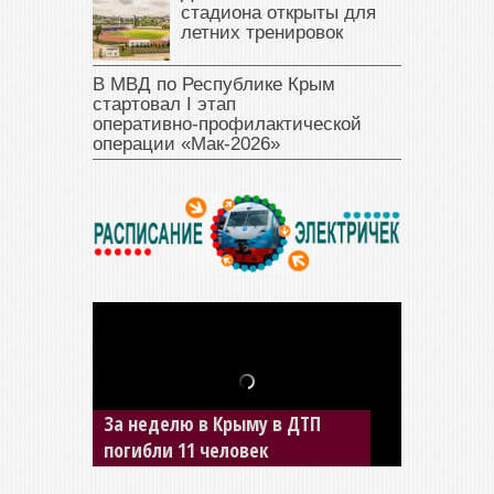
стадиона открыты для
летних тренировок
В МВД по Республике Крым
стартовал I этап
оперативно‑профилактической
операции «Мак‑2026»
В Джанкое водитель ВАЗа
сбил двух детей на «зебре»