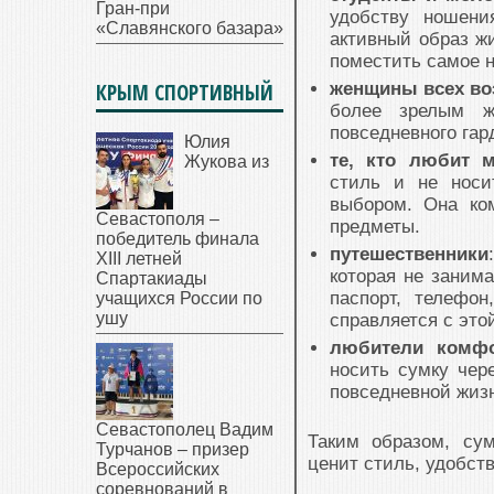
Гран-при
удобству ношени
«Славянского базара»
активный образ жи
поместить самое 
КРЫМ СПОРТИВНЫЙ
женщины всех во
более зрелым ж
повседневного гар
Юлия
те, кто любит 
Жукова из
стиль и не носи
выбором. Она ко
Севастополя –
предметы.
победитель финала
путешественники
XIII летней
которая не заним
Спартакиады
паспорт, телефон
учащихся России по
ушу
справляется с это
любители комф
носить сумку чер
повседневной жиз
Севастополец Вадим
Таким образом, сум
Турчанов – призер
ценит стиль, удобств
Всероссийских
соревнований в