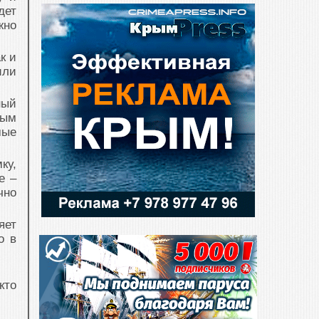
дет
жно
к и
или
ный
ным
мые
ку,
е –
чно
яет
о в
кто