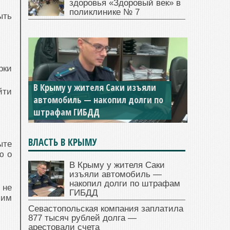
здоровья «Здоровый век» в
поликлинике № 7
ыть
рки
В Крыму у жителя Саки изъяли
Севастопольская компания
йти
автомобиль — накопил долги по
заплатила 877 тысяч рублей
штрафам ГИБДД
долга — арестовали счета
ВЛАСТЬ В КРЫМУ
ыте
ю о
В Крыму у жителя Саки
изъяли автомобиль —
накопил долги по штрафам
 не
ГИБДД
шим
Севастопольская компания заплатила
877 тысяч рублей долга —
арестовали счета