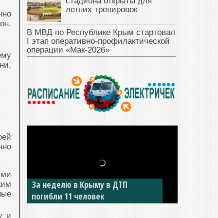
стадиона открыты для
летних тренировок
чно
он,
В МВД по Республике Крым стартовал
I этап оперативно‑профилактической
операции «Мак‑2026»
ему
ни,
оей
нно
ыми
За неделю в Крыму в ДТП
В Джанкое водитель ВАЗа сбил
ким
ные
погибли 11 человек
двух детей на «зебре»
у и