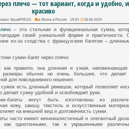
ерез плечо — тот вариант, когда и удобно, и
красиво
ковал:
КрымPRESS
в
Жизнь в России
19:03
30.06.2024
плечо
– это стильная и функциональная сумка, кото
лагодаря своей уникальной форме и практичности. 
ание из-за сходства с французским багетом – длинны
тики сумки-багет через плечо:
: как правило, она длинная и узкая, напоминающая
ё размеры обычно не очень большие, что делает
ной для повседневного ношения.
х сумок есть длинный ремешок, который позволяет нос
то делает сумку удобной и освобождает руки.
ки-багеты могут быть изготовлены из различ
чая кожу, замшу, текстиль и искусственные материа
лияет на внешний вид и долговечность сумки.
геты часто имеют минималистичный и элегантный диза
 как однотонными, так и украшенными различн