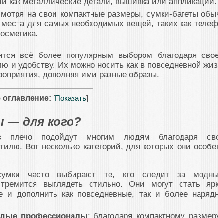
и как металлические детали, вышивка или аппликации.
смотря на свои компактные размеры, сумки-багеты обы
 места для самых необходимых вещей, таких как телеф
косметика.
вятся всё более популярным выбором благодаря сво
ю и удобству. Их можно носить как в повседневной жиз
ероприятия, дополняя ими разные образы.
 оглавление:
[
Показать
]
 — для кого?
ез плечо подойдут многим людям благодаря св
тилю. Вот несколько категорий, для которых они особе
сумки часто выбирают те, кто следит за модн
тремится выглядеть стильно. Они могут стать яр
е и дополнить как повседневные, так и более наряд
одые профессионалы
: благодаря компактному размер