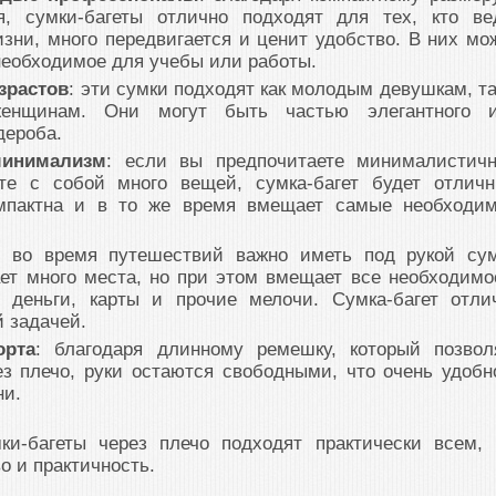
я, сумки-багеты отлично подходят для тех, кто ве
зни, много передвигается и ценит удобство. В них мо
необходимое для учебы или работы.
зрастов
: эти сумки подходят как молодым девушкам, та
енщинам. Они могут быть частью элегантного 
дероба.
минимализм
: если вы предпочитаете минималистич
те с собой много вещей, сумка-багет будет отлич
мпактна и в то же время вмещает самые необходи
: во время путешествий важно иметь под рукой сум
ает много места, но при этом вмещает все необходимо
, деньги, карты и прочие мелочи. Сумка-багет отли
й задачей.
орта
: благодаря длинному ремешку, который позвол
ез плечо, руки остаются свободными, что очень удобн
ни.
ки-багеты через плечо подходят практически всем, 
о и практичность.