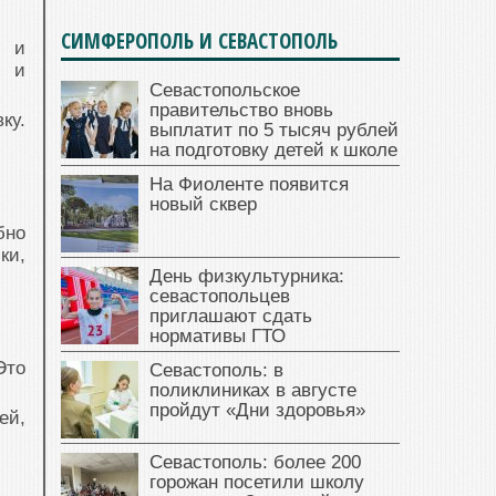
СИМФЕРОПОЛЬ И СЕВАСТОПОЛЬ
у и
й и
Севастопольское
правительство вновь
ку.
выплатит по 5 тысяч рублей
на подготовку детей к школе
На Фиоленте появится
новый сквер
бно
ки,
День физкультурника:
севастопольцев
приглашают сдать
нормативы ГТО
Это
Севастополь: в
поликлиниках в августе
пройдут «Дни здоровья»
ей,
Севастополь: более 200
горожан посетили школу