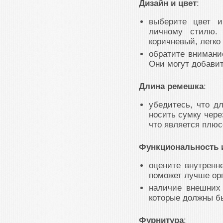
Дизайн и цвет
:
выберите цвет и
личному стилю. 
коричневый, легко
обратите внимани
Они могут добави
Длина ремешка
:
убедитесь, что д
носить сумку чер
что является плюс
Функциональность 
оцените внутренн
поможет лучше орг
наличие внешних
которые должны бы
Фурнитура
: