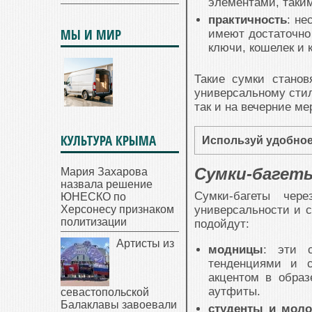
элементами, таким
практичность
: не
МЫ И МИР
имеют достаточно
ключи, кошелек и 
Такие сумки стано
универсальному стил
так и на вечерние м
КУЛЬТУРА КРЫМА
Используй удобное
Сумки-багеты
Мария Захарова
назвала решение
Сумки-багеты чер
ЮНЕСКО по
Херсонесу признаком
универсальности и с
политизации
подойдут:
Артисты из
модницы
: эти 
тенденциями и с
акцентом в образ
аутфиты.
севастопольской
Балаклавы завоевали
студенты и мол