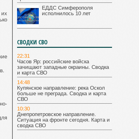
ЕДДС Симферополя
исполнилось 10 лет
 их
ько
СВОДКИ СВО
22:31
кие
Часов Яр: российские войска
зачищают западные окраины. Сводка
в.
и карта СВО
14:48
Купянское направление: река Оскол
больше не преграда. Сводка и карта
СВО
но-
10:30
Днепропетровское направление.
для
Ситуация на фронте сегодня. Карта и
сводка СВО