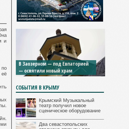
рая
Она
м и
Мужской монастырь Косьмы и
В Заозерном — под Евпаторией
Дамиана в Крыму вновь открыт
 по
— освятили новый храм
для посещения
 её
СОБЫТИЯ В КРЫМУ
ить
ных
Крымский Музыкальный
театр получил новое
лы.
сценическое оборудование
йн.
Два севастопольских
ыми