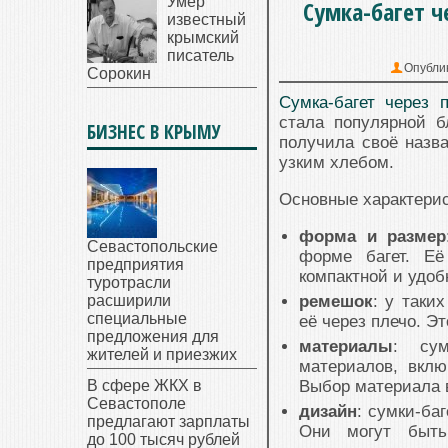
Умер
Сумка-багет ч
известный
крымский
писатель
Опубли
Сорокин
Сумка-багет через 
стала популярной б
БИЗНЕС В КРЫМУ
получила своё назв
узким хлебом.
Основные характерис
форма и размер
Севастопольские
форме багет. Е
предприятия
компактной и удоб
туротрасли
расширили
ремешок
: у таки
специальные
её через плечо. Э
предложения для
материалы
: сум
жителей и приезжих
материалов, вклю
В сфере ЖКХ в
Выбор материала в
Севастополе
дизайн
: сумки-ба
предлагают зарплаты
Они могут быть
до 100 тысяч рублей