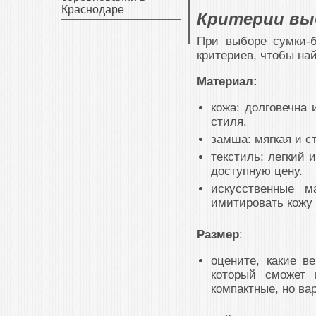
Краснодаре
Критерии выб
При выборе сумки-б
критериев, чтобы на
Материал:
кожа: долговечна 
стиля.
замша: мягкая и с
текстиль: легкий 
доступную цену.
искусственные 
имитировать кожу
Размер
:
оцените, какие в
который сможет 
компактные, но ва