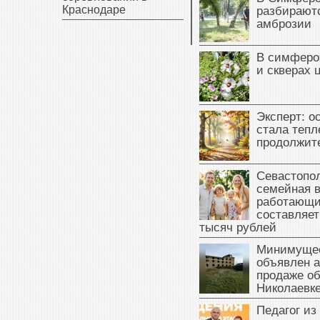
Краснодаре
разбираютс
амброзии
В симферо
и скверах 
Эксперт: о
стала тепл
продолжит
Севастопол
семейная 
работающи
составляет
тысяч рублей
Минимущес
объявлен а
продаже об
Николаевк
Педагог из