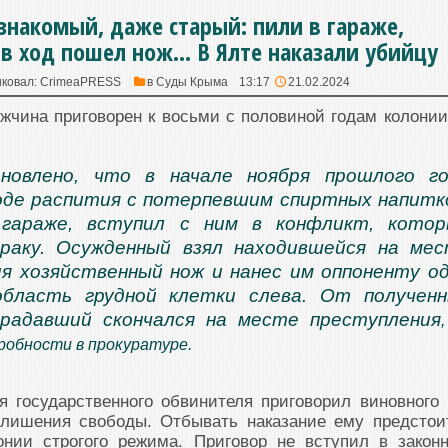
накомый, даже старый: пили в гараже,
 в ход пошел нож… В Ялте наказали убийцу
ковал:
CrimeaPRESS
в
Суды Крыма
13:17
21.02.2024
жчина приговорен к восьми с половиной годам колонии
новлено, что в начале ноября прошлого г
оде распития с потерпевшим спиртных напитк
 гараже, вступил с ним в конфликт, кото
драку. Осужденный взял находившейся на ме
я хозяйственный нож и нанес им оппоненту о
область грудной клетки слева. От получен
радавший скончался на месте преступления
робности в прокуратуре.
 государственного обвинителя приговорил виновного 
лишения свободы. Отбывать наказание ему предстои
онии строгого режима. Приговор не вступил в закон