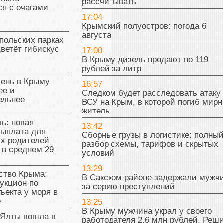
рассчитывать
я с очагами
17:04
Крымский полуостров: погода 6
августа
польских парках
цветёт гибискус
17:00
В Крыму дизель продают по 119
рублей за литр
сень в Крыму
16:57
ее и
Следком будет расследовать атаку
ельнее
ВСУ на Крым, в которой погиб мир
житель
ь: новая
13:42
выплата для
Сборные грузы в логистике: полны
х родителей
разбор схемы, тарифов и скрытых
 в среднем 29
условий
13:29
тво Крыма:
В Сакском районе задержали мужч
укцион по
за серию преступлений
ъекта у моря в
е
13:25
В Крыму мужчина украл у своего
 Ялты вошла в
работодателя 2,6 млн рублей. Реш