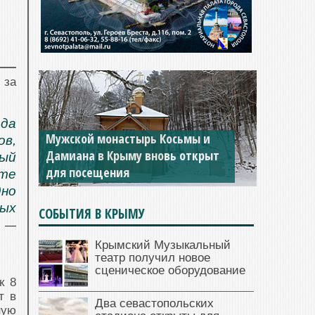
 за
ода
Мужской монастырь Косьмы и
ов,
Дамиана в Крыму вновь открыт
рый
для посещения
сте
дно
ных
СОБЫТИЯ В КРЫМУ
, —
Крымский Музыкальный
театр получил новое
сценическое оборудование
к 8
т в
Два севастопольских
ную