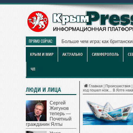
ПРЯМО СЕЙЧАС:
Симферопольские городские ле
КРЫМ И МИР
АКТУАЛЬНО
СИМФЕРОПОЛЬ
СЕ
ЧП
Главная
|
Происшествия
ЛЮДИ И ЛИЦА
ход пошел нож… В Ялте нака
Сергей
Жигунов
теперь —
Почетный
гражданин Ялты