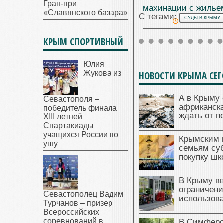
Гран-при
махинации с жилье
«Славянского базара»
С тегами:
СУДЫ В КРЫМУ
15.06.2026
КРЫМ СПОРТИВНЫЙ
Юлия
Жукова из
НОВОСТИ КРЫМА СЕ
А в Крыму 
Севастополя –
африканска
победитель финала
ждать от п
XIII летней
Спартакиады
учащихся России по
Крымским 
ушу
семьям су
покупку ш
В Крыму в
ограничени
Севастополец Вадим
использова
Турчанов – призер
Всероссийских
соревнований в
В Симферо