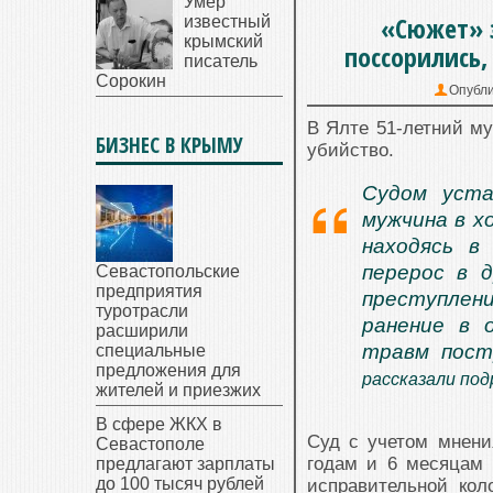
Умер
«Сюжет» з
известный
крымский
поссорились,
писатель
Сорокин
Опубли
В Ялте 51-летний му
БИЗНЕС В КРЫМУ
убийство.
Судом уста
мужчина в х
находясь в
перерос в 
Севастопольские
предприятия
преступлени
туротрасли
ранение в 
расширили
травм пост
специальные
предложения для
рассказали под
жителей и приезжих
В сфере ЖКХ в
Суд с учетом мнения
Севастополе
годам и 6 месяцам 
предлагают зарплаты
до 100 тысяч рублей
исправительной кол