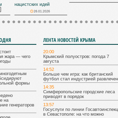
м
нацистских идей
26.01.2026
ГОДНЯ
ЛЕНТА НОВОСТЕЙ КРЫМА
стоит
20:00
я жара — чего
Крымский полуостров: погода 7
огоды
августа
14:52
многодетным
Больше чем игра: как британский
бсидируют
футбол стал индустрией развлече
кольной формы
14:35
Симферопольские городские леса
ведено
приводят в порядок
е на
13:57
ние генераторов
Госуслуги по линии Госавтоинспек
в Севастополе: на что можно
поле