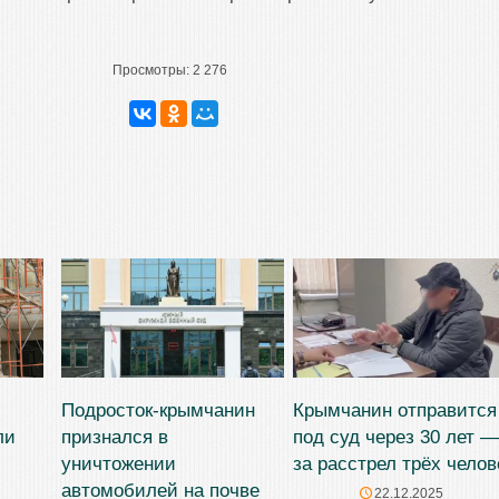
Просмотры:
2 276
Подросток-крымчанин
Крымчанин отправится
ли
признался в
под суд через 30 лет —
уничтожении
за расстрел трёх челов
автомобилей на почве
22.12.2025