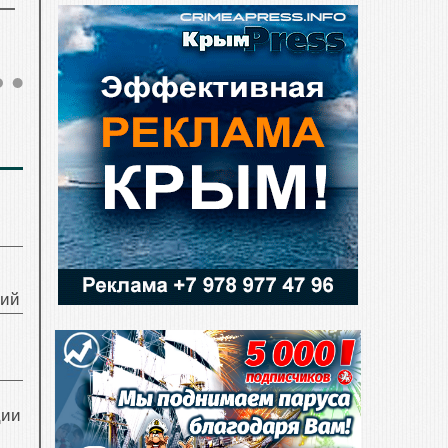
ний
ции