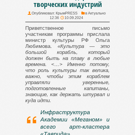
творческих индустрий
Опубликовал:
КрымPRESS
в
Актуально
12:36
10.09.2024
Приветственное письмо
участникам программы прислала
министр культуры РФ Ольга
Любимова.
«Культура
—
это
большой корабль, который
должен быть на плаву в любые
времена. <…> Именно потому,
что роль культуры так велика,
важно, чтобы этим кораблем
управляли уверенные,
подготовленные капитаны,
знающие, как держать штурвал и
куда идти.
Инфраструктура
Академии «Меганом» и
всего арт-кластера
«Таврида»