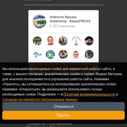
Мы используем необходимые cookie для корректной работы сайта, а
также, с вашего согласия, аналитические cookie и сервис Яндекс.Метрика
для анализа посещаемости и улучшения работы сайта. Нажимая
Внимание! Регистрируйтесь в наших
«Принять», вы соглашаетесь на использование аналитических cookie.
социальных сетях и получайте
Нажимая «Отказаться», вы разрешаете использовать только
САМУЮ СВЕЖУЮ информацию.
необходимые cookie. Подробнее — в
Политике конфиденциальности
и
Согласии на обработку персональных данных
.
Отказаться
РЕДАКЦИЯ КРЫМPRESS
Принять
Редакция
Правила Платформы