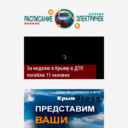
В Джанкое водитель ВАЗа
сбил двух детей на «зебре»