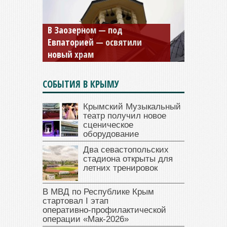
Мужской монастырь Косьмы
и Дамиана в Крыму вновь
открыт для посещения
СОБЫТИЯ В КРЫМУ
Крымский Музыкальный
театр получил новое
сценическое
оборудование
Два севастопольских
стадиона открыты для
летних тренировок
В МВД по Республике Крым
стартовал I этап
оперативно‑профилактической
операции «Мак‑2026»