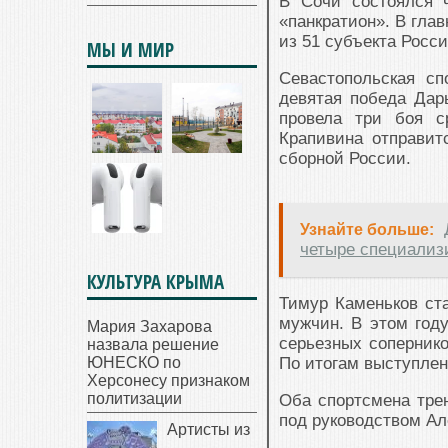
В Сочи состоялся 
«панкратион». В гла
из 51 субъекта Росс
МЫ И МИР
Севастопольская сп
девятая победа Дарь
провела три боя с
Крапивина отправит
сборной России.
Узнайте больше:
четыре специализ
КУЛЬТУРА КРЫМА
Тимур Каменьков ста
мужчин. В этом год
Мария Захарова
серьезных сопернико
назвала решение
ЮНЕСКО по
По итогам выступлен
Херсонесу признаком
политизации
Оба спортсмена тре
под руководством Ал
Артисты из