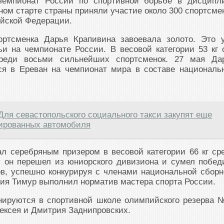
чемпионат России по спортивной борьбе в дисципл
вном старте страны приняли участие около 300 спортсме
ийской Федерации.
ортсменка Дарья Крапивина завоевала золото. Это 
и на чемпионате России. В весовой категории 53 кг 
реди восьми сильнейших спортсменок. 27 мая Да
ся в Ереван на чемпионат мира в составе националь
Для севастопольского социального такси закупят еще
ированных автомобиля
л серебряным призером в весовой категории 66 кг ср
у он перешел из юниорского дивизиона и сумел побед
в, успешно конкурируя с членами национальной сборн
ия Тимур выполнил норматив мастера спорта России.
нируются в спортивной школе олимпийского резерва 
ексея и Дмитрия Заднипровских.