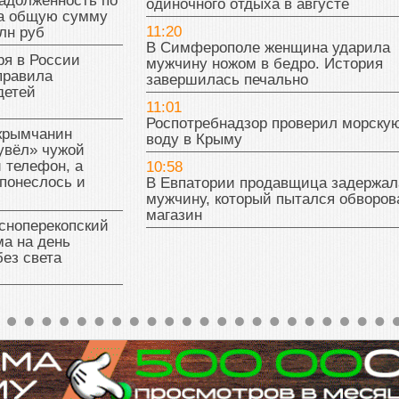
адолженность по
одиночного отдыха в августе
на общую сумму
11:20
лн руб
В Симферополе женщина ударила
ря в России
мужчину ножом в бедро. История
правила
завершилась печально
детей
11:01
Роспотребнадзор проверил морску
 крымчанин
воду в Крыму
увёл» чужой
 телефон, а
10:58
понеслось и
В Евпатории продавщица задержал
мужчину, который пытался обворов
магазин
сноперекопский
а на день
без света