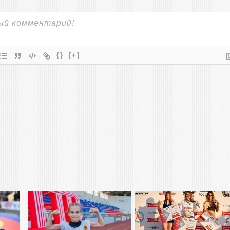
{}
[+]