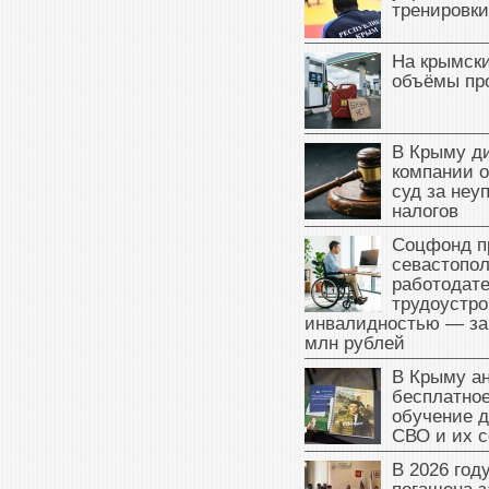
тренировки
На крымск
объёмы пр
В Крыму д
компании 
суд за неу
налогов
Соцфонд п
севастопо
работодате
трудоустро
инвалидностью — за
млн рублей
В Крыму а
бесплатное
обучение д
СВО и их 
В 2026 год