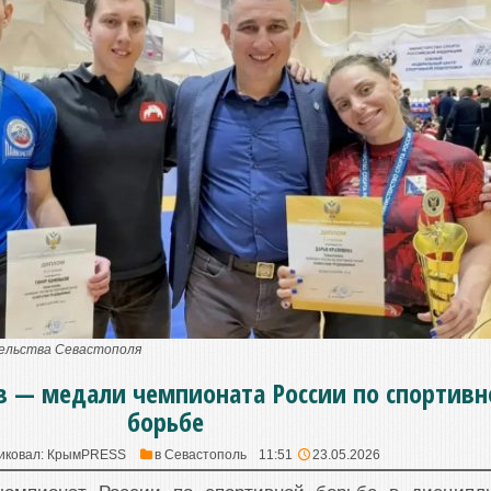
тельства Севастополя
в — медали чемпионата России по спортивн
борьбе
иковал:
КрымPRESS
в
Севастополь
11:51
23.05.2026