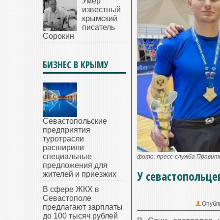
Умер
известный
крымский
писатель
Сорокин
БИЗНЕС В КРЫМУ
Севастопольские
предприятия
туротрасли
расширили
специальные
фото: пресс-служба Прави
предложения для
У севастопольце
жителей и приезжих
В сфере ЖКХ в
Севастополе
Опубл
предлагают зарплаты
до 100 тысяч рублей