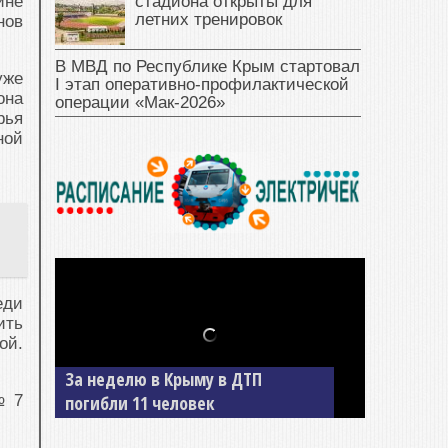
стадиона открыты для
ине
летних тренировок
нов
В МВД по Республике Крым стартовал
уже
I этап оперативно‑профилактической
она
операции «Мак‑2026»
рья
ной
еди
ить
ой.
За неделю в Крыму в ДТП
№ 7
погибли 11 человек