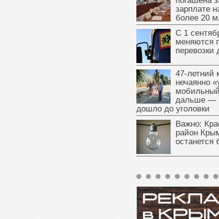
погашена з
зарплате 
более 20 м
С 1 сентяб
меняются 
перевозки 
47‑летний
нечаянно «
мобильный
дальше — 
дошло до уголовки
Важно: Кра
район Крым
останется 