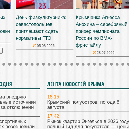
ных
День физкультурника:
Крымчанка Агнесса
севастопольцев
Анохина – серебряный
овки
приглашают сдать
призер чемпионата
нормативы ГТО
России по BMX-
фристайлу
05.08.2026
28.07.2026
ГОДНЯ
ЛЕНТА НОВОСТЕЙ КРЫМА
ма внедряют
18:15
ивные источники
Крымский полуостров: погода 8
-за отключений
августа
17:42
 спортивных
Рынок квартир Энгельса в 2026 году
ях возобновили
полный гид для покупателя — цены