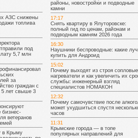
районы, новостройки и подводные
камни
их АЗС снижены
17:17
одажи топлива
Снять квартиру в Ялуторовске:
полный гид по ценам, районам и
подводным камням 2026 года
иректора
16:30
отправили под
Наушники беспроводные: какие лу
плату 5,7 млн
купить для Андроид
15:02
рофинансировал
Почему выходят из строя сопловые
льских
нагреватели и как увеличить их сро
лей за
службы: инженерный взгляд
йство граждан с
специалистов НОМАКОН
 5 лет свыше 3
12:32
Почему самочувствие после алкого
нонсируют
может ухудшиться спустя нескольк
 бизнес-
часов
ля ветеранов
11:31
семей
Крымские города — в топе
у в Крыму
популярных направлений для