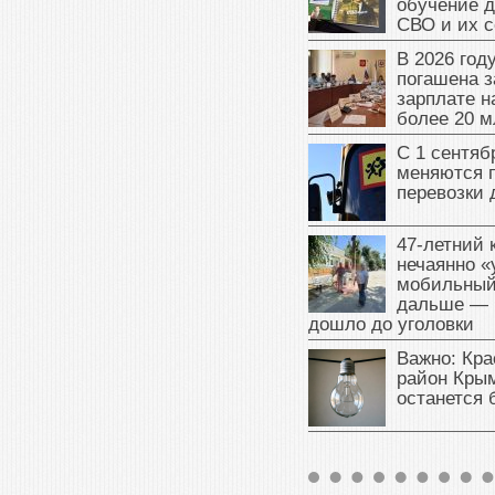
обучение д
СВО и их 
В 2026 год
погашена з
зарплате 
более 20 м
С 1 сентяб
меняются 
перевозки 
47‑летний
нечаянно «
мобильный
дальше — 
дошло до уголовки
Важно: Кра
район Крым
останется 