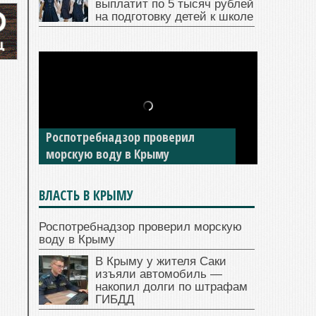
выплатит по 5 тысяч рублей
на подготовку детей к школе
В Крыму у жителя Саки изъяли
автомобиль — накопил долги по
штрафам ГИБДД
ВЛАСТЬ В КРЫМУ
Роспотребнадзор проверил морскую
воду в Крыму
В Крыму у жителя Саки
изъяли автомобиль —
накопил долги по штрафам
ГИБДД