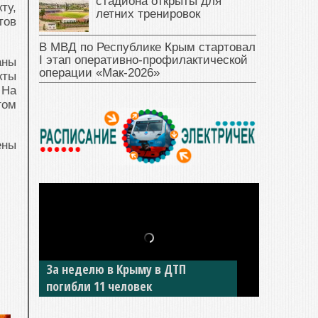
стадиона открыты для
ту,
летних тренировок
тов
В МВД по Республике Крым стартовал
I этап оперативно‑профилактической
аны
операции «Мак‑2026»
кты
 На
том
ены
В Джанкое водитель ВАЗа сбил
двух детей на «зебре»