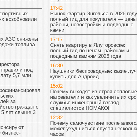
17:42
 спортивных
Рынок квартир Энгельса в 2026 году
ях возобновили
полный гид для покупателя — цены
районы, новостройки и подводные
камни
их АЗС снижены
17:17
одажи топлива
Снять квартиру в Ялуторовске:
полный гид по ценам, районам и
подводным камням 2026 года
иректора
16:30
отправили под
Наушники беспроводные: какие лу
плату 5,7 млн
купить для Андроид
15:02
рофинансировал
Почему выходят из строя сопловые
льских
нагреватели и как увеличить их сро
лей за
службы: инженерный взгляд
йство граждан с
специалистов НОМАКОН
 5 лет свыше 3
12:32
Почему самочувствие после алкого
нонсируют
может ухудшиться спустя нескольк
 бизнес-
часов