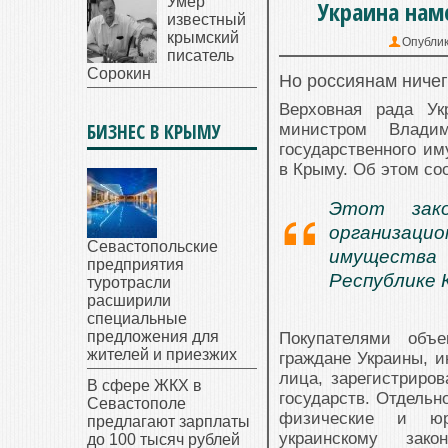
Умер
Украина нам
известный
крымский
Опубли
писатель
Сорокин
Но россиянам ничег
Верховная рада Ук
БИЗНЕС В КРЫМУ
министром Влади
государственного и
в Крыму. Об этом со
Этот зако
организаци
Севастопольские
имущества
предприятия
Республике 
туротрасли
расширили
специальные
предложения для
Покупателями объе
жителей и приезжих
граждане Украины, и
лица, зарегистриро
В сфере ЖКХ в
государств. Отдельн
Севастополе
физические и юри
предлагают зарплаты
украинскому зак
до 100 тысяч рублей