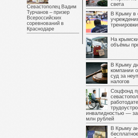
света
Севастополец Вадим
Турчанов – призер
В Крыму в
Всероссийских
учреждени
соревнований в
тренировки
Краснодаре
На крымск
объёмы пр
В Крыму д
компании 
суд за неу
налогов
Соцфонд п
севастопо
работодате
трудоустро
инвалидностью — за
млн рублей
В Крыму а
бесплатное