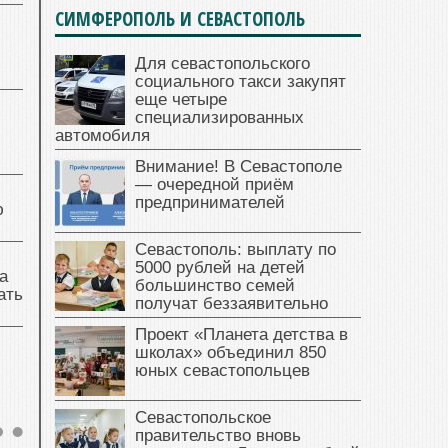
СИМФЕРОПОЛЬ И СЕВАСТОПОЛЬ
Для севастопольского
социального такси закупят
еще четыре
специализированных
автомобиля
Внимание! В Севастополе
— очередной приём
предпринимателей
ю
Севастополь: выплату по
5000 рублей на детей
а
большинство семей
ать
получат беззаявительно
Проект «Планета детства в
школах» объединил 850
юных севастопольцев
Севастопольское
правительство вновь