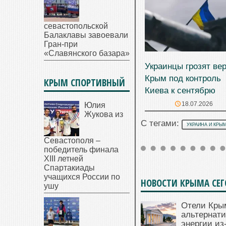
севастопольской
Балаклавы завоевали
Гран-при
«Славянского базара»
Украинцы грозят ве
Крым под контроль
КРЫМ СПОРТИВНЫЙ
Киева к сентябрю
18.07.2026
Юлия
Жукова из
С тегами:
УКРАИНА И КРЫ
Севастополя –
победитель финала
XIII летней
Спартакиады
учащихся России по
НОВОСТИ КРЫМА СЕ
ушу
Отели Кры
альтернат
энергии из