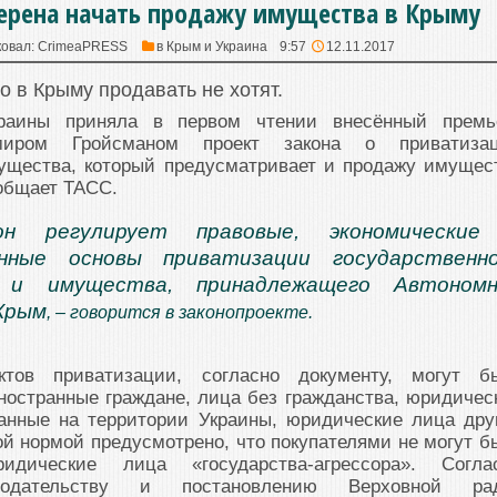
ерена начать продажу имущества в Крыму
ковал:
CrimeaPRESS
в
Крым и Украина
9:57
12.11.2017
о в Крыму продавать не хотят.
раины приняла в первом чтении внесённый премь
миром Гройсманом проект закона о приватиза
мущества, который предусматривает и продажу имущес
общает ТАСС.
н регулирует правовые, экономические
онные основы приватизации государственн
 и имущества, принадлежащего Автономн
Крым
, – говорится в законопроекте.
ктов приватизации, согласно документу, могут б
ностранные граждане, лица без гражданства, юридичес
ванные на территории Украины, юридические лица дру
ой нормой предусмотрено, что покупателями не могут б
дические лица «государства-агрессора». Согла
онодательству и постановлению Верховной ра