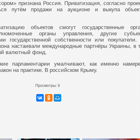
сором» признана Россия. Приватизация, согласно проек
ться путём продажи на аукционе и выкупа объек
ватизацию объектов смогут государственные орг
олномоченные органы управления, другие субъе
ми государственной собственности или покупатели.
кона настаивали международные партнёры Украины, в 
й валютный фонд.
ские парламентарии умалчивают, как именно намер
акон на практике. В российском Крыму.
Просмотры:
6