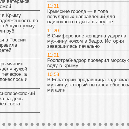
ля ветеранов
11:31
семей
Крымские города — в топе
у в Крыму
популярных направлений для
адолженность по
одиночного отдыха в августе
на общую сумму
11:20
лн руб
В Симферополе женщина ударила
ря в России
мужчину ножом в бедро. История
правила
завершилась печально
детей
11:01
Роспотребнадзор проверил морску
 крымчанин
воду в Крыму
увёл» чужой
 телефон, а
10:58
понеслось и
В Евпатории продавщица задержал
мужчину, который пытался обворов
магазин
сноперекопский
а на день
без света