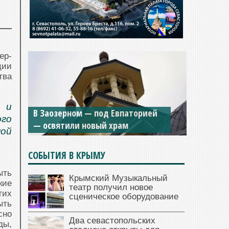
ер-
ции
тва
Мужской монастырь Косьмы и
 и
Дамиана в Крыму вновь открыт
ого
для посещения
ой
СОБЫТИЯ В КРЫМУ
ыть
Крымский Музыкальный
кие
театр получил новое
гих
сценическое оборудование
ыть
сно
Два севастопольских
ды,