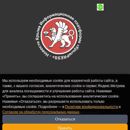
Мы используем необходимые cookie для корректной работы сайта, а
также, с вашего согласия, аналитические cookie и сервис Яндекс.Метрика
СИ "Новости Крыма - КрымPRESS".
для анализа посещаемости и улучшения работы сайта. Нажимая
Свидетельство о регистрации СМИ ЭЛ № ФС
«Принять», вы соглашаетесь на использование аналитических cookie.
77-62916 выдано Федеральной службой по
Нажимая «Отказаться», вы разрешаете использовать только
надзору в сфере связи, информационных
необходимые cookie. Подробнее — в
Политике конфиденциальности
и
Согласии на обработку персональных данных
.
технологий и массовых коммуникаций
(Роскомнадзор) 10.09.2015. Учредитель и
Отказаться
главный редактор: Крутских С.М. Почта:
Принять
crimearfinfo@yandex.ru. Телефон Редакции: