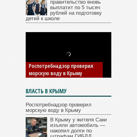
правительство вновь
выплатит по 5 тысяч
рублей на подготовку
детей к школе
В Крыму у жителя Саки
изъяли автомобиль —
Роспотребнадзор проверил
накопил долги по штрафам
морскую воду в Крыму
ГИБДД
ВЛАСТЬ В КРЫМУ
Роспотребнадзор проверил
морскую воду в Крыму
В Крыму у жителя Саки
изъяли автомобиль —
накопил долги по
штрафам ГИБДД