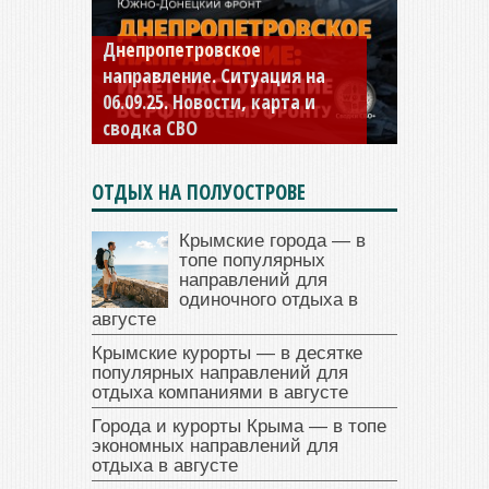
Днепропетровское
Константиновское
направление. Ситуация на
направление. Ситуация на
06.09.25. Новости, карта и
04.09.25 Новости, карта и
сводка СВО
сводка СВО
ОТДЫХ НА ПОЛУОСТРОВЕ
Крымские города — в
топе популярных
направлений для
одиночного отдыха в
августе
Крымские курорты — в десятке
популярных направлений для
отдыха компаниями в августе
Города и курорты Крыма — в топе
экономных направлений для
отдыха в августе