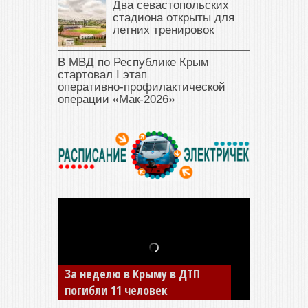
Два севастопольских
стадиона открыты для
летних тренировок
В МВД по Республике Крым
стартовал I этап
оперативно‑профилактической
операции «Мак‑2026»
За неделю в Крыму в ДТП
В Джанкое водитель ВАЗа
погибли 11 человек
сбил двух детей на «зебре»