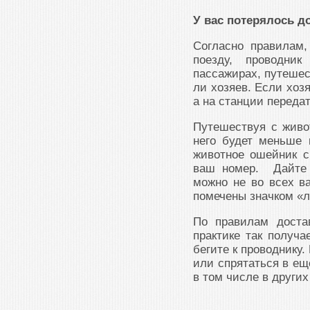
У вас потерялось 
Согласно правилам,
поезду, проводни
пассажирах, путешес
ли хозяев. Если хоз
а на станции переда
Путешествуя с живо
него будет меньше 
животное ошейник с
ваш номер. Дайте 
можно не во всех ва
помечены значком «л
По правилам доста
практике так получа
бегите к проводнику.
или спрятаться в ещ
в том числе в других