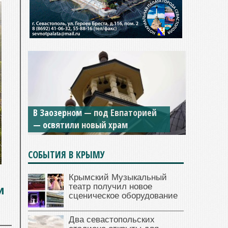
Мужской монастырь Косьмы и
Дамиана в Крыму вновь открыт
для посещения
СОБЫТИЯ В КРЫМУ
Крымский Музыкальный
и
театр получил новое
сценическое оборудование
Два севастопольских