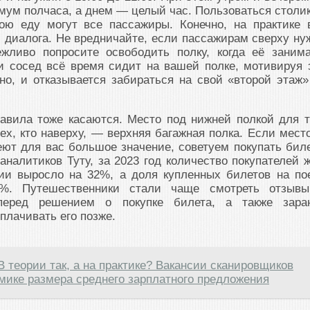
мум полчаса, а днем — целый час. Пользоваться столи
ою еду могут все пассажиры. Конечно, на практике 
диалога. Не вредничайте, если пассажирам сверху ну
ежливо попросите освободить полку, когда её заним
и сосед всё время сидит на вашей полке, мотивируя 
но, и отказывается забираться на свой «второй этаж
авила тоже касаются. Место под нижней полкой для т
тех, кто наверху, — верхняя багажная полка. Если место
еют для вас большое значение, советуем покупать бил
аналитиков Туту, за 2023 год количество покупателей ж
ии выросло на 32%, а доля купленных билетов на по
7%. Путешественники стали чаще смотреть отзыв
перед решением о покупке билета, а также зара
плачивать его позже.
В теории так, а на практике? Вакансии сканировщиков
мике размера среднего зарплатного предложения