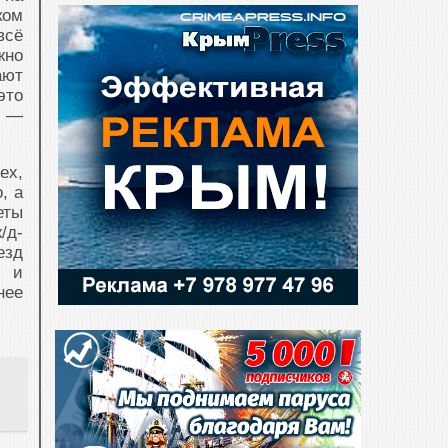
ком
всё
жно
ают
это
» —
ех,
, а
еты
/д-
езд
ы и
нее