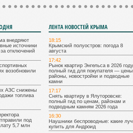
ГОДНЯ
ЛЕНТА НОВОСТЕЙ КРЫМА
ма внедряют
18:15
ивные источники
Крымский полуостров: погода 8
-за отключений
августа
17:42
 спортивных
Рынок квартир Энгельса в 2026 году
ях возобновили
полный гид для покупателя — цены
районы, новостройки и подводные
камни
их АЗС снижены
17:17
одажи топлива
Снять квартиру в Ялуторовске:
полный гид по ценам, районам и
подводным камням 2026 года
иректора
16:30
отправили под
Наушники беспроводные: какие лу
плату 5,7 млн
купить для Андроид