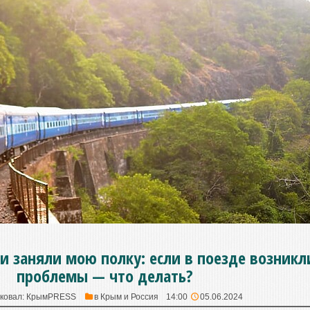
и заняли мою полку: если в поезде возникл
проблемы — что делать?
ковал:
КрымPRESS
в
Крым и Россия
14:00
05.06.2024