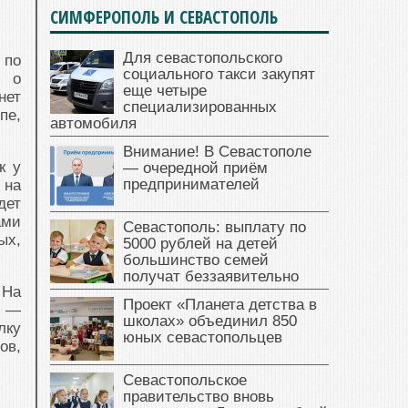
СИМФЕРОПОЛЬ И СЕВАСТОПОЛЬ
Для севастопольского
 по
социального такси закупят
ю о
еще четыре
нет
специализированных
пе,
автомобиля
Внимание! В Севастополе
к у
— очередной приём
предпринимателей
 на
дет
ами
Севастополь: выплату по
ых,
5000 рублей на детей
большинство семей
получат беззаявительно
 На
Проект «Планета детства в
я —
школах» объединил 850
лку
юных севастопольцев
ов,
Севастопольское
правительство вновь