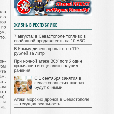
ила
нюю
тов
ЖИЗНЬ В РЕСПУБЛИКЕ
 по
ом.
7 августа: в Севастополе топливо в
то,
свободной продаже есть на 10 АЗС
В Крыму дизель продают по 119
рублей за литр
он-
При ночной атаке ВСУ погиб один
крымчанин и еще один получил
том
ранения
ите
ам,
С 1 сентября занятия в
ать
севастопольских школах
вам
будут очными
кта
а).
Атаки морских дронов в Севастополе
ь и
— текущая реальность
ка,