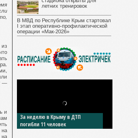
стадиона открыты для
емя
летних тренировок
сли
то,
В МВД по Республике Крым стартовал
I этап оперативно‑профилактической
операции «Мак‑2026»
 из
что
ать
ра.
ми,
или
т —
ь и
В Джанкое водитель ВАЗа сбил
лам
двух детей на «зебре»
ить
 на
 на