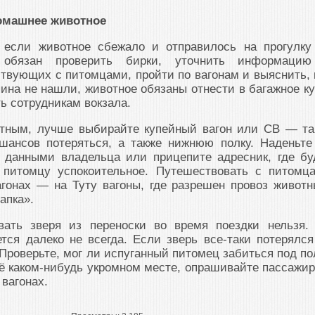
домашнее животное
 если животное сбежало и отправилось на прогулку
к обязан проверить бирки, уточнить информаци
твующих с питомцами, пройти по вагонам и выяснить, 
яина не нашли, животное обязаны отнести в багажное ку
ть сотрудникам вокзала.
тным, лучше выбирайте купейный вагон или СВ — та
шансов потеряться, а также нижнюю полку. Наденьте
 данными владельца или прицепите адресник, где бу
питомцу успокоительное. Путешествовать с питомц
гонах — на Туту вагоны, где разрешен провоз животн
апка».
вать зверя из переноски во время поездки нельзя.
ется далеко не всегда. Если зверь все-таки потерялс
 Проверьте, мог ли испуганный питомец забиться под по
ё каком-нибудь укромном месте, опрашивайте пассажир
 вагонах.