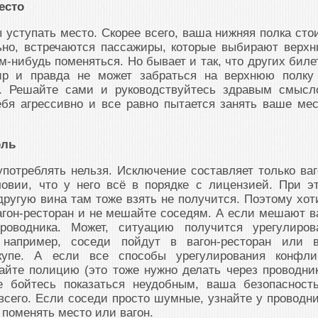
есто
ы уступать место. Скорее всего, ваша нижняя полка сто
ьно, встречаются пассажиры, которые выбирают верх
м-нибудь поменяться. Но бывает и так, что других биле
ир и правда не может забраться на верхнюю полку
я. Решайте сами и руководствуйтесь здравым смысл
бя агрессивно и все равно пытается занять ваше мес
оль
употреблять нельзя. Исключение составляет только ваг
овии, что у него всё в порядке с лицензией. При э
ругую вина там тоже взять не получится. Поэтому хот
гон-ресторан и не мешайте соседям. А если мешают в
роводника. Может, ситуацию получится урегулиров
например, соседи пойдут в вагон-ресторан или 
купе. А если все способы урегулирования конфли
йте полицию (это тоже нужно делать через проводник
е бойтесь показаться неудобным, ваша безопасност
всего. Если соседи просто шумные, узнайте у проводни
 поменять место или вагон.