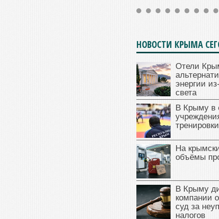
НОВОСТИ КРЫМА СЕ
Отели Кры
альтернат
энергии из
света
В Крыму в
учреждени
тренировки
На крымск
объёмы пр
В Крыму д
компании 
суд за неу
налогов