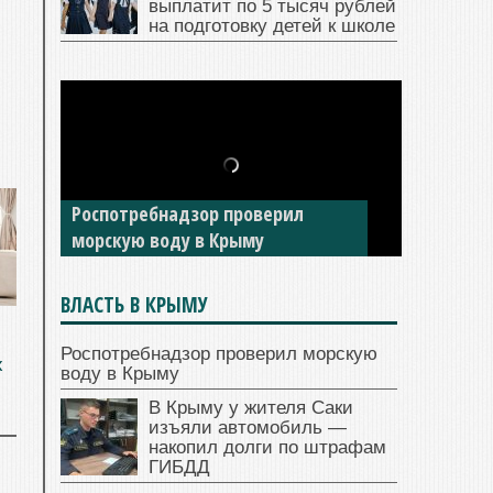
выплатит по 5 тысяч рублей
на подготовку детей к школе
В Крыму у жителя Саки изъяли
автомобиль — накопил долги по
штрафам ГИБДД
ВЛАСТЬ В КРЫМУ
Роспотребнадзор проверил морскую
х
воду в Крыму
В Крыму у жителя Саки
изъяли автомобиль —
накопил долги по штрафам
ГИБДД