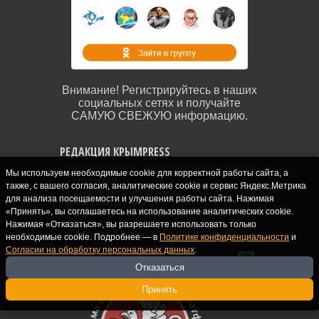
Внимание! Регистрируйтесь в наших
социальных сетях и получайте
САМУЮ СВЕЖУЮ информацию.
РЕДАКЦИЯ КРЫМPRESS
Мы используем необходимые cookie для корректной работы сайта, а
Редакция
также, с вашего согласия, аналитические cookie и сервис Яндекс.Метрика
Правила Платформы
для анализа посещаемости и улучшения работы сайта. Нажимая
Реклама в Крыму
«Принять», вы соглашаетесь на использование аналитических cookie.
Политика конфиденциальности
Отказ от ответственности
Нажимая «Отказаться», вы разрешаете использовать только
Согласие на обработку данных
необходимые cookie. Подробнее — в
Политике конфиденциальности
и
Согласии на обработку персональных данных
.
Отказаться
Принять