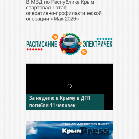
В МВД по Республике Крым
стартовал I этап
оперативно‑профилактической
операции «Мак‑2026»
В Джанкое водитель ВАЗа
сбил двух детей на «зебре»