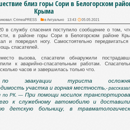
шествие близ горы Сори в Белогорском райо
Крыма
иковал:
CrimeaPRESS
в
Актуально
13:43
05.05.2021
20 в службу спасения поступило сообщение о том, чт
ости, в районе горы Сори в Белогорском районе Кр
ал и повредил ногу. Самостоятельно передвигаться
мощь спасателей.
есто вызова, спасатели обнаружили пострадавш
упили к аварийно-спасательным работам. Спасатель
сколько часов и завершилась только что.
по эвакуации туриста осложня
димость участка и горная местность
,- рассказа
При помощи носилок транспортиров
 по РК. —
его к служебному автомобилю и доставили
ую детскую больницу, в травматологическ