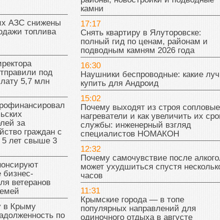
камни
их АЗС снижены
17:17
одажи топлива
Снять квартиру в Ялуторовске:
полный гид по ценам, районам и
подводным камням 2026 года
иректора
16:30
отправили под
Наушники беспроводные: какие лу
плату 5,7 млн
купить для Андроид
15:02
рофинансировал
Почему выходят из строя сопловые
льских
нагреватели и как увеличить их сро
лей за
службы: инженерный взгляд
йство граждан с
специалистов НОМАКОН
 5 лет свыше 3
12:32
Почему самочувствие после алкого
нонсируют
может ухудшиться спустя нескольк
 бизнес-
часов
ля ветеранов
11:31
семей
Крымские города — в топе
у в Крыму
популярных направлений для
адолженность по
одиночного отдыха в августе