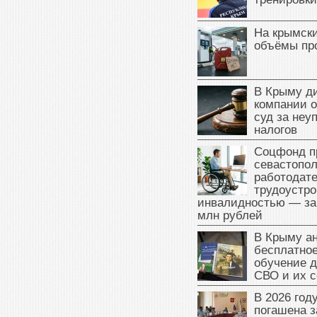
На крымск
объёмы пр
В Крыму д
компании 
суд за неу
налогов
Соцфонд п
севастопо
работодате
трудоустро
инвалидностью — за
млн рублей
В Крыму а
бесплатное
обучение д
СВО и их 
В 2026 год
погашена з