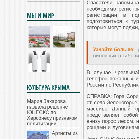
Спасатели напомина
необходимо регистр
МЫ И МИР
регистрации в под
подготовиться к ту
которые могут поджи
Узнайте больше:
виновных в гибел
В случае чрезвыча
телефон пожарных и
России по Республи
КУЛЬТУРА КРЫМА
СПРАВКА: Гора Сори 
Мария Захарова
от села Зеленогорье
назвала решение
массиве. Данный го
ЮНЕСКО по
представляет собо
Херсонесу признаком
внизу порос лесом, 
политизации
рощами и луговинами
Артисты из