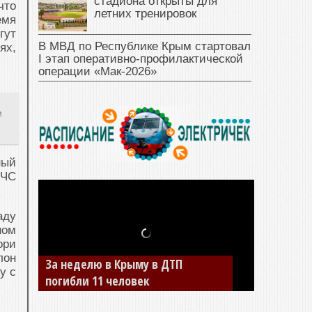
стадиона открыты для
что
летних тренировок
емя
гут
В МВД по Республике Крым стартовал
ях,
I этап оперативно‑профилактической
операции «Мак‑2026»
ь
ный
МЧС
аду
ном
ори
лон
За неделю в Крыму в ДТП
у с
погибли 11 человек