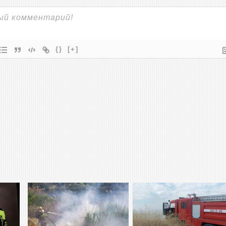
{}
[+]