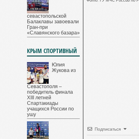
Фото: ГУ МЧС России по Р
севастопольской
Балаклавы завоевали
Гран-при
«Славянского базара»
КРЫМ СПОРТИВНЫЙ
Юлия
Жукова из
Севастополя –
победитель финала
XIII летней
Спартакиады
учащихся России по
ушу
Подписаться