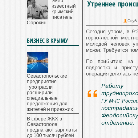
Умер
Утреннее проис
известный
крымский
писатель
Опубл
Сорокин
Сегодня утром, в 9:
горно-лесной местн
БИЗНЕС В КРЫМУ
молодой человек уп
может. Требуется по
По прибытию на м
подростка и прист
операция длилась не
Севастопольские
предприятия
Работу 
туротрасли
расширили
труднопрохо
специальные
ГУ МЧС России
предложения для
пострадавш
жителей и приезжих
Феодосийск
В сфере ЖКХ в
отделение.
Севастополе
предлагают зарплаты
до 100 тысяч рублей