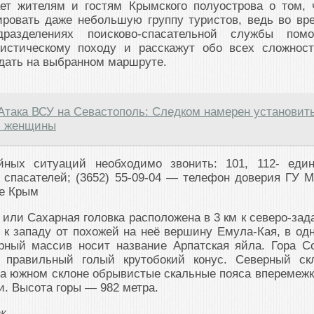
ет жителям и гостям Крымского полуострова о том, 
ировать даже небольшую группу туристов, ведь во вр
разделениях поисково-спасательной службы помо
ристическому походу и расскажут обо всех сложност
дать на выбранном маршруте.
Атака ВСУ на Севастополь: Следком намерен установит
и женщины
йных ситуаций необходимо звонить: 101, 112- еди
 спасателей; (3652) 55-09-04 — телефон доверия ГУ 
ке Крым
или Сахарная головка расположена в 3 км к северо-зад
, к западу от похожей на неё вершину Емула-Кая, в од
рный массив носит название Арпатская яйла. Гора С
й правильный голый крутобокий конус. Северный ск
на южном склоне обрывистые скальные пояса вперемежк
. Высота горы — 982 метра.