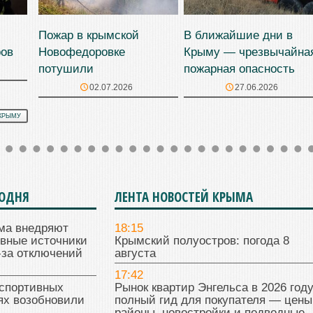
Пожар в крымской
В ближайшие дни в
ров
Новофедоровке
Крыму — чрезвычайна
потушили
пожарная опасность
02.07.2026
27.06.2026
КРЫМУ
ГОДНЯ
ЛЕНТА НОВОСТЕЙ КРЫМА
ма внедряют
18:15
ивные источники
Крымский полуостров: погода 8
-за отключений
августа
17:42
 спортивных
Рынок квартир Энгельса в 2026 году
ях возобновили
полный гид для покупателя — цены
районы, новостройки и подводные