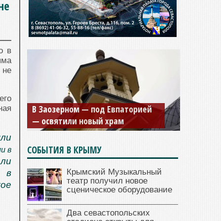
не
о в
ыма
 не
его
В Заозерном — под Евпаторией
ная
— освятили новый храм
ли
СОБЫТИЯ В КРЫМУ
ли в
али
Крымский Музыкальный
 в
театр получил новое
ое
сценическое оборудование
Два севастопольских