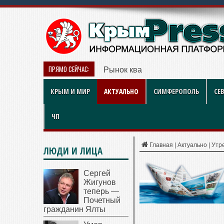
ПРЯМО СЕЙЧАС:
Рынок квартир Энгельса в 2026 
КРЫМ И МИР
АКТУАЛЬНО
СИМФЕРОПОЛЬ
СЕ
ЧП
Главная
|
Актуально
|
Утр
ЛЮДИ И ЛИЦА
Сергей
Жигунов
теперь —
Почетный
гражданин Ялты