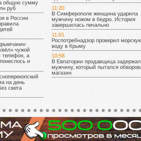
на общую сумму
11:20
лн руб
В Симферополе женщина ударила
ря в России
мужчину ножом в бедро. История
правила
завершилась печально
детей
11:01
Роспотребнадзор проверил морску
 крымчанин
воду в Крыму
увёл» чужой
 телефон, а
10:58
понеслось и
В Евпатории продавщица задержал
мужчину, который пытался обворов
магазин
сноперекопский
а на день
без света