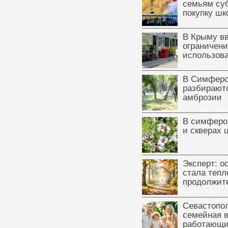
семьям су
покупку ш
В Крыму в
ограничени
использова
В Симферо
разбираютс
амброзии
В симферо
и скверах 
Эксперт: о
стала тепл
продолжит
Севастопол
семейная 
работающи