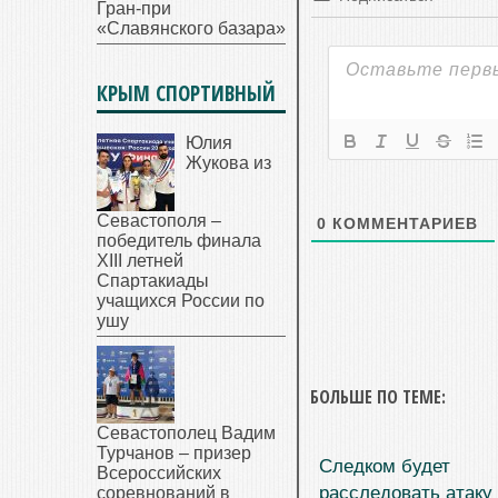
Гран-при
«Славянского базара»
КРЫМ СПОРТИВНЫЙ
Юлия
Жукова из
Севастополя –
0
КОММЕНТАРИЕВ
победитель финала
XIII летней
Спартакиады
учащихся России по
ушу
БОЛЬШЕ ПО ТЕМЕ:
Севастополец Вадим
Турчанов – призер
Следком будет
Всероссийских
расследовать атаку
соревнований в