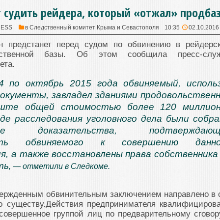
 судить рейдера, который «отжал» продба
RESS
в
Следственный комитет Крыма и Севастополя
10:35
02.10.2016
н предстанет перед судом по обвинению в рейдерс
ьственной базы. Об этом сообщила пресс-слу
ета.
4 по октябрь 2015 года обвиняемый, исполь
окументы, завладел зданиями продовольствен
ште общей стоимостью более 120 миллион
оде расследования уголовного дела были собр
ные доказательства, подтверждающ
сть обвиняемого к совершению данно
я, а также восстановлены права собственника
ть
, — отметили в Следкоме.
вержденным обвинительным заключением направлено в 
о существу.Действия предпринимателя квалифициров
совершенное группой лиц по предварительному сговор