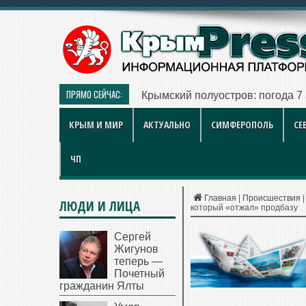
ПРЯМО СЕЙЧАС:
Больше чем игра: как британски
КРЫМ И МИР
АКТУАЛЬНО
СИМФЕРОПОЛЬ
СЕ
ЧП
Главная
|
Происшествия
ЛЮДИ И ЛИЦА
который «отжал» продбазу
Сергей
Жигунов
теперь —
Почетный
гражданин Ялты