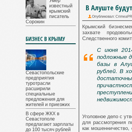
Умер
В Алуште будут
известный
крымский
писатель
Опубликовал:
CrimeaP
Сорокин
Крымский бизнесме
захвате продовол
БИЗНЕС В КРЫМУ
Следственного комит
С июня 201
подложные д
базы в Алу
рублей. В х
Севастопольские
достаточ
предприятия
туротрасли
причастно
расширили
преступлени
специальные
недвижимос
предложения для
жителей и приезжих
В сфере ЖКХ в
Уголовное дело с ут
Севастополе
для рассмотрения п
предлагают зарплаты
как мошенничество, 
до 100 тысяч рублей