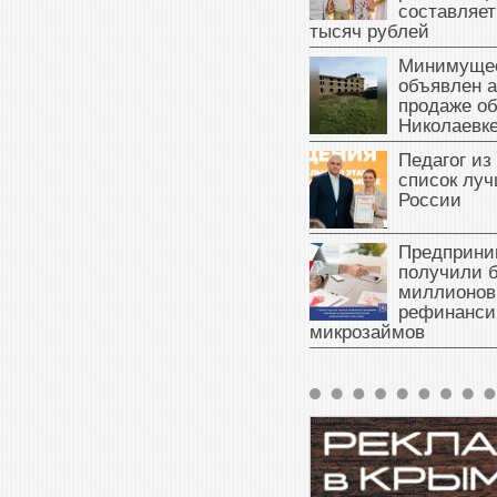
составляет
тысяч рублей
Минимущес
объявлен а
продаже об
Николаевк
Педагог из
список луч
России
Предприни
получили б
миллионов
рефинанси
микрозаймов