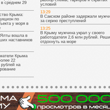
 в среднем 29
условий
13:29
тво Крыма:
В Сакском районе задержали мужч
укцион по
за серию преступлений
ъекта у моря в
е
13:25
В Крыму мужчина украл у своего
 Ялты вошла в
работодателя 2,6 млн рублей. Реш
ших наставников
отдохнуть на море
матели Крыма
олее 22
 рублей на
рование