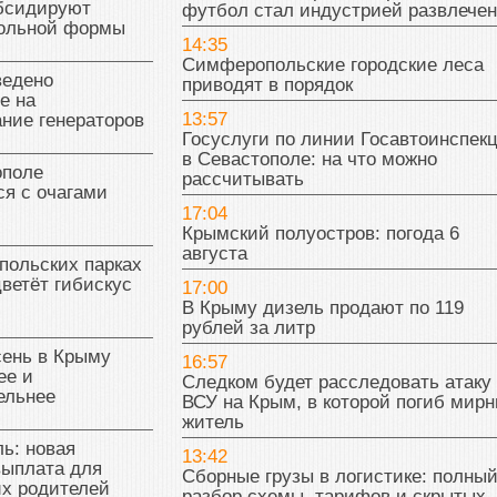
бсидируют
футбол стал индустрией развлече
кольной формы
14:35
Симферопольские городские леса
ведено
приводят в порядок
е на
13:57
ние генераторов
Госуслуги по линии Госавтоинспек
в Севастополе: на что можно
поле
рассчитывать
я с очагами
17:04
Крымский полуостров: погода 6
августа
польских парках
цветёт гибискус
17:00
В Крыму дизель продают по 119
рублей за литр
сень в Крыму
16:57
ее и
Следком будет расследовать атаку
ельнее
ВСУ на Крым, в которой погиб мир
житель
ь: новая
13:42
выплата для
Сборные грузы в логистике: полны
х родителей
разбор схемы, тарифов и скрытых