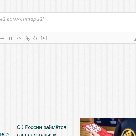
{}
[+]
СК России займётся
 ВСУ
расследованием