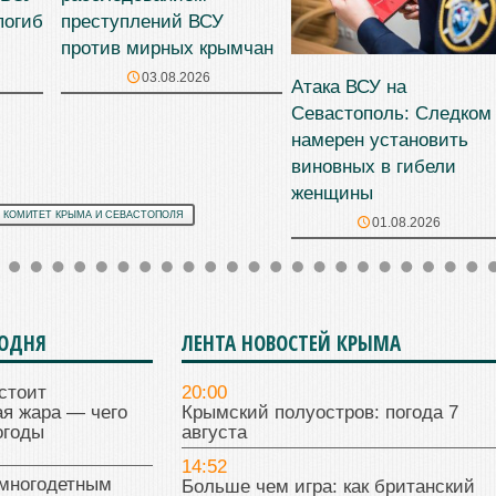
погиб
преступлений ВСУ
против мирных крымчан
03.08.2026
Атака ВСУ на
Севастополь: Следком
намерен установить
виновных в гибели
женщины
 КОМИТЕТ КРЫМА И СЕВАСТОПОЛЯ
01.08.2026
ГОДНЯ
ЛЕНТА НОВОСТЕЙ КРЫМА
стоит
20:00
я жара — чего
Крымский полуостров: погода 7
огоды
августа
14:52
многодетным
Больше чем игра: как британский