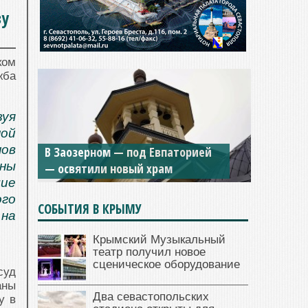
зу
ком
жба
зуя
ной
ов
В Заозерном — под Евпаторией
аны
— освятили новый храм
ие
го
СОБЫТИЯ В КРЫМУ
 на
Крымский Музыкальный
театр получил новое
сценическое оборудование
суд
аны
Два севастопольских
у в